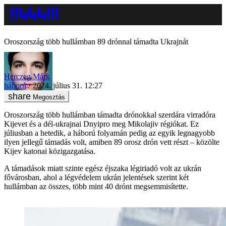
Oroszország több hullámban 89 drónnal támadta Ukrajnát
Herczeg Márk
háború
2024. július 31. 12:27
Megosztás
Oroszország több hullámban támadta drónokkal szerdára virradóra
Kijevet és a dél-ukrajnai Dnyipro meg Mikolajiv régiókat. Ez
júliusban a hetedik, a háború folyamán pedig az egyik legnagyobb
ilyen jellegű támadás volt, amiben 89 orosz drón vett részt – közölte
Kijev katonai közigazgatása.
A támadások miatt szinte egész éjszaka légiriadó volt az ukrán
fővárosban, ahol a légvédelem ukrán jelentések szerint két
hullámban az összes, több mint 40 drónt megsemmisítette.