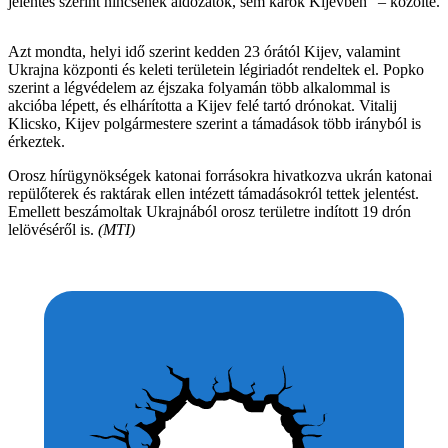
jelentés szerint nincsenek áldozatok, sem károk Kijevben” – közölte.
Azt mondta, helyi idő szerint kedden 23 órától Kijev, valamint
Ukrajna központi és keleti területein légiriadót rendeltek el. Popko
szerint a légvédelem az éjszaka folyamán több alkalommal is
akcióba lépett, és elhárította a Kijev felé tartó drónokat. Vitalij
Klicsko, Kijev polgármestere szerint a támadások több irányból is
érkeztek.
Orosz hírügynökségek katonai forrásokra hivatkozva ukrán katonai
repülőterek és raktárak ellen intézett támadásokról tettek jelentést.
Emellett beszámoltak Ukrajnából orosz területre indított 19 drón
lelövéséről is.
(MTI)