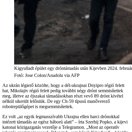
Kigyulladt épület egy dróntámadás után Kijevben 2024. február
Fotó
:
Jose Colon/Anadolu via AFP
Az ukrán légierő közölte, hogy a dél-ukrajnai Dnyipro régió felett
hat, Mikolajiv régió felett pedig további négy drónt semmisítettek
meg, illetve az éjszakai támadásokban részt vevő 89 drónt kivétel
nélkül sikerült lelőniük. De egy Ch-59 típusú manőverező
robotrepülőgépet is megsemmisítettek.
Ez volt „az egyik legmasszívabb Ukrajna ellen harci drónokkal
intézett támadás az egész háború alatt” – írta Szerhij Popko, a kijevi
katonai közigazgatás vezetője a Telegramon. „Most az operatív