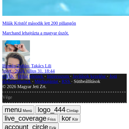
Milák Kristóf második lett 200 pillangón
Marchand lehajrázta a magyar úszót.
Haszán Zoltán
,
Takács Lili
sport
2024. július 31. 18:44
GYIK
Hibát jelentek
Impresszum
Javítások kezelése
Jogi
dokumentumok
Médiaajánlat
RSS
Sütibeállítások
©
2026
Magyar Jeti Zrt.
Vége
Menü
Címlap
Friss
Kör
Fiók