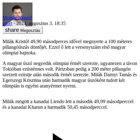
Molnár Kristóf
sport
2024. augusztus 3. 18:35
Megosztás
Milák Kristóf 49,90 másodperces idővel megnyerte a 100 méteres
pillangóúszás döntőjét. Ezzel ő lett a versenyszám első magyar
olimpiai bajnoka.
A magyar úszó negyedik olimpiai érmét szerezte, ugyanezen a távon
Tokióban ezüstérmes volt. Párizsban pedig a 200 méter pillangón
szerzett ezüstje után második érmét szerezte. Milák Darnyi Tamás és
Egerszegi Krisztina után harmadik magyar úszóként tudott két
olimpián is egyéni aranyérmet nyerni.
Milák mögött a kanadai Liendo lett a második 49,99 másodperccel
és a kanadai Kharun a harmadik 50,45 másodperccel.