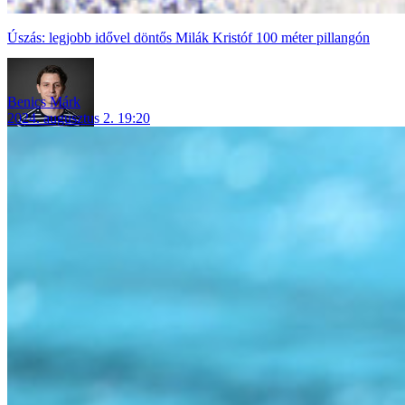
Úszás: legjobb idővel döntős Milák Kristóf 100 méter pillangón
Benics Márk
2024. augusztus 2. 19:20