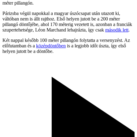
méter pillangón.
Párizsba végül napokkal a magyar úszócsapat után utazott ki,
váltóban nem is állt rajthoz. Első helyen jutott be a 200 méter
pillangó döntőjébe, ahol 170 méterig vezetett is, azonban a franciák
szupertehetsége, Léon Marchand lehajrázta, így csak
második lett
.
Két nappal később 100 méter pillangón folytatta a versenyzést. Az
előfutamban és a
középdöntőben
is a legjobb időt úszta, így első
helyen jutott be a döntőbe.