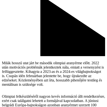
Milák hosszú utat járt be második olimpiai aranyérme előtt. 2022
után motivációs problémák jelentkeztek nála, emiatt a versenyzést is
felfüggesztette. Kihagyta a 2023-as és a 2024-es világbajnokságot
is. Csupán idén februárban jelentette be, hogy újrakezdte az
edzéseket. Közleményében azt írta, hosszabb pihenőjére testileg és
mentálisan is szüksége volt.
Olimpiai felkészüléséről nagyon kevés információ állt rendelkezésre,
ezért csak találgatni lehetett a formájával kapcsolatban. A júniusi
belgrádi Európa-bajnokságon azonban aranyérmet szerzett 100