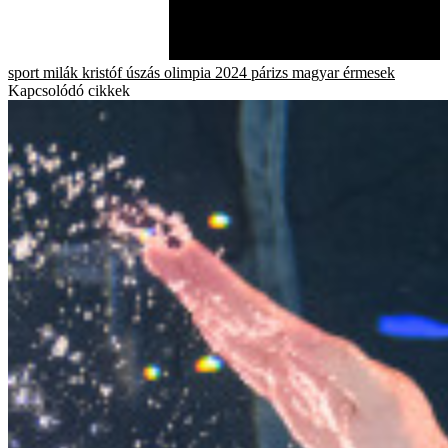
sport
milák kristóf
úszás
olimpia 2024
párizs
magyar érmesek
Kapcsolódó cikkek