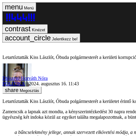
Menü
Kinézet
Jelentkezz be!
Letartóztatták Kiss Lászlót, Óbuda polgármesterét a kerületi korrupci
Diószegi-Horváth Nóra
POLITIKA
2024. augusztus 16. 11:43
Megosztás
Letartóztatták Kiss Lászlót, Óbuda polgármesterét a kerületet érintő 
Zamencsik a lapnak azt mondta, a kényszerintézkedést 30 napra rendelt
ügyészség két indoka közül az egyiket találta megalapozottnak, a bünt
a bűncselekmény jellege, annak szervezett elkövetési módja, a 