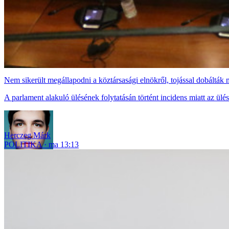
Nem sikerült megállapodni a köztársasági elnökről, tojással dobáltá
A parlament alakuló ülésének folytatásán történt incidens miatt az ülést
Herczeg Márk
POLITIKA
ma 13:13