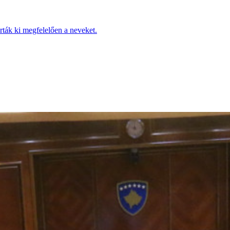
ták ki megfelelően a neveket.