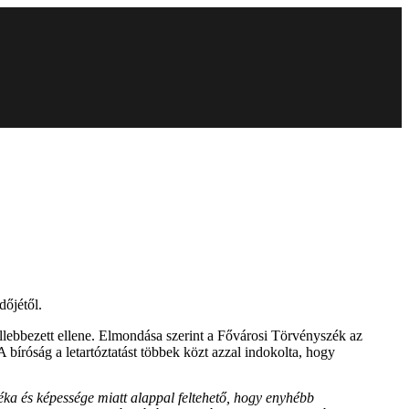
dőjétől.
lebbezett ellene.
Elmondása szerint a Fővárosi Törvényszék az
 bíróság a letartóztatást többek közt azzal indokolta, hogy
éka és képessége miatt alappal feltehető, hogy enyhébb