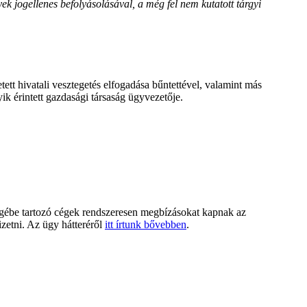
k jogellenes befolyásolásával, a még fel nem kutatott tárgyi
ett hivatali vesztegetés elfogadása bűntettével, valamint más
ik érintett gazdasági társaság ügyvezetője.
égébe tartozó cégek rendszeresen megbízásokat kapnak az
zetni. Az ügy hátteréről
itt írtunk bővebben
.