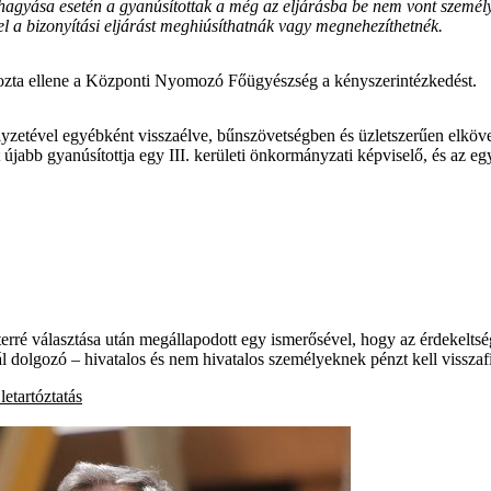
agyása esetén a gyanúsítottak a még az eljárásba be nem vont személye
el a bizonyítási eljárást meghiúsíthatnák vagy megnehezíthetnék.
ányozta ellene a Központi Nyomozó Főügyészség a kényszerintézkedést.
elyzetével egyébként visszaélve, bűnszövetségben és üzletszerűen elkövet
abb gyanúsítottja egy III. kerületi önkormányzati képviselő, és az egy
erré választása után megállapodott egy ismerősével, hogy az érdekelts
 dolgozó – hivatalos és nem hivatalos személyeknek pénzt kell visszafi
letartóztatás