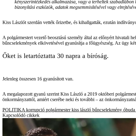
kényszerintézkedés alkalmazása, vagy a terheltek szabadlábon h
bizonyítási eszközök, adatok megsemmisítésével vagy elrejtésév
Kiss Lászlót szerdán vették őrizetbe, és kihallgatták, ezután indítv
A polgármestert vezető beosztású személy által az előnyért hivatali h
bűncselekmények elkövetésével gyanúsítja a főügyészség. Az ügy két új
Őket is letartóztatta 30 napra a bíróság.
Jelenleg összesen 16 gyanúsított van.
A megalapozott gyanú szerint Kiss László a 2019 októberi polgármest
önkormányzattól, amiért cserébe neki és további – az önkormányzatnál
POLITIKA
korrupció
polgármester
kiss lászló
bűncselekmény
óbuda
Kapcsolódó cikkek