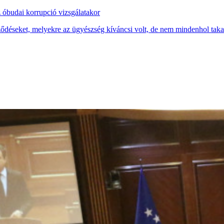
z óbudai korrupció vizsgálatakor
ődéseket, melyekre az ügyészség kíváncsi volt, de nem mindenhol takar