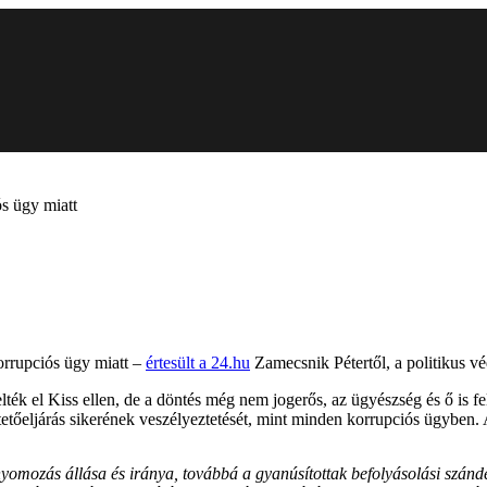
ós ügy miatt
korrupciós ügy miatt –
értesült a 24.hu
Zamecsnik Pétertől, a politikus vé
ék el Kiss ellen, de a döntés még nem jogerős, az ügyészség és ő is fel
etőeljárás sikerének veszélyeztetését, mint minden korrupciós ügyben. A
nyomozás állása és iránya, továbbá a gyanúsítottak befolyásolási szánd