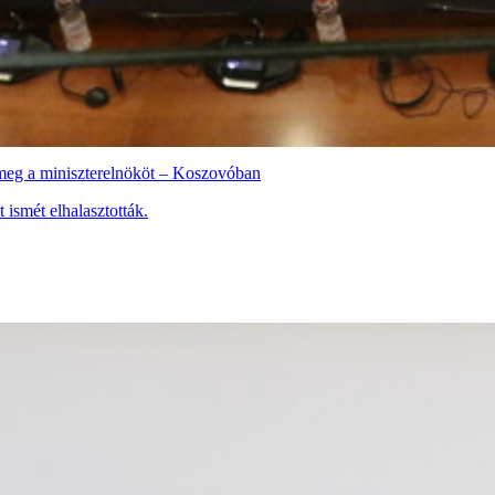
k meg a miniszterelnököt – Koszovóban
 ismét elhalasztották.