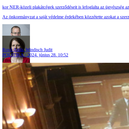
NER-közeli plakátcégek szerződéseit is lefoglalta az ügyészség a
Az önkormányzat a saját védelme érdekében közzétette azokat a szerz
Rovó Attila
,
Windisch Judit
POLITIKA
2024. június 28. 10:52
Friss