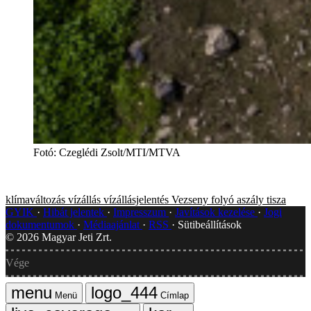
Fotó
:
Czeglédi Zsolt/MTI/MTVA
klímaváltozás
vízállás
vízállásjelentés
Vezseny
folyó
aszály
tisza
GYIK
Hibát jelentek
Impresszum
Javítások kezelése
Jogi
dokumentumok
Médiaajánlat
RSS
Sütibeállítások
©
2026
Magyar Jeti Zrt.
Vége
Menü
Címlap