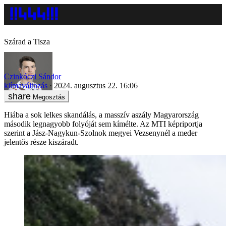
Szárad a Tisza
Czinkóczi Sándor
klímaváltozás
2024. augusztus 22. 16:06
Megosztás
Hiába a sok lelkes skandálás, a masszív aszály Magyarország
második legnagyobb folyóját sem kímélte. Az MTI képriportja
szerint a Jász-Nagykun-Szolnok megyei Vezsenynél a meder
jelentős része kiszáradt.