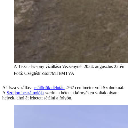
A Tisza alacsony vízállása Vezsenynél 2024. augusztus 22-én
Fotó
:
Czeglédi Zsolt/MTI/MTVA
A Tisza vízállása
csütörtök délután
-267 centiméter volt Szolnoknál.
A
Szoljon beszámolója
szerint a héten a környéken voltak olyan
helyek, ahol át lehetett sétálni a folyón.