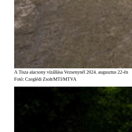
A Tisza alacsony vízállása Vezsenynél 2024. augusztus 22-én
Fotó
:
Czeglédi Zsolt/MTI/MTVA