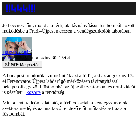
Jó heccnek tűnt, mondta a férfi, aki távirányításos füstbombát hozott
működésbe a Fradi–Újpest meccsen a vendégszurkolók táborában
Haszán Zoltán
futball
2024. augusztus 30. 15:04
Megosztás
A budapesti rendőrök azonosították azt a férfit, aki az augusztus 17-
ei Ferencváros-Újpest labdarúgó mérkőzésen távirányítással
bekapcsolt egy zöld füstbombát az újpesti szektorban, és erről videót
is készített -
közölte
a rendőrség.
Mint a lenti videón is látható, a férfi odasétált a vendégszurkolók
szektora mellé, és az unatkozó rendező előtt működésbe hozta a
füstbombát.