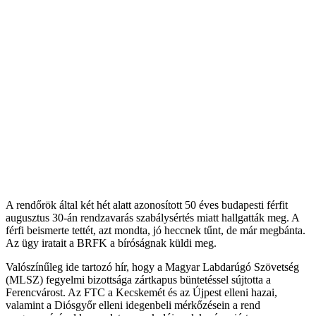
A rendőrök által két hét alatt azonosított 50 éves budapesti férfit
augusztus 30-án rendzavarás szabálysértés miatt hallgatták meg. A
férfi beismerte tettét, azt mondta, jó heccnek tűnt, de már megbánta.
Az ügy iratait a BRFK a bíróságnak küldi meg.
Valószínűleg ide tartozó hír, hogy a Magyar Labdarúgó Szövetség
(MLSZ) fegyelmi bizottsága zártkapus büntetéssel sújtotta a
Ferencvárost. Az FTC a Kecskemét és az Újpest elleni hazai,
valamint a Diósgyőr elleni idegenbeli mérkőzésein a rend