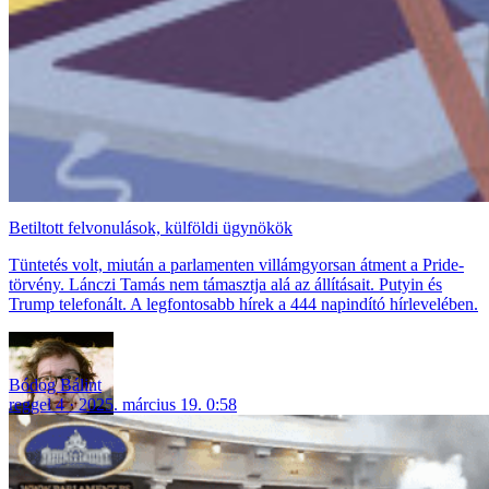
Betiltott felvonulások, külföldi ügynökök
Tüntetés volt, miután a parlamenten villámgyorsan átment a Pride-
törvény. Lánczi Tamás nem támasztja alá az állításait. Putyin és
Trump telefonált. A legfontosabb hírek a 444 napindító hírlevelében.
Bódog Bálint
reggel 4
2025. március 19. 0:58