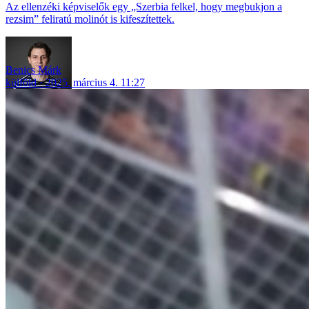
Az ellenzéki képviselők egy „Szerbia felkel, hogy megbukjon a
rezsim” feliratú molinót is kifeszítettek.
Benics Márk
külföld
2025. március 4. 11:27