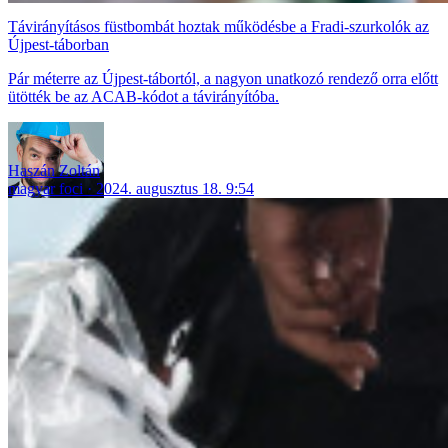
Távirányításos füstbombát hoztak működésbe a Fradi-szurkolók az
Újpest-táborban
Pár méterre az Újpest-tábortól, a nagyon unatkozó rendező orra előtt
ütötték be az ACAB-kódot a távirányítóba.
Haszán Zoltán
magyar foci
2024. augusztus 18. 9:54