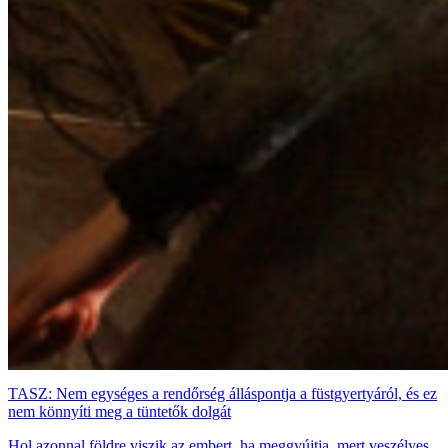
TASZ: Nem egységes a rendőrség álláspontja a füstgyertyáról, és ez
nem könnyíti meg a tüntetők dolgát
Hol azonnal földre viszik az embert, ha meggyújtja, mert veszélyes,