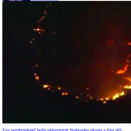
Egy nembejelentő bulin eldurrantott füstbomba okozta a friss dél-