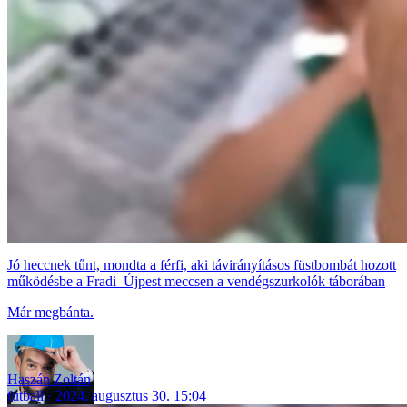
Jó heccnek tűnt, mondta a férfi, aki távirányításos füstbombát hozott
működésbe a Fradi–Újpest meccsen a vendégszurkolók táborában
Már megbánta.
Haszán Zoltán
futball
2024. augusztus 30. 15:04