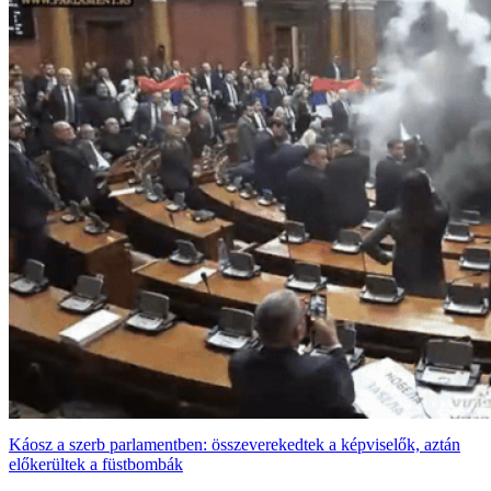
Káosz a szerb parlamentben: összeverekedtek a képviselők, aztán
előkerültek a füstbombák