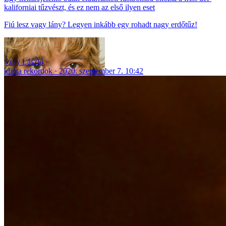
kaliforniai tűzvészt, és ez nem az első ilyen eset
Fiú lesz vagy lány? Legyen inkább egy rohadt nagy erdőtűz!
Szily László
idióta rekordok
2020. szeptember 7. 10:42