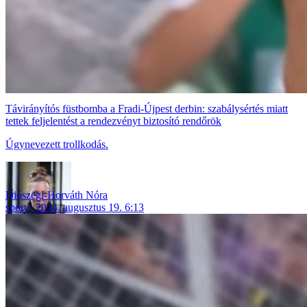
Távirányítós füstbomba a Fradi-Újpest derbin: szabálysértés miatt
tettek feljelentést a rendezvényt biztosító rendőrök
Úgynevezett trollkodás.
Diószegi-Horváth Nóra
sport
2024. augusztus 19. 6:13