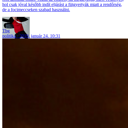
hol csak jóval később indít eljárást a fütgyertyák miatt a rendőrség,
de a focimeccseken szabad használni.
Tbg
politika
2019. január 24. 10:31