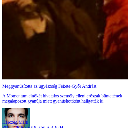
Meggyanúsította az ügyészség Fekete-Győr Andrást
A Momentum elnökét hivatalos személy elleni erőszak bűntettének
megalapozott gyanúja miatt gyanúsítottként hallgatták ki.
Herczeg Márk
POLITIKA
2019. április 3. 8:04