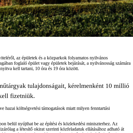
viteléről, az épületek és a közparkok folyamatos nyilvános
gában foglaló épület vagy épületek bejárását, a nyilvánosság számára
itva kell tartani, 10 óra és 19 óra között.
műtárgyak tulajdonságait, kérelmenként 10 millió
ll fizetniük.
ve hazai költségvetési támogatások miatt milyen fenntartási
on belül nyújthat be az építési és közlekedési miniszterhez. Az
ólag a létesítő okirat szerinti közfeladatuk ellátásához adható át