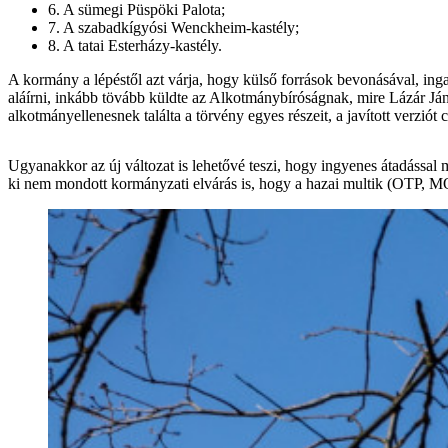
6. A sümegi Püspöki Palota;
7. A szabadkígyósi Wenckheim-kastély;
8. A tatai Esterházy-kastély.
A kormány a lépéstől azt várja, hogy külső források bevonásával, inga
aláírni, inkább tövább küldte az Alkotmánybíróságnak, mire Lázár Já
alkotmányellenesnek találta a törvény egyes részeit, a javított verziót
Ugyanakkor az új változat is lehetővé teszi, hogy ingyenes átadással 
ki nem mondott kormányzati elvárás is, hogy a hazai multik (OTP, M