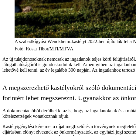
A szabadkígyósi Wenckheim-kastélyt 2022-ben újították fel a
Fotó
:
Rosta Tibor/MTI/MTVA
Az új tulajdonosoknak nemcsak az ingatlanok teljes körű felújításáról
látogathatóságáról is gondoskodniuk kell. Amennyiben az ingatlanban
lehetővé kell tenni, az év legalább 300 napján. Az ingatlanhoz tartozó
A megszerezhető kastélyokról szóló dokumentációt
forintért lehet megszerezni. Ugyanakkor az önkor
A dokumentációból derülhet ki az is, hogy az ingatlanoknak és a műtár
kötelezettségek vonatkoznak rájuk.
Kastélyigénylési kérelmet a díjat megfizető és a törvénynek megfelelő
eljárásban előnyt élveznek az önkormányzatok, az egyházi jogi személ