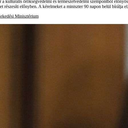
 a kulturális örökségvédelmi és természetvédelmi szempontból előnyösebb
részesíti előnyben. A kérelmeket a miniszter 90 napon belül bírálja el,
lekedési Minisztérium