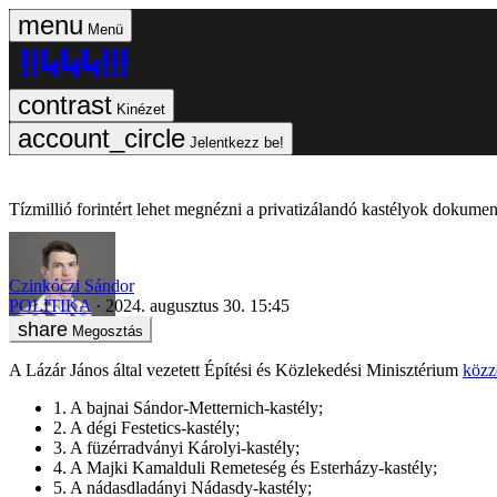
Menü
Kinézet
Jelentkezz be!
Tízmillió forintért lehet megnézni a privatizálandó kastélyok dokumen
Czinkóczi Sándor
POLITIKA
2024. augusztus 30. 15:45
Megosztás
A Lázár János által vezetett Építési és Közlekedési Minisztérium
közz
1. A bajnai Sándor-Metternich-kastély;
2. A dégi Festetics-kastély;
3. A füzérradványi Károlyi-kastély;
4. A Majki Kamalduli Remeteség és Esterházy-kastély;
5. A nádasdladányi Nádasdy-kastély;