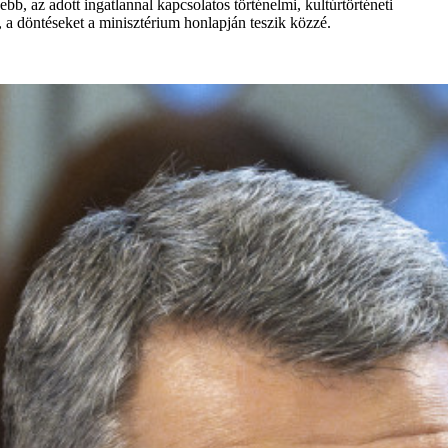
, az adott ingatlannal kapcsolatos történelmi, kultúrtörténeti
 a döntéseket a minisztérium honlapján teszik közzé.