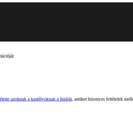
tációját
étette azoknak a kastélyoknak a listáját
, amiket bizonyos feltételek me