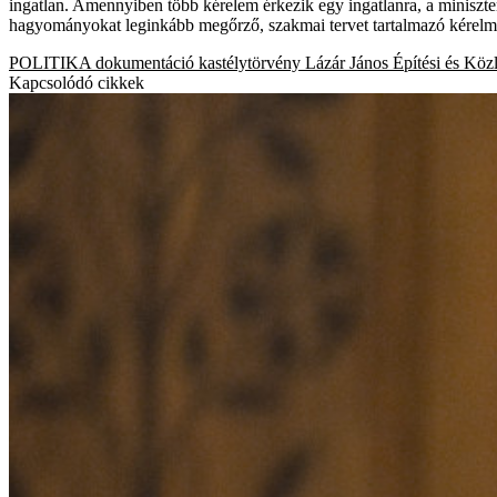
ingatlan. Amennyiben több kérelem érkezik egy ingatlanra, a miniszter
hagyományokat leginkább megőrző, szakmai tervet tartalmazó kérelmet 
POLITIKA
dokumentáció
kastélytörvény
Lázár János
Építési és Köz
Kapcsolódó cikkek