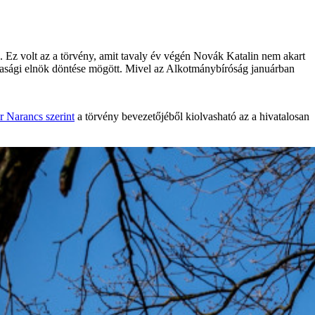
g. Ez volt az a törvény, amit tavaly év végén Novák Katalin nem akart
sasági elnök döntése mögött. Mivel az Alkotmánybíróság januárban
 Narancs szerint
a törvény bevezetőjéből kiolvasható az a hivatalosan