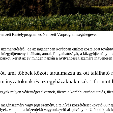
 Nemzeti Kastélyprogram és Nemzeti Várprogram segítségével
, üzemeltetéséről, de az ingatlanban korábban ellátott közfeladat tovább
 közgyűjtemény található, annak látogathatóságát, a közgyűjteményt ma
 parkot, kertet az év minden napján a nyilvánosság számára ingyenesen ny
, ami többek között tartalmazza az ott található 
mányzatoknak és az egyházaknak csak 1 forintot ke
gyak milyen védettséget élveznek, illetve a korábbi európai uniós, illet
 magánszemély vagy jogi személy, a felhívás közzétételét követő 60 nap
yek, valamint a közérdekű vagyonkezelő alapítványok. Utóbbiaknak kizár