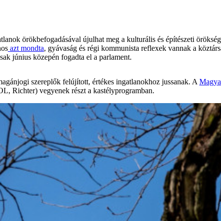
tlanok örökbefogadásával újulhat meg a kulturális és építészeti öröksé
nos
azt mondta
, gyávaság és régi kommunista reflexek vannak a köztár
 csak június közepén fogadta el a parlament.
magánjogi szereplők felújított, értékes ingatlanokhoz jussanak. A
Magyar
OL, Richter) vegyenek részt a kastélyprogramban.