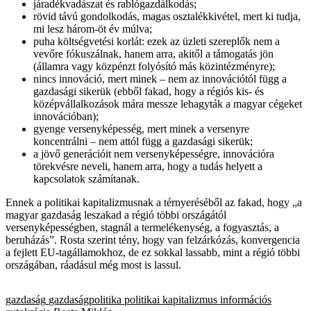
járadékvadászat és rablógazdálkodás;
rövid távú gondolkodás, magas osztalékkivétel, mert ki tudja,
mi lesz három-öt év múlva;
puha költségvetési korlát: ezek az üzleti szereplők nem a
vevőre fókuszálnak, hanem arra, akitől a támogatás jön
(államra vagy közpénzt folyósító más közintézményre);
nincs innováció, mert minek – nem az innovációtól függ a
gazdasági sikerük (ebből fakad, hogy a régiós kis- és
középvállalkozások mára messze lehagyták a magyar cégeket
innovációban);
gyenge versenyképesség, mert minek a versenyre
koncentrálni – nem attól függ a gazdasági sikerük;
a jövő generációit nem versenyképességre, innovációra
törekvésre neveli, hanem arra, hogy a tudás helyett a
kapcsolatok számítanak.
Ennek a politikai kapitalizmusnak a térnyeréséből az fakad, hogy „a
magyar gazdaság leszakad a régió többi országától
versenyképességben, stagnál a termelékenység, a fogyasztás, a
beruházás”. Rosta szerint tény, hogy van felzárkózás, konvergencia
a fejlett EU-tagállamokhoz, de ez sokkal lassabb, mint a régió többi
országában, ráadásul még most is lassul.
gazdaság
gazdaságpolitika
politikai kapitalizmus
információs