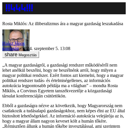
Rosta Miklós: Az illiberalizmus ára a magyar gazdaság leszakadása
Haász János
gazdaság
2024. szeptember 5. 13:08
Megosztás
„A magyar gazdaságról, a gazdasági rendszer működéséről nem
lehet anélkül beszélni, hogy ne beszélnénk arról, hogy milyen a
magyar politikai rendszer. Ezért fontos azt kiemelni, hogy a magyar
politikai rendszer tudás- és értelmiségellenes, az információs
autokrácia legpontosabb példája ma a világban” – mondta Rosta
Miklós, a Corvinus Egyetem tanszékvezetője a közgazdasági
társulat konferenciáján csütörtökön.
Ebből a gazdaságra nézve az következik, hogy Magyarország nem
csatlakozik a tudásalapú gazdaságokhoz, nem képes élni az EU által
biztosított lehetőségekkel. Az információ autokrácia velejárója az is,
hogy a magyar állam nagyon keveset költ a humán tőkére.
„Rémisztően állunk a humán tőkébe invesztálással, ami szerintem