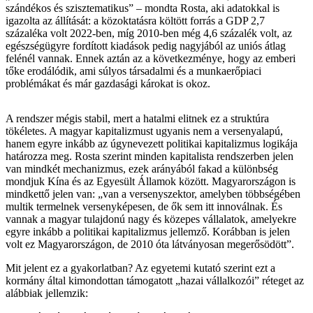
szándékos és szisztematikus” – mondta Rosta, aki adatokkal is
igazolta az állítását: a közoktatásra költött forrás a GDP 2,7
százaléka volt 2022-ben, míg 2010-ben még 4,6 százalék volt, az
egészségügyre fordított kiadások pedig nagyjából az uniós átlag
felénél vannak. Ennek aztán az a következménye, hogy az emberi
tőke erodálódik, ami súlyos társadalmi és a munkaerőpiaci
problémákat és már gazdasági károkat is okoz.
A rendszer mégis stabil, mert a hatalmi elitnek ez a struktúra
tökéletes. A magyar kapitalizmust ugyanis nem a versenyalapú,
hanem egyre inkább az úgynevezett politikai kapitalizmus logikája
határozza meg. Rosta szerint minden kapitalista rendszerben jelen
van mindkét mechanizmus, ezek arányából fakad a különbség
mondjuk Kína és az Egyesült Államok között. Magyarországon is
mindkettő jelen van: „van a versenyszektor, amelyben többségében
multik termelnek versenyképesen, de ők sem itt innoválnak. És
vannak a magyar tulajdonú nagy és közepes vállalatok, amelyekre
egyre inkább a politikai kapitalizmus jellemző. Korábban is jelen
volt ez Magyarországon, de 2010 óta látványosan megerősödött”.
Mit jelent ez a gyakorlatban? Az egyetemi kutató szerint ezt a
kormány által kimondottan támogatott „hazai vállalkozói” réteget az
alábbiak jellemzik: