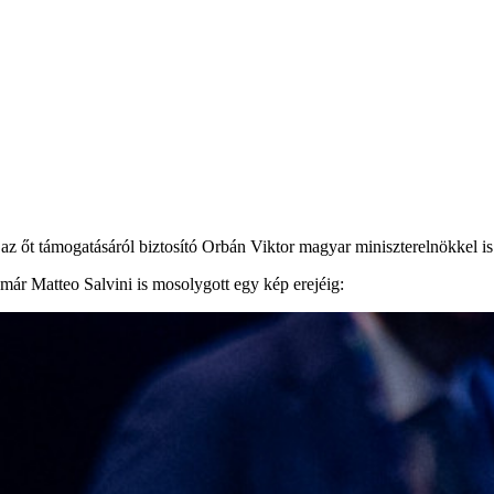
 az őt támogatásáról biztosító Orbán Viktor magyar miniszterelnökkel is
 már Matteo Salvini is mosolygott egy kép erejéig: