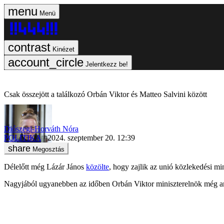
Menü
Kinézet
Jelentkezz be!
Csak összejött a találkozó Orbán Viktor és Matteo Salvini között
Diószegi-Horváth Nóra
POLITIKA
2024. szeptember 20. 12:39
Megosztás
Délelőtt még Lázár János
közölte
, hogy zajlik az unió közlekedési min
Nagyjából ugyanebben az időben Orbán Viktor miniszterelnök még arr