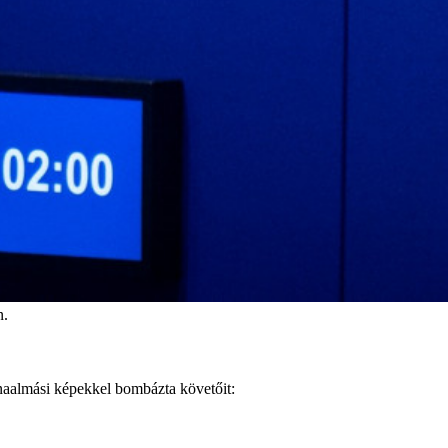
n.
aalmási képekkel bombázta követőit: