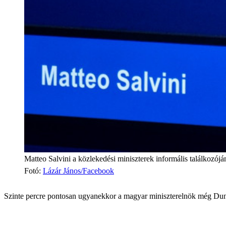
Matteo Salvini a közlekedési miniszterek informális találkozójá
Fotó
:
Lázár János/Facebook
Szinte percre pontosan ugyanekkor a magyar miniszterelnök még Dun