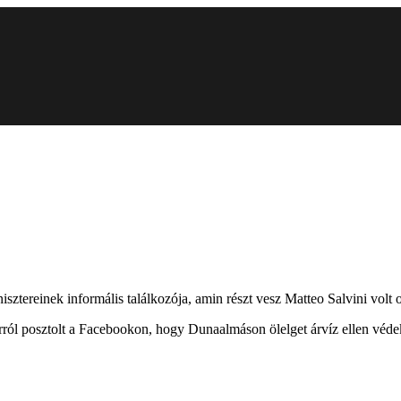
isztereinek informális találkozója, amin részt vesz Matteo Salvini volt 
ól posztolt a Facebookon, hogy Dunaalmáson ölelget árvíz ellen véde