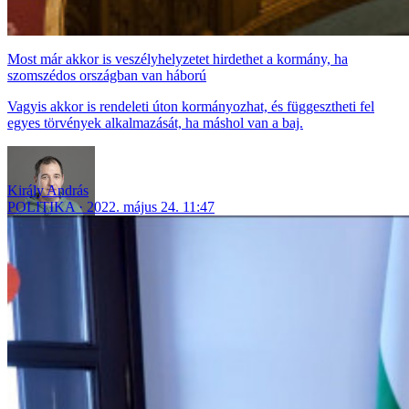
Most már akkor is veszélyhelyzetet hirdethet a kormány, ha
szomszédos országban van háború
Vagyis akkor is rendeleti úton kormányozhat, és függesztheti fel
egyes törvények alkalmazását, ha máshol van a baj.
Király András
POLITIKA
2022. május 24. 11:47