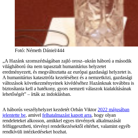
Fotó
:
Németh Dániel/444
„A Hazánk szomszédságában zajló orosz–ukrán háború a második
világháború óta nem tapasztalt humanitárius helyzetet
eredményezett, és megváltoztatta az európai gazdasági helyzetet is.
A humanitárius katasztrófa kezeléséhez és a nemzetközi, gazdasági
változások következményeinek kivédéséhez Hazánknak továbbra is
biztosítania kell a hatékony, gyors nemzeti válaszok kialakításának
lehetőségét” – írták az indoklásban.
A háborús veszélyhelyzet kezdetét Orbán Viktor
2022 májusában
jelentette be
, amivel
felhatalmazást kapott arra
, hogy olyan
rendeleteket alkosson, amikkel egyes törvények alkalmazását
felfüggesztheti, törvényi rendelkezésektől eltérhet, valamint egyéb
rendkívüli intézkedéseket hozhat.