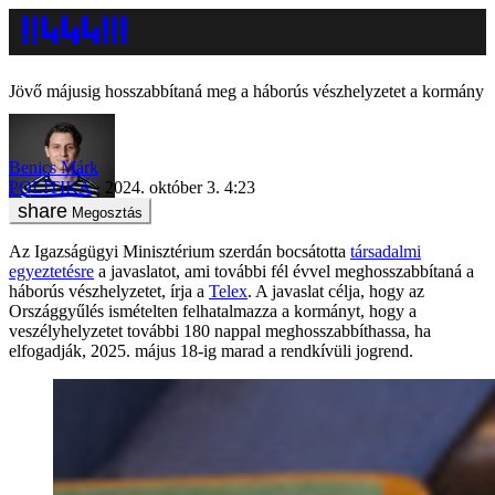
Jövő májusig hosszabbítaná meg a háborús vészhelyzetet a kormány
Benics Márk
POLITIKA
2024. október 3. 4:23
Megosztás
Az Igazságügyi Minisztérium szerdán bocsátotta
társadalmi
egyeztetésre
a javaslatot, ami további fél évvel meghosszabbítaná a
háborús vészhelyzetet, írja a
Telex
. A javaslat célja, hogy az
Országgyűlés ismételten felhatalmazza a kormányt, hogy a
veszélyhelyzetet további 180 nappal meghosszabbíthassa, ha
elfogadják, 2025. május 18-ig marad a rendkívüli jogrend.