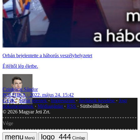
Orbán bejelentette a háborús veszélyhelyzetet
Éjféltől lép életbe.
Czinkóczi Sándor
POLITIKA
2022. május 24. 15:42
GYIK
Hibát jelentek
Impresszum
Javítások kezelése
Jogi
dokumentumok
Médiaajánlat
RSS
Sütibeállítások
©
2026
Magyar Jeti Zrt.
Vége
Menü
Címlap