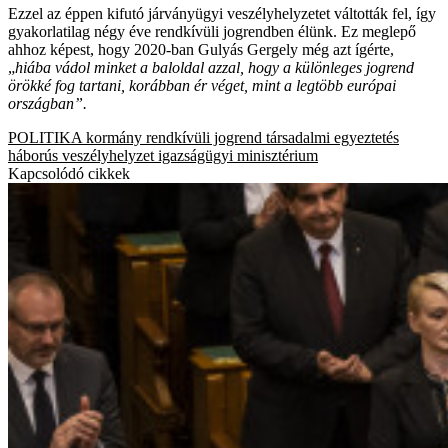
Ezzel az éppen kifutó járványügyi veszélyhelyzetet váltották fel, így
gyakorlatilag négy éve rendkívüli jogrendben élünk. Ez meglepő
ahhoz képest, hogy 2020-ban Gulyás Gergely még azt ígérte,
„
hiába vádol minket a baloldal azzal, hogy a különleges jogrend
örökké fog tartani, korábban ér véget, mint a legtöbb európai
országban”.
POLITIKA
kormány
rendkívüli jogrend
társadalmi egyeztetés
háborús veszélyhelyzet
igazságügyi minisztérium
Kapcsolódó cikkek