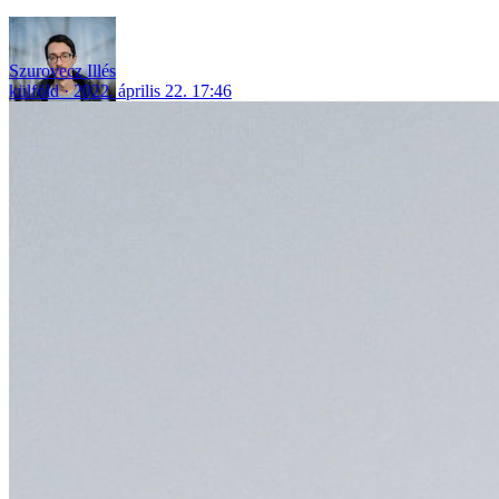
Szurovecz Illés
külföld
2022. április 22. 17:46