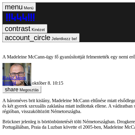
Menü
Kinézet
Jelentkezz be!
A Madeleine McCann-ügy fő gyanúsítottját felmentették egy nemi erős
Haász János
külföld
2024. október 8. 10:15
Megosztás
A hároméves brit kislány, Madeleine McCann eltűnése miatt elsődleges
és két gyerek szexuális zaklatása miatt indítottak ellene. A vádiratba
régióban, visszaköltözött Németországba.
Brückner jelenleg is börtönbüntetését tölti Németországban. Drogkere
Portugáliában, Praia da Luzban követte el 2005-ben, Madeleine McCan