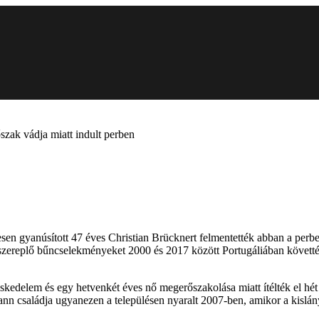
zak vádja miatt indult perben
en gyanúsított 47 éves Christian Brücknert felmentették abban a perbe
n szereplő bűncselekményeket 2000 és 2017 között Portugáliában követték
skedelem és egy hetvenkét éves nő megerőszakolása miatt ítélték el hét 
n családja ugyanezen a településen nyaralt 2007-ben, amikor a kislány