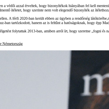
rben a védői azzal érveltek, hogy bizonyítékok hiányában fel kell mente
mentő ítéletet, hogy szerinte nem volt elegendő bizonyíték az ítélethoz
len. A férfi 2020-ban került ebben az ügyben a rendőrség látókörébe
Luz-ban tartózkodott, hanem az is feltűnt a hatóságoknak, hogy épp Mad
getést folytattak 2013-ban, amiben arról írt, hogy szeretne „fogni és na
r
Németország