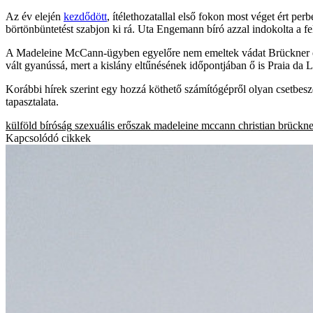
Az év elején
kezdődött
, ítélethozatallal első fokon most véget ért pe
börtönbüntetést szabjon ki rá. Uta Engemann bíró azzal indokolta a fel
A Madeleine McCann-ügyben egyelőre nem emeltek vádat Brückner el
vált gyanússá, mert a kislány eltűnésének időpontjában ő is Praia da 
Korábbi hírek szerint egy hozzá köthető számítógépről olyan csetbeszél
tapasztalata.
külföld
bíróság
szexuális erőszak
madeleine mccann
christian brückne
Kapcsolódó cikkek