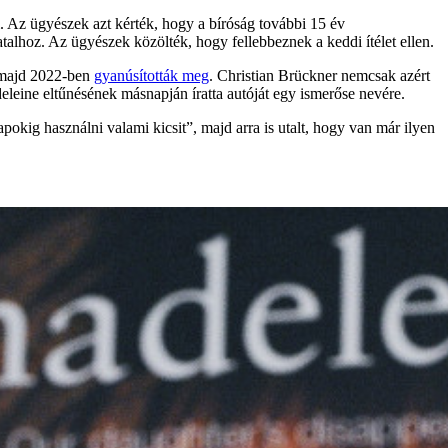
ni. Az ügyészek azt kérték, hogy a bíróság további 15 év
atalhoz. Az ügyészek közölték, hogy fellebbeznek a keddi ítélet ellen.
,majd 2022-ben
gyanúsították meg
. Christian Brückner nemcsak azért
eleine eltűnésének másnapján íratta autóját egy ismerőse nevére.
pokig használni valami kicsit”, majd arra is utalt, hogy van már ilyen