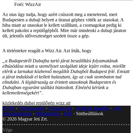
Fotó
:
WizzAir
Az utas úgy tudja, hogy azért csúszott meg a menetrend, mert
Budapesten a dubaji helyett a tiranai géphez vitték az utasokat. A
hiba miatt az utasokat le kellett szállítani, a csomagokat pedig ki
kellett pakolni a repülőgépből. Mire már mindenki a dubaji járaton
ült, jelentős időveszteséget szedett össze a gép.
A történtekre reagált a Wizz Air. Azt írták, hogy
„a Budapestről Dubajba tartó járat beszállítási folyamatának
elhúzódása miatt a személyzet szolgálati ideje lejárt volna, mielőtt
elérik a larnakai közbenső megállót Dubajból Budapest felé. Emiatt
a járat indulását el kellett halasztani, így az csak szombaton tud
elindulni. A légitársaság az érintett utasoknak Budapesten és
Dubajban egyaránt szállást biztosított. Elnézést kérünk a
kellemetlenségekért”.
közlekedés
dubaj
repülőgép
wizz air
GYIK
Hibát jelentek
Impresszum
Javítások kezelése
Jogi
dokumentumok
Médiaajánlat
RSS
Sütibeállítások
©
2026
Magyar Jeti Zrt.
Vége