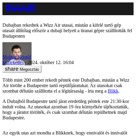
Dubajban rekedtek a Wizz Air utasai, miután a kifelé tartó gép
utasait állítólag először a dubaji helyett a tiranai gépre szállították fel
Budapesten
Molnár Kristóf
közlekedés
2024. október 12. 16:04
Megosztás
Több mint 200 ember rekedt péntek este Dubajban, miután a Wizz
Air törölte a Budapestre tartó repülőjáratukat. Az utasokat csak
szombat délután szállította el a légitársaság - írta meg a
Blikk
.
A Dubajból Budapestre tartó járat eredetileg péntek este 21:30-kor
indult volna. Az utasokat azonban 19 óra környékén tájékoztatták,
hogy a járatot törölték, és csak szombat délután repülhetnek majd
Budapestre.
Az egyik utas azt mondta a Blikknek, hogy ennivalót és innivalót