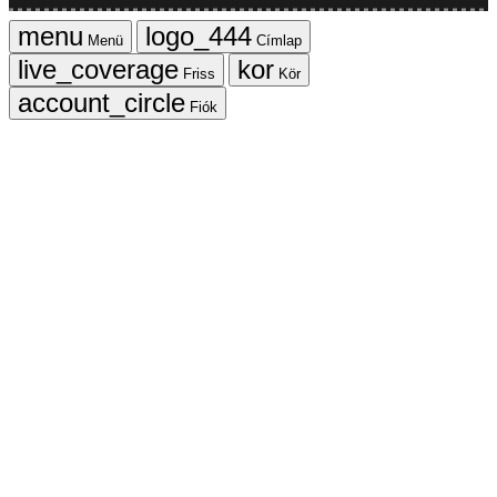
Menü
Címlap
Friss
Kör
Fiók