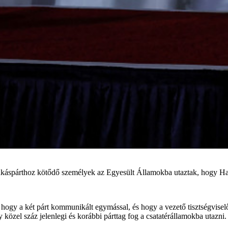
nkáspárthoz kötődő személyek az Egyesült Államokba utaztak, hogy Har
a, hogy a két párt kommunikált egymással, és hogy a vezető tisztségvis
ogy közel száz jelenlegi és korábbi párttag fog a csatatérállamokba ut