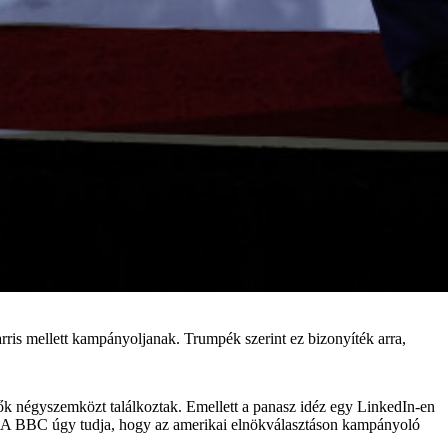
ris mellett kampányoljanak. Trumpék szerint ez bizonyíték arra,
elők négyszemközt találkoztak. Emellett a panasz idéz egy LinkedIn-en
azni. A BBC úgy tudja, hogy az amerikai elnökválasztáson kampányoló