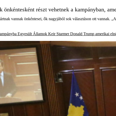
ok önkéntesként részt vehetnek a kampányban, ame
ártnak vannak önkéntesei, ők nagyjából sok választáson ott vannak. „
 kampányba
Egyesült Államok
Keir Starmer
Donald Trump
amerikai eln