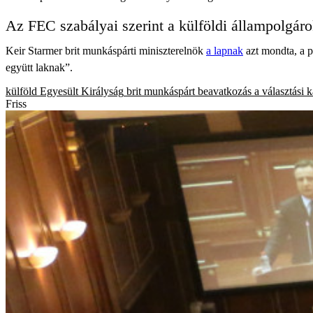
Az FEC szabályai szerint a külföldi állampolgár
Keir Starmer brit munkáspárti miniszterelnök
a lapnak
azt mondta, a p
együtt laknak”.
külföld
Egyesült Királyság
brit munkáspárt
beavatkozás a választási
Friss