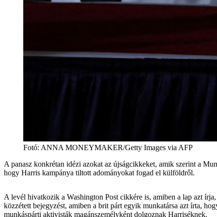
Fotó
:
ANNA MONEYMAKER/Getty Images via AFP
A panasz konkrétan idézi azokat az újságcikkeket, amik szerint a Mu
hogy Harris kampánya tiltott adományokat fogad el külföldről.
A levél hivatkozik a Washington Post cikkére is, amiben a lap azt írj
közzétett bejegyzést, amiben a brit párt egyik munkatársa azt írta, h
munkáspárti aktivisták magánszemélyként dolgoznak Harriséknek.