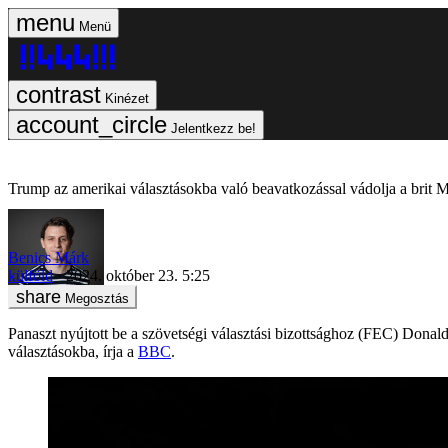
Menü
Kinézet
Jelentkezz be!
Trump az amerikai választásokba való beavatkozással vádolja a brit 
Benics Márk
külföld
2024. október 23. 5:25
Megosztás
Panaszt nyújtott be a szövetségi választási bizottsághoz (FEC) Dona
választásokba, írja a
BBC
.