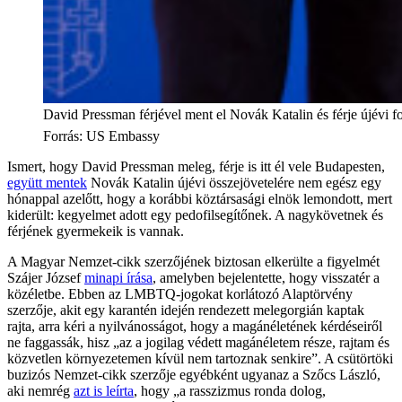
David Pressman férjével ment el Novák Katalin és férje újévi f
Forrás
:
US Embassy
Ismert, hogy David Pressman meleg, férje is itt él vele Budapesten,
együtt mentek
Novák Katalin újévi összejövetelére nem egész egy
hónappal azelőtt, hogy a korábbi köztársasági elnök lemondott, mert
kiderült: kegyelmet adott egy pedofilsegítőnek. A nagykövetnek és
férjének gyermekeik is vannak.
A Magyar Nemzet-cikk szerzőjének biztosan elkerülte a figyelmét
Szájer József
minapi írása
, amelyben bejelentette, hogy visszatér a
közéletbe. Ebben az LMBTQ-jogokat korlátozó Alaptörvény
szerzője, akit egy karantén idején rendezett melegorgián kaptak
rajta, arra kéri a nyilvánosságot, hogy a magánéletének kérdéseiről
ne faggassák, hisz „az a jogilag védett magánéletem része, rajtam és
közvetlen környezetemen kívül nem tartoznak senkire”. A csütörtöki
buzizós Nemzet-cikk szerzője egyébként ugyanaz a Szőcs László,
aki nemrég
azt is leírta
, hogy „a rasszizmus ronda dolog,