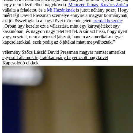
hogy nem idézőjelben nagykövet).
Menczer Tamás
,
Kovács Zoltán
vállalta a feladatot, és a
Mi Hazánknak
is jutott néhány poszt. Hogy
miért fájt David Pressman személye ennyire a magyar kormánynak,
azt jól összefoglalta a nagykövet már emlegetett
szerdai beszéde
:
„Orbán úgy kezelte ezt a választást, mint egy kártyajátékot egy
kaszinóban, és nagyon nagy tétet tett fel. Akár azt hiszi, hogy nyert
vagy vesztett, nem a pénzzel játszott, hanem az amerikai-magyar
kapcsolatokkal, ezek pedig az ő játékai miatt megváltoztak.”
vélemény
Szőcs László
David Pressman
magyar nemzet
amerikai
egyesült államok
lejáratókampány
bayer zsolt
nagykövet
Kapcsolódó cikkek