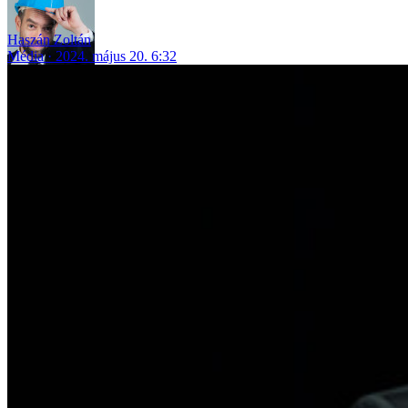
Haszán Zoltán
Média
2024. május 20. 6:32