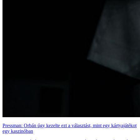
Pressman: Orbán úgy kezelte ezt a választást, mint egy kártyajátékot
egy kaszinóban