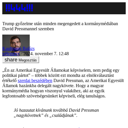
Trump győzelme után minden megengedett a kormánymédiában
David Pressmannel szemben
Kaufmann Balázs
vélemény
2024. november 7. 12:48
Megosztás
„Én az Amerikai Egyesült Államokat képviselem, nem pedig egy
politikai pártot” – többek között ezt mondta az elnökválasztást
értékelő
szerdai beszédében
David Pressman, az Amerikai Egyesült
Államok hazánkba delegált nagykövete. Hogy a magyar
kormánymédia hogyan viszonyul valakihez, aki az egyik
legfontosabb szövetségesünket képviseli, elég tanulságos.
Jó hazautat kívánunk továbbá David Pressman
„nagykövetnek” és „családjának”.