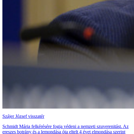
Szájer József visszatér
Schmidt Mária felkérésére fogja védeni a nemzeti szuverenitást. Az
ereszes botrány és a lemondása óta eltelt 4 évet elmondása szerint