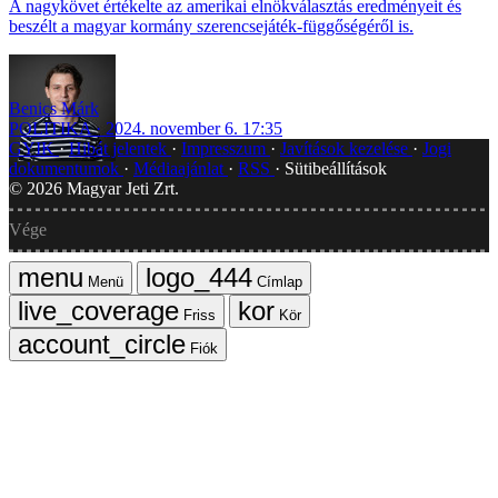
A nagykövet értékelte az amerikai elnökválasztás eredményeit és
beszélt a magyar kormány szerencsejáték-függőségéről is.
Benics Márk
POLITIKA
2024. november 6. 17:35
GYIK
Hibát jelentek
Impresszum
Javítások kezelése
Jogi
dokumentumok
Médiaajánlat
RSS
Sütibeállítások
©
2026
Magyar Jeti Zrt.
Vége
Menü
Címlap
Friss
Kör
Fiók