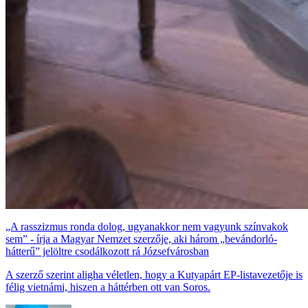
„A rasszizmus ronda dolog, ugyanakkor nem vagyunk színvakok
sem” - írja a Magyar Nemzet szerzője, aki három „bevándorló-
hátterű” jelöltre csodálkozott rá Józsefvárosban
A szerző szerint aligha véletlen, hogy a Kutyapárt EP-listavezetője is
félig vietnámi, hiszen a háttérben ott van Soros.