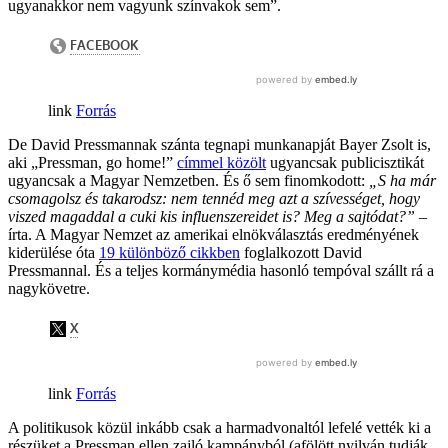
ugyanakkor nem vagyunk színvakok sem”.
Forrás
De David Pressmannak szánta tegnapi munkanapját Bayer Zsolt is,
aki „Pressman, go home!”
címmel közölt
ugyancsak publicisztikát
ugyancsak a Magyar Nemzetben. És ő sem finomkodott:
„S ha már
csomagolsz és takarodsz: nem tennéd meg azt a szívességet, hogy
viszed magaddal a cuki kis influenszereidet is? Meg a sajtódat?”
–
írta. A Magyar Nemzet az amerikai elnökválasztás eredményének
kiderülése óta
19 különböző cikkben
foglalkozott David
Pressmannal. És a teljes kormánymédia hasonló tempóval szállt rá a
nagykövetre.
Forrás
A politikusok közül inkább csak a harmadvonaltól lefelé vették ki a
részüket a Pressman ellen zajló kampányból (afölött nyilván tudják,