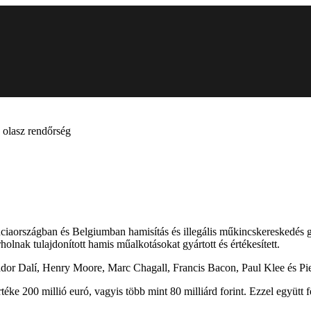
z olasz rendőrség
iaországban és Belgiumban hamisítás és illegális műkincskereskedés gy
nak tulajdonított hamis műalkotásokat gyártott és értékesített.
dor Dalí, Henry Moore, Marc Chagall, Francis Bacon, Paul Klee és Pie
téke 200 millió euró, vagyis több mint 80 milliárd forint. Ezzel együtt f