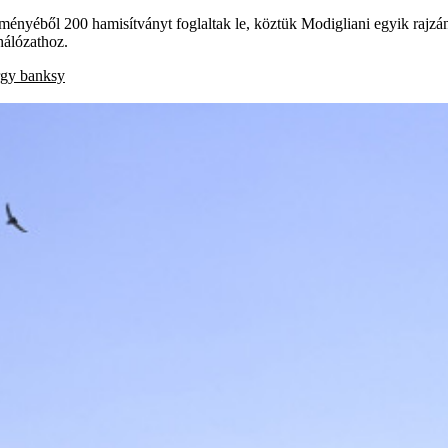
ényéből 200 hamisítványt foglaltak le, köztük Modigliani egyik rajzán
hálózathoz.
rgy
banksy