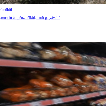
erőműből
st itt áll pénz nélkül, letolt gatyával.”