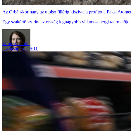
Az Orbán-kormány az utolsó fillérig kiszívta a profitot a Paksi Atom
Egy szakértő szerint az ország legnagyobb villamosenergia-termelője „mo
Windisch Judit
gazdaság
ma 5:11