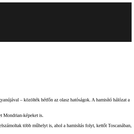
anújával – közölték hétfőn az olasz hatóságok. A hamisító hálózat a
t Mondrian-képeket is.
elszámoltak több műhelyt is, ahol a hamisítás folyt, kettőt Toscanában,