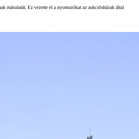
ak másolatát. Ez vezette el a nyomozókat az aukciósházak által