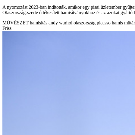
A nyomozást 2023-ban indították, amikor egy pisai üzletember gyűjtem
Olaszország-szerte értékesített hamisítványokhoz és az azokat gyártó 
MŰVÉSZET
hamisítás
andy warhol
olaszország
picasso
hamis műtá
Friss