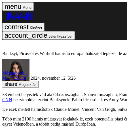
Menü
Kinézet
Jelentkezz be!
Banksyt, Picassót és Warholt hamisító európai hálózatot leplezett le a
Mészáros Juli
MŰVÉSZET
2024. november 12. 5:26
Megosztás
38 embert helyeztek vád alá Olaszországban, Spanyolországban, Franc
CNN
beszámolója szerint Banksynek, Pablo Picassónak és Andy Warhol
De ezek mellett hamisítottak Claude Monet, Vincent Van Gogh, Salva
Több mint 2100 hamis műtárgyat foglaltak le, ezek potenciális piaci ér
egyet Velencében, a többit pedig máshol Európában.