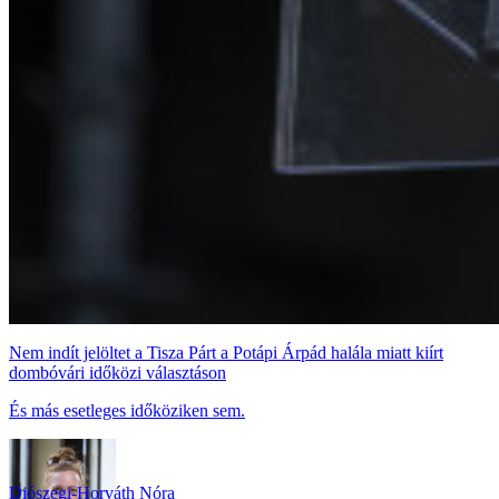
Nem indít jelöltet a Tisza Párt a Potápi Árpád halála miatt kiírt
dombóvári időközi választáson
És más esetleges időköziken sem.
Diószegi-Horváth Nóra