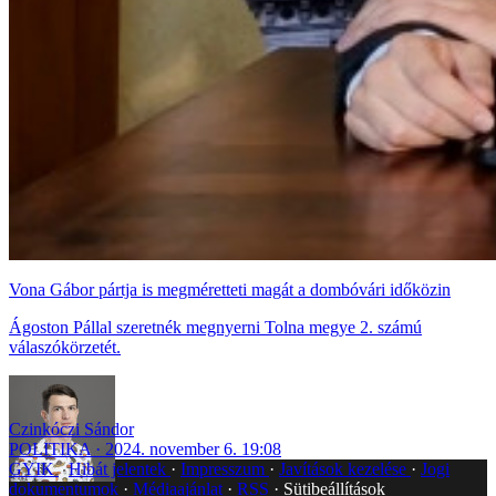
Vona Gábor pártja is megméretteti magát a dombóvári időközin
Ágoston Pállal szeretnék megnyerni Tolna megye 2. számú
válaszókörzetét.
Czinkóczi Sándor
POLITIKA
2024. november 6. 19:08
GYIK
Hibát jelentek
Impresszum
Javítások kezelése
Jogi
dokumentumok
Médiaajánlat
RSS
Sütibeállítások