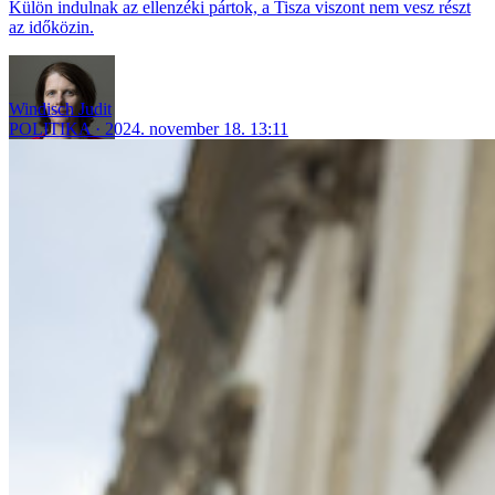
Külön indulnak az ellenzéki pártok, a Tisza viszont nem vesz részt
az időközin.
Windisch Judit
POLITIKA
2024. november 18. 13:11