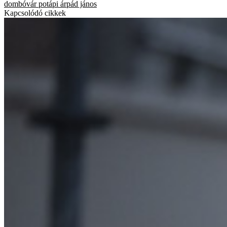
dombóvár
potápi árpád jános
Kapcsolódó cikkek