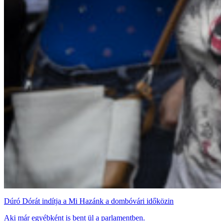
Dúró Dórát indítja a Mi Hazánk a dombóvári időközin
Aki már egyébként is bent ül a parlamentben.