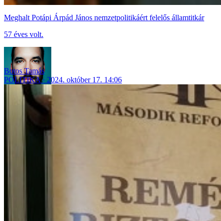
Meghalt Potápi Árpád János nemzetpolitikáért felelős államtitkár
57 éves volt.
Botos Tamás
POLITIKA
2024. október 17. 14:06