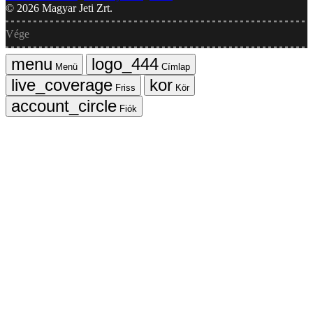
©
2026
Magyar Jeti Zrt.
Vége
Menü
Címlap
Friss
Kör
Fiók