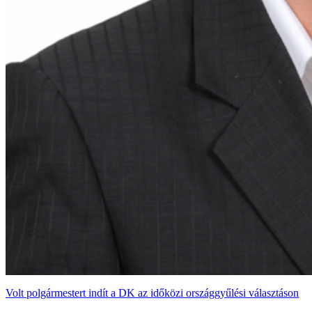
Volt polgármestert indít a DK az időközi országgyűlési választáson