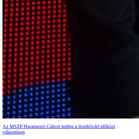
Az MSZP Harangozó Gábort indítja a dombóvári időközi
választáson