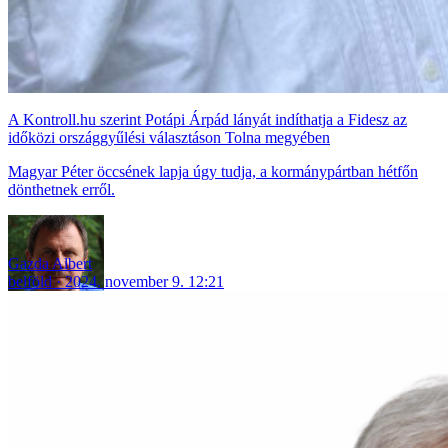
A Kontroll.hu szerint Potápi Árpád lányát indíthatja a Fidesz az
időközi országgyűlési választáson Tolna megyében
Magyar Péter öccsének lapja úgy tudja, a kormánypártban hétfőn
dönthetnek erről.
Gazda Albert
belföld
2024. november 9. 12:21