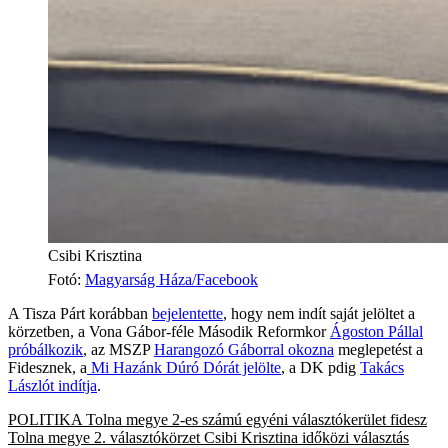
Csibi Krisztina
Fotó
:
Magyarság Háza/Facebook
A Tisza Párt korábban
bejelentette
, hogy nem indít saját jelöltet a
körzetben, a Vona Gábor-féle Második Reformkor
Ágoston Pállal
próbálkozik
, az MSZP
Harangozó Gáborral okozna
meglepetést a
Fidesznek, a
Mi Hazánk Dúró Dórát jelölte
, a DK pdig
Takács
Lászlót indítja
.
POLITIKA
Tolna megye 2-es számú egyéni választókerület
fidesz
Tolna megye 2. választókörzet
Csibi Krisztina
időközi választás