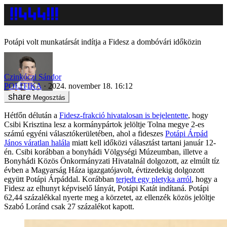
Potápi volt munkatársát indítja a Fidesz a dombóvári időközin
Czinkóczi Sándor
POLITIKA
2024. november 18. 16:12
Megosztás
Hétfőn délután a
Fidesz-frakció hivatalosan is bejelentette
, hogy
Csibi Krisztina lesz a kormánypártok jelöltje Tolna megye 2-es
számú egyéni választókerületében, ahol a fideszes
Potápi Árpád
János váratlan halála
miatt kell időközi választást tartani január 12-
én. Csibi korábban a bonyhádi Völgységi Múzeumban, illetve a
Bonyhádi Közös Önkormányzati Hivatalnál dolgozott, az elmúlt tíz
évben a Magyarság Háza igazgatójavolt, évtizedekig dolgozott
együtt Potápi Árpáddal. Korábban
terjedt egy pletyka arról
, hogy a
Fidesz az elhunyt képviselő lányát, Potápi Katát indítaná. Potápi
62,44 százalékkal nyerte meg a körzetet, az ellenzék közös jelöltje
Szabó Loránd csak 27 százalékot kapott.