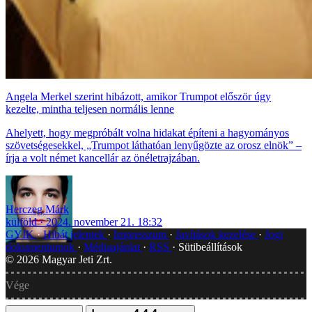
Angela Merkel szerint hibázott, amikor Trumpot először úgy
kezelte, mintha teljesen normális lenne
Ahelyett, hogy megpróbált volna hidakat építeni a hagyományos
szövetségesekkel, „Trumpot láthatóan lenyűgözte az orosz elnök” –
írja a volt német kancellár az önéletrajzában.
Herczeg Márk
külföld
2024. november 21. 18:32
GYIK
Hibát jelentek
Impresszum
Javítások kezelése
Jogi
dokumentumok
Médiaajánlat
RSS
Sütibeállítások
©
2026
Magyar Jeti Zrt.
Vége