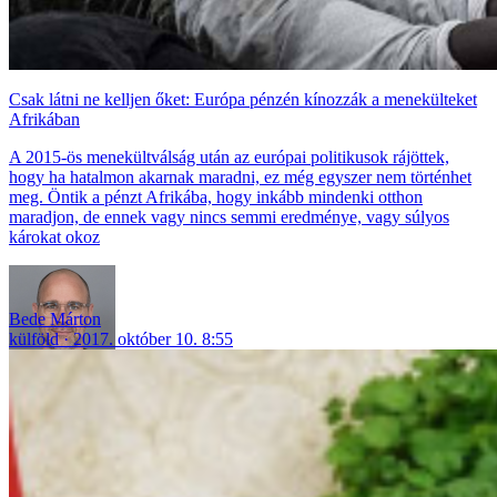
Csak látni ne kelljen őket: Európa pénzén kínozzák a menekülteket
Afrikában
A 2015-ös menekültválság után az európai politikusok rájöttek,
hogy ha hatalmon akarnak maradni, ez még egyszer nem történhet
meg. Öntik a pénzt Afrikába, hogy inkább mindenki otthon
maradjon, de ennek vagy nincs semmi eredménye, vagy súlyos
károkat okoz
Bede Márton
külföld
2017. október 10. 8:55