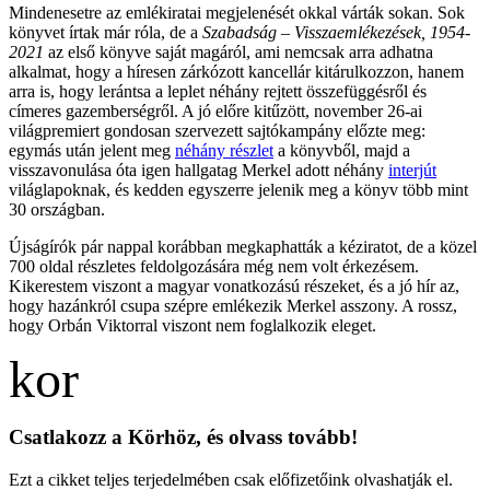
Mindenesetre az emlékiratai megjelenését okkal várták sokan. Sok
könyvet írtak már róla, de a
Szabadság – Visszaemlékezések, 1954-
2021
az első könyve saját magáról, ami nemcsak arra adhatna
alkalmat, hogy a híresen zárkózott kancellár kitárulkozzon, hanem
arra is, hogy lerántsa a leplet néhány rejtett összefüggésről és
címeres gazemberségről. A jó előre kitűzött, november 26-ai
világpremiert gondosan szervezett sajtókampány előzte meg:
egymás után jelent meg
néhány részlet
a könyvből, majd a
visszavonulása óta igen hallgatag Merkel adott néhány
interjút
világlapoknak, és kedden egyszerre jelenik meg a könyv több mint
30 országban.
Újságírók pár nappal korábban megkaphatták a kéziratot, de a közel
700 oldal részletes feldolgozására még nem volt érkezésem.
Kikerestem viszont a magyar vonatkozású részeket, és a jó hír az,
hogy hazánkról csupa szépre emlékezik Merkel asszony. A rossz,
hogy Orbán Viktorral viszont nem foglalkozik eleget.
Csatlakozz a Körhöz, és olvass tovább!
Ezt a cikket teljes terjedelmében csak előfizetőink olvashatják el.