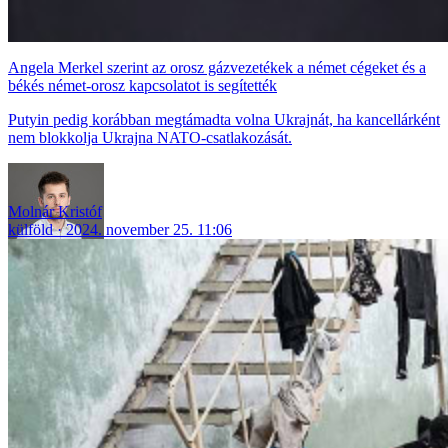
Angela Merkel szerint az orosz gázvezetékek a német cégeket és a
békés német-orosz kapcsolatot is segítették
Putyin pedig korábban megtámadta volna Ukrajnát, ha kancellárként
nem blokkolja Ukrajna NATO-csatlakozását.
Molnár Kristóf
külföld
2024. november 25. 11:06