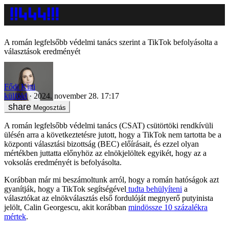
A román legfelsőbb védelmi tanács szerint a TikTok befolyásolta a
választások eredményét
Fődi Kitti
külföld
2024. november 28. 17:17
Megosztás
A román legfelsőbb védelmi tanács (CSAT) csütörtöki rendkívüli
ülésén arra a következtetésre jutott, hogy a TikTok nem tartotta be a
központi választási bizottság (BEC) előírásait, és ezzel olyan
mértékben juttatta előnyhöz az elnökjelöltek egyikét, hogy az a
voksolás eredményét is befolyásolta.
Korábban már mi beszámoltunk arról, hogy a román hatóságok azt
gyanítják, hogy a TikTok segítségével
tudta behülyíteni
a
választókat az elnökválasztás első fordulóját megnyerő putyinista
jelölt, Calin Georgescu, akit korábban
mindössze 10 százalékra
mértek
.