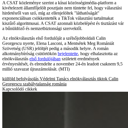
A CSAT közleménye szerint a kínai közösségimédia-platform a
kivételezett államfőjelölt posztjain nem tüntette fel, hogy választási
hirdetésről van szó, míg az ellenjelöltek "láthatóságát"
exponenciálisan csökkentették a TikTok választási tartalmakat
kiszűrő algoritmusai. A CSAT azonnali közbelépést és tisztázást vár
a bűnüldöző és nemzetbiztonsági szervektől.
Az elnökválasztás első fordulóját a szélsőjobboldali Calin
Georgescu nyerte, Elena Lasconi, a Mentsétek Meg Romániát
Szövetség (USR) jelöltjét pedig a második helyre. A román
alkotmánybíróság csütörtökön
bejelentette
, hogy elhalasztotta az
elnökválasztás
első fordulójában
született eredmények
érvényesítését, és elrendelte a november 24-én leadott csaknem 9,5
millió szavazat újraszámolását. (MTI)
külföld
befolyásolás
Védelmi Tanács
elnökválasztás
tiktok
Calin
Georgescu
szabálytalanság
románia
Kapcsolódó cikkek