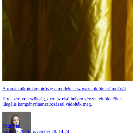
A román alkotmánybíróság elrendelte a szavazatok újraszámolását
Erre azért volt szükség, mert az első helyen végzett elnökjelöltet
illegális kampányfinanszírozással vádolták meg.
Fődi Kitti
külföld
2024. november 28. 14:24