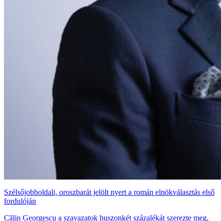
Szélsőjobboldali, oroszbarát jelölt nyert a román elnökválasztás első
fordulóján
Călin Georgescu a szavazatok huszonkét százalékát szerezte meg,