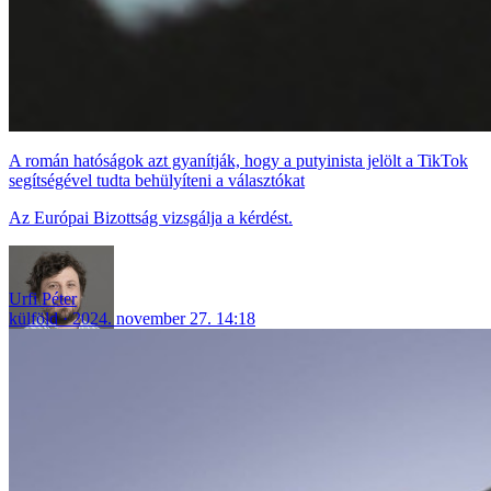
A román hatóságok azt gyanítják, hogy a putyinista jelölt a TikTok
segítségével tudta behülyíteni a választókat
Az Európai Bizottság vizsgálja a kérdést.
Urfi Péter
külföld
2024. november 27. 14:18