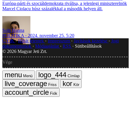
Európa-párti és szociáldemokrata riválisa, a jelenlegi miniszterelnök
Marcel Ciolacu húsz százalékkal a második helyen áll.
Solti Hanna
POLITIKA
2024. november 25. 5:20
GYIK
Hibát jelentek
Impresszum
Javítások kezelése
Jogi
dokumentumok
Médiaajánlat
RSS
Sütibeállítások
©
2026
Magyar Jeti Zrt.
Vége
Menü
Címlap
Friss
Kör
Fiók