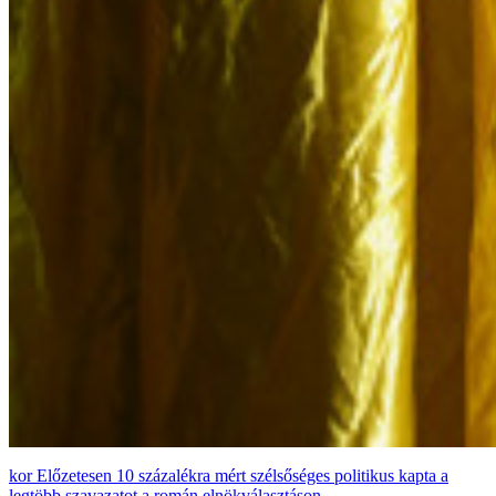
Előzetesen 10 százalékra mért szélsőséges politikus kapta a
legtöbb szavazatot a román elnökválasztáson