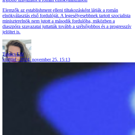
Elemzők az establishment elleni tiltakozásként látják a román
elnökválasztás első fordulóját. A legesélyesebbnek tartott szocialista
miniszterelnök nem jutott a második fordulóba, miközben a
diaszpóra szavazatai juttatták tovább a szélsőjobbos és a progresszív
jelöltet is.
Takács Lili
külföld
2024. november 25. 15:13