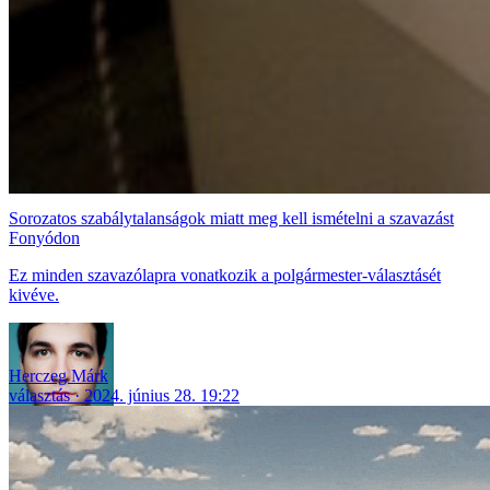
Sorozatos szabálytalanságok miatt meg kell ismételni a szavazást
Fonyódon
Ez minden szavazólapra vonatkozik a polgármester-választásét
kivéve.
Herczeg Márk
választás
2024. június 28. 19:22