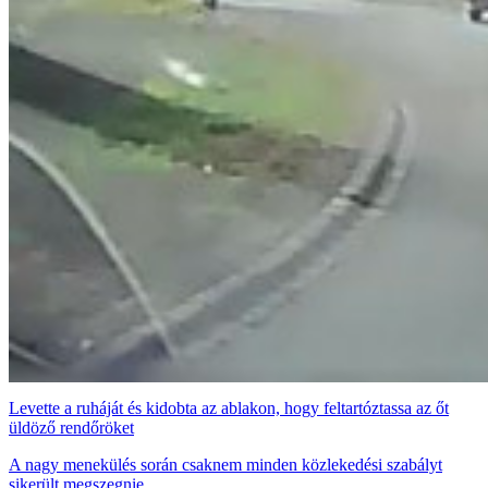
Levette a ruháját és kidobta az ablakon, hogy feltartóztassa az őt
üldöző rendőröket
A nagy menekülés során csaknem minden közlekedési szabályt
sikerült megszegnie.