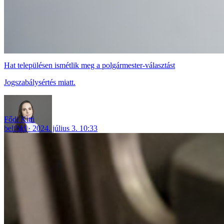
Hat településen ismétlik meg a polgármester-választást
Jogszabálysértés miatt.
Fődi Kitti
belföld
2024. július 3. 10:33