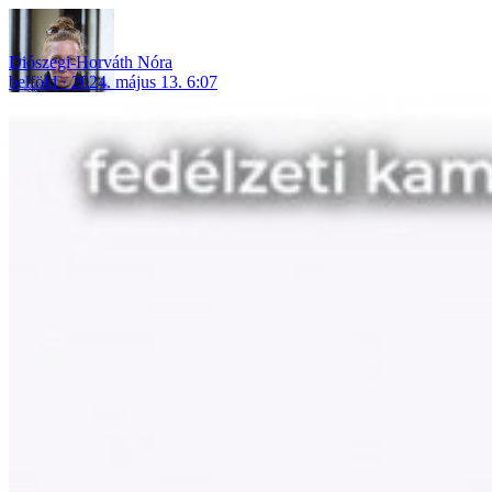
Diószegi-Horváth Nóra
belföld
2024. május 13. 6:07