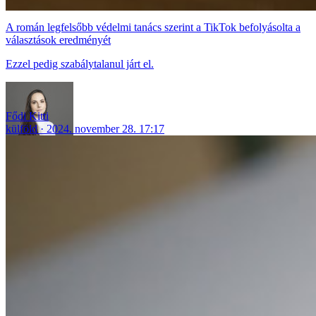
A román legfelsőbb védelmi tanács szerint a TikTok befolyásolta a
választások eredményét
Ezzel pedig szabálytalanul járt el.
Fődi Kitti
külföld
2024. november 28. 17:17