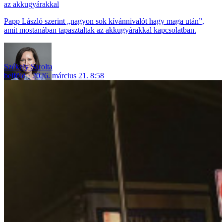
az akkugyárakkal
Papp László szerint „nagyon sok kívánnivalót hagy maga után”,
amit mostanában tapasztaltak az akkugyárakkal kapcsolatban.
Székely Sarolta
belföld
2026. március 21. 8:58