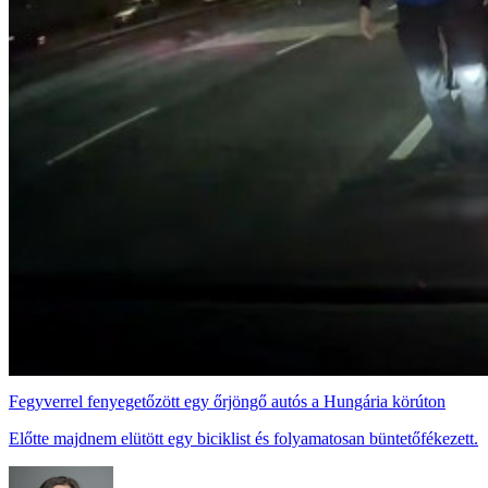
Fegyverrel fenyegetőzött egy őrjöngő autós a Hungária körúton
Előtte majdnem elütött egy biciklist és folyamatosan büntetőfékezett.