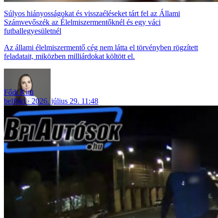
Súlyos hiányosságokat és visszaéléseket tárt fel az Állami
Számvevőszék az Élelmiszermentőknél és egy váci
futballegyesületnél
Az állami élelmiszermentő cég nem látta el törvényben rögzített
feladatait, miközben milliárdokat költött el.
Fődi Kitti
belföld
2026. július 29. 11:48