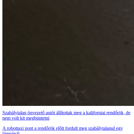
Szabálytalan önvezető autót állítottak meg a kaliforniai rendőrök, de
nem volt kit megbüntetni
A robottaxi pont a rendőrök előtt fordult meg szabálytalanul egy
lámpánál.