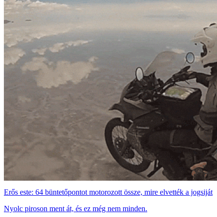
Erős este: 64 büntetőpontot motorozott össze, mire elvették a jogsiját
Nyolc piroson ment át, és ez még nem minden.