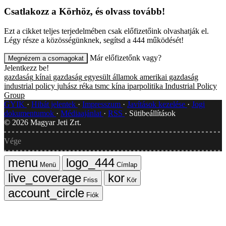
Csatlakozz a Körhöz, és olvass tovább!
Ezt a cikket teljes terjedelmében csak előfizetőink olvashatják el.
Légy része a közösségünknek, segítsd a 444 működését!
Már előfizetőnk vagy?
Megnézem a csomagokat
Jelentkezz be!
gazdaság
kínai gazdaság
egyesült államok
amerikai gazdaság
industrial policy
juhász réka
tsmc
kína
iparpolitika
Industrial Policy
Group
GYIK
Hibát jelentek
Impresszum
Javítások kezelése
Jogi
dokumentumok
Médiaajánlat
RSS
Sütibeállítások
©
2026
Magyar Jeti Zrt.
Vége
Menü
Címlap
Friss
Kör
Fiók