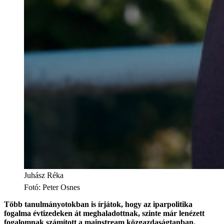
Juhász Réka
Fotó
:
Peter Osnes
Több tanulmányotokban is írjátok, hogy az iparpolitika
fogalma évtizedeken át meghaladottnak, szinte már lenézett
fogalomnak számított a mainstream közgazdaságtanban.