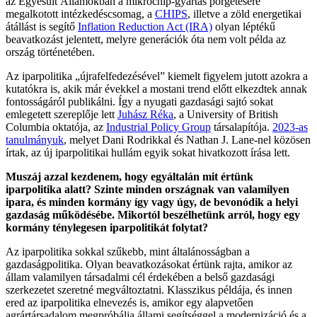
az Egyesült Államokban a mikrochip-gyártás pörgetésére
megalkotott intézkedéscsomag, a
CHIPS
, illetve a zöld energetikai
átállást is segítő
Inflation Reduction Act (IRA)
olyan léptékű
beavatkozást jelentett, melyre generációk óta nem volt példa az
ország történetében.
Az iparpolitika „újrafelfedezésével” kiemelt figyelem jutott azokra a
kutatókra is, akik már évekkel a mostani trend előtt elkezdtek annak
fontosságáról publikálni. Így a nyugati gazdasági sajtó sokat
emlegetett szereplője lett
Juhász Réka
, a University of British
Columbia oktatója, az
Industrial Policy Group
társalapítója.
2023-as
tanulmányuk
, melyet Dani Rodrikkal és Nathan J. Lane-nel közösen
írtak, az új iparpolitikai hullám egyik sokat hivatkozott írása lett.
Muszáj azzal kezdenem, hogy egyáltalán mit értünk
iparpolitika alatt? Szinte minden országnak van valamilyen
ipara, és minden kormány így vagy úgy, de bevonódik a helyi
gazdaság működésébe. Mikortól beszélhetünk arról, hogy egy
kormány ténylegesen iparpolitikát folytat?
Az iparpolitika sokkal szűkebb, mint általánosságban a
gazdaságpolitika. Olyan beavatkozásokat értünk rajta, amikor az
állam valamilyen társadalmi cél érdekében a belső gazdasági
szerkezetet szeretné megváltoztatni. Klasszikus példája, és innen
ered az iparpolitika elnevezés is, amikor egy alapvetően
agrártársadalom megpróbálja állami segítséggel a modernizáció és a