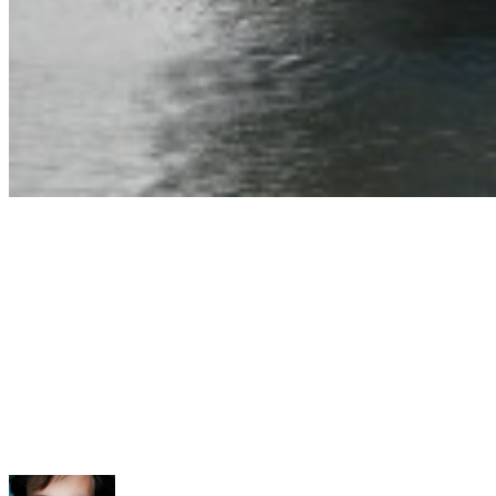
Nemrég tabutéma volt, most a világgazdaságot felforgató
százmilliárd dolláros programok épülnek rá