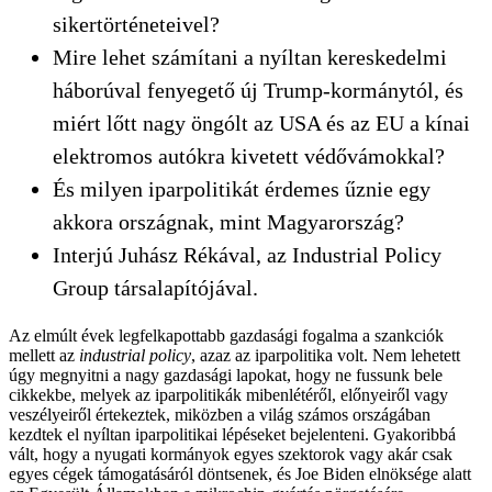
sikertörténeteivel?
Mire lehet számítani a nyíltan kereskedelmi
háborúval fenyegető új Trump-kormánytól, és
miért lőtt nagy öngólt az USA és az EU a kínai
elektromos autókra kivetett védővámokkal?
És milyen iparpolitikát érdemes űznie egy
akkora országnak, mint Magyarország?
Interjú Juhász Rékával, az Industrial Policy
Group társalapítójával.
Az elmúlt évek legfelkapottabb gazdasági fogalma a szankciók
mellett az
industrial policy
, azaz az iparpolitika volt. Nem lehetett
úgy megnyitni a nagy gazdasági lapokat, hogy ne fussunk bele
cikkekbe, melyek az iparpolitikák mibenlétéről, előnyeiről vagy
veszélyeiről értekeztek, miközben a világ számos országában
kezdtek el nyíltan iparpolitikai lépéseket bejelenteni. Gyakoribbá
vált, hogy a nyugati kormányok egyes szektorok vagy akár csak
egyes cégek támogatásáról döntsenek, és Joe Biden elnöksége alatt