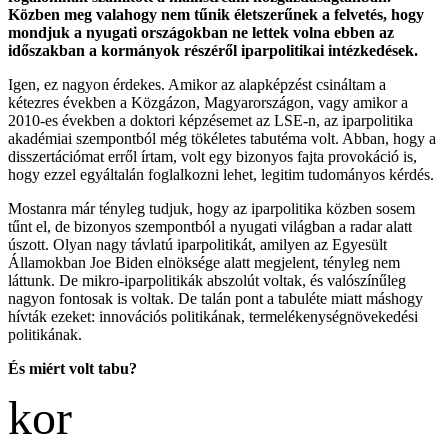
Közben meg valahogy nem tűnik életszerűnek a felvetés, hogy
mondjuk a nyugati országokban ne lettek volna ebben az
időszakban a kormányok részéről iparpolitikai intézkedések.
Igen, ez nagyon érdekes. Amikor az alapképzést csináltam a
kétezres években a Közgázon, Magyarországon, vagy amikor a
2010-es években a doktori képzésemet az LSE-n, az iparpolitika
akadémiai szempontból még tökéletes tabutéma volt. Abban, hogy a
disszertációmat erről írtam, volt egy bizonyos fajta provokáció is,
hogy ezzel egyáltalán foglalkozni lehet, legitim tudományos kérdés.
Mostanra már tényleg tudjuk, hogy az iparpolitika közben sosem
tűnt el, de bizonyos szempontból a nyugati világban a radar alatt
úszott. Olyan nagy távlatú iparpolitikát, amilyen az Egyesült
Államokban Joe Biden elnöksége alatt megjelent, tényleg nem
láttunk. De mikro-iparpolitikák abszolút voltak, és valószínűleg
nagyon fontosak is voltak. De talán pont a tabuléte miatt máshogy
hívták ezeket: innovációs politikának, termelékenységnövekedési
politikának.
És miért volt tabu?