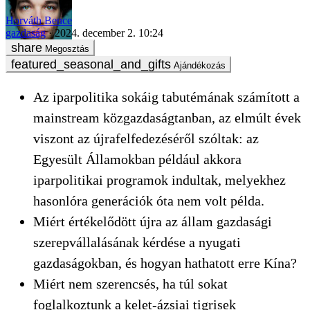
Horváth Bence
gazdaság
2024. december 2. 10:24
Megosztás
Ajándékozás
Az iparpolitika sokáig tabutémának számított a
mainstream közgazdaságtanban, az elmúlt évek
viszont az újrafelfedezéséről szóltak: az
Egyesült Államokban például akkora
iparpolitikai programok indultak, melyekhez
hasonlóra generációk óta nem volt példa.
Miért értékelődött újra az állam gazdasági
szerepvállalásának kérdése a nyugati
gazdaságokban, és hogyan hathatott erre Kína?
Miért nem szerencsés, ha túl sokat
foglalkoztunk a kelet-ázsiai tigrisek