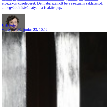
erőszakos közeledését. De hiába számolt be a szexuális zaklatásról,
a megvádolt István atya ma is aktív pap.
Urfi Péter
vallás
2020. június 23. 10:52