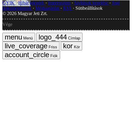
GYIK
Hibát jelentek
Impresszum
Javítások kezelése
Jogi
dokumentumok
Médiaajánlat
RSS
Sütibeállítások
©
2026
Magyar Jeti Zrt.
Vége
Menü
Címlap
Friss
Kör
Fiók