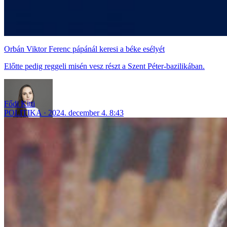
Orbán Viktor Ferenc pápánál keresi a béke esélyét
Előtte pedig reggeli misén vesz részt a Szent Péter-bazilikában.
Fődi Kitti
POLITIKA
2024. december 4. 8:43