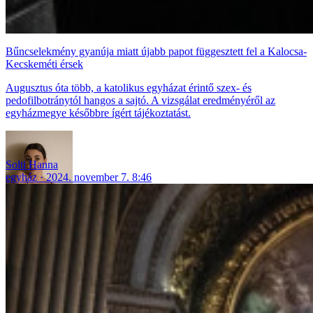
Bűncselekmény gyanúja miatt újabb papot függesztett fel a Kalocsa-
Kecskeméti érsek
Augusztus óta több, a katolikus egyházat érintő szex- és
pedofilbotránytól hangos a sajtó. A vizsgálat eredményéről az
egyházmegye későbbre ígért tájékoztatást.
Solti Hanna
egyház
2024. november 7. 8:46