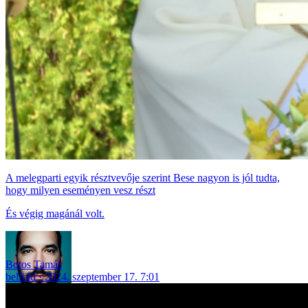
A melegparti egyik résztvevője szerint Bese nagyon is jól tudta,
hogy milyen eseményen vesz részt
És végig magánál volt.
Botos Tamás
belföld
2024. szeptember 17. 7:01