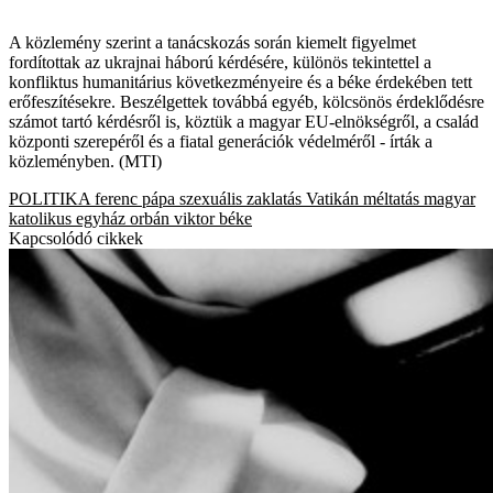
A közlemény szerint a tanácskozás során kiemelt figyelmet
fordítottak az ukrajnai háború kérdésére, különös tekintettel a
konfliktus humanitárius következményeire és a béke érdekében tett
erőfeszítésekre. Beszélgettek továbbá egyéb, kölcsönös érdeklődésre
számot tartó kérdésről is, köztük a magyar EU-elnökségről, a család
központi szerepéről és a fiatal generációk védelméről - írták a
közleményben. (MTI)
POLITIKA
ferenc pápa
szexuális zaklatás
Vatikán
méltatás
magyar
katolikus egyház
orbán viktor
béke
Kapcsolódó cikkek