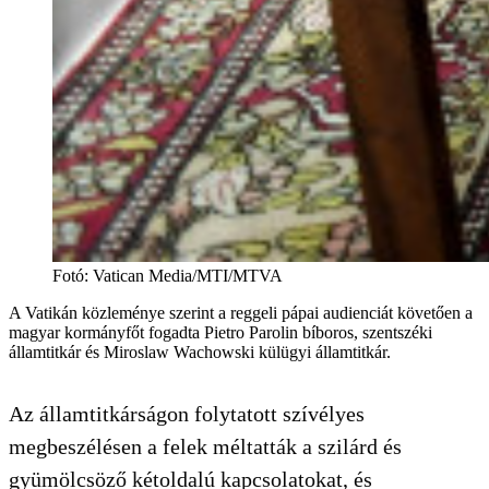
Fotó
:
Vatican Media/MTI/MTVA
A Vatikán közleménye szerint a reggeli pápai audienciát követően a
magyar kormányfőt fogadta Pietro Parolin bíboros, szentszéki
államtitkár és Miroslaw Wachowski külügyi államtitkár.
Az államtitkárságon folytatott szívélyes
megbeszélésen a felek méltatták a szilárd és
gyümölcsöző kétoldalú kapcsolatokat, és