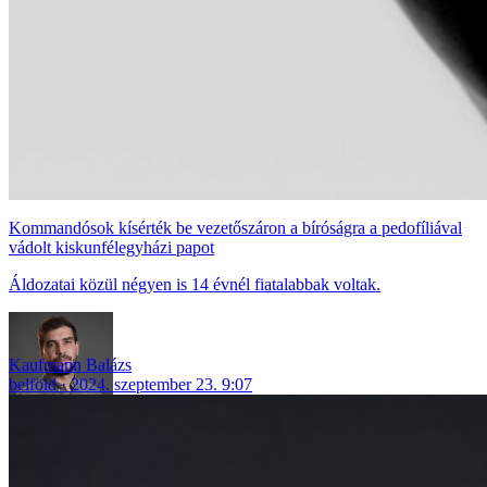
Kommandósok kísérték be vezetőszáron a bíróságra a pedofíliával
vádolt kiskunfélegyházi papot
Áldozatai közül négyen is 14 évnél fiatalabbak voltak.
Kaufmann Balázs
belföld
2024. szeptember 23. 9:07