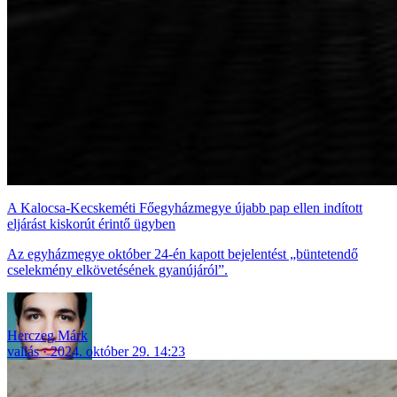
A Kalocsa-Kecskeméti Főegyházmegye újabb pap ellen indított
eljárást kiskorút érintő ügyben
Az egyházmegye október 24-én kapott bejelentést „büntetendő
cselekmény elkövetésének gyanújáról”.
Herczeg Márk
vallás
2024. október 29. 14:23