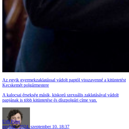
Az egyik gyermekzaklatással vádolt paptól visszavenné a kitüntetést
Kecskemét polgármestere
A kalocsai érsekség másik, kiskorú szexuális zaklatásával vádolt
papjának is több kitüntetése és díszpolgári címe van.
Urfi Péter
egyház
2024. szeptember 10. 18:37