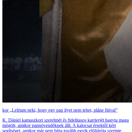
„Leírtam neki, hogy egy pap ilyet nem tehet, pláne fiúval”
K. Dániel kamaszkori szerelmét és fidelitasos karrierjét hagyta maga
mögött, amikor papnövendéknek állt. A kalocsai érsektől kért
segítséget, amikor már nem bírta tovább egyik elöljárója szerinte