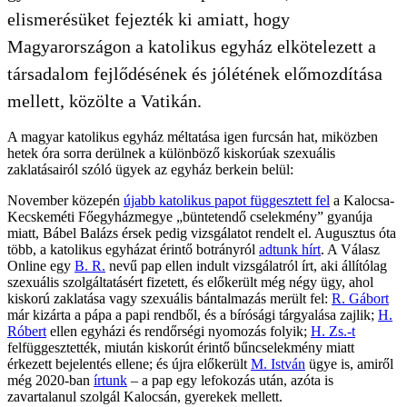
elismerésüket fejezték ki amiatt, hogy
Magyarországon a katolikus egyház elkötelezett a
társadalom fejlődésének és jólétének előmozdítása
mellett, közölte a Vatikán.
A magyar katolikus egyház méltatása igen furcsán hat, miközben
hetek óra sorra derülnek a különböző kiskorúak szexuális
zaklatásairól szóló ügyek az egyház berkein belül:
November közepén
újabb katolikus papot függesztett fel
a Kalocsa-
Kecskeméti Főegyházmegye „büntetendő cselekmény” gyanúja
miatt, Bábel Balázs érsek pedig vizsgálatot rendelt el. Augusztus óta
több, a katolikus egyházat érintő botrányról
adtunk hírt
. A Válasz
Online egy
B. R.
nevű pap ellen indult vizsgálatról írt, aki állítólag
szexuális szolgáltatásért fizetett, és előkerült még négy ügy, ahol
kiskorú zaklatása vagy szexuális bántalmazás merült fel:
R. Gábort
már kizárta a pápa a papi rendből, és a bírósági tárgyalása zajlik;
H.
Róbert
ellen egyházi és rendőrségi nyomozás folyik;
H. Zs.-t
felfüggesztették, miután kiskorút érintő bűncselekmény miatt
érkezett bejelentés ellene; és újra előkerült
M. István
ügye is, amiről
még 2020-ban
írtunk
– a pap egy lefokozás után, azóta is
zavartalanul szolgál Kalocsán, gyerekek mellett.