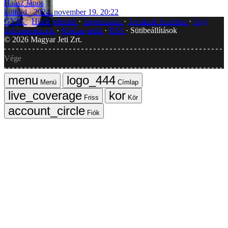
Haász János
külföld
2024. november 19. 20:22
GYIK
Hibát jelentek
Impresszum
Javítások kezelése
Jogi
dokumentumok
Médiaajánlat
RSS
Sütibeállítások
©
2026
Magyar Jeti Zrt.
Vége
Menü
Címlap
Friss
Kör
Fiók