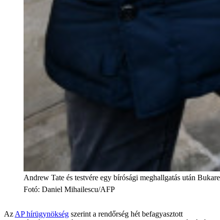
Andrew Tate és testvére egy bírósági meghallgatás után Bukar
Fotó
:
Daniel Mihailescu/AFP
Az
AP hírügynökség
szerint a rendőrség hét befagyasztott