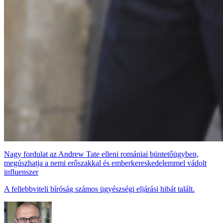
Nagy fordulat az Andrew Tate elleni romániai büntetőügyben,
megúszhatja a nemi erőszakkal és emberkereskedelemmel vádolt
influenszer
A fellebbviteli bíróság számos ügyészségi eljárási hibát talált.