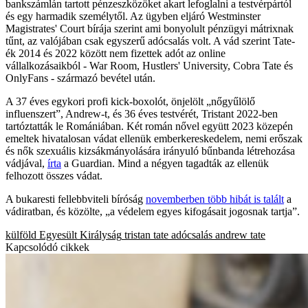
bankszámlán tartott pénzeszközöket akart lefoglalni a testvérpártól
és egy harmadik személytől. Az ügyben eljáró Westminster
Magistrates' Court bírája szerint ami bonyolult pénzügyi mátrixnak
tűnt, az valójában csak egyszerű adócsalás volt. A vád szerint Tate-
ék 2014 és 2022 között nem fizettek adót az online
vállalkozásaikból - War Room, Hustlers' University, Cobra Tate és
OnlyFans - származó bevétel után.
A 37 éves egykori profi kick-boxolót, önjelölt „nőgyűlölő
influenszert”, Andrew-t, és 36 éves testvérét, Tristant 2022-ben
tartóztatták le Romániában. Két román nővel együtt 2023 közepén
emeltek hivatalosan vádat ellenük emberkereskedelem, nemi erőszak
és nők szexuális kizsákmányolására irányuló bűnbanda létrehozása
vádjával,
írta
a Guardian. Mind a négyen tagadták az ellenük
felhozott összes vádat.
A bukaresti fellebbviteli bíróság
novemberben több hibát is talált
a
vádiratban, és közölte, „a védelem egyes kifogásait jogosnak tartja”.
külföld
Egyesült Királyság
tristan tate
adócsalás
andrew tate
Kapcsolódó cikkek