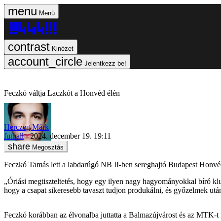
Menü
Kinézet
Jelentkezz be!
Feczkó váltja Laczkót a Honvéd élén
Herczeg Márk
futball
2024. december 19. 19:11
Megosztás
Feczkó Tamás lett a labdarúgó NB II-ben sereghajtó Budapest Honvéd F
„Óriási megtiszteltetés, hogy egy ilyen nagy hagyományokkal bíró klu
hogy a csapat sikeresebb tavaszt tudjon produkálni, és győzelmek ut
Feczkó korábban az élvonalba juttatta a Balmazújvárost és az MTK-t 