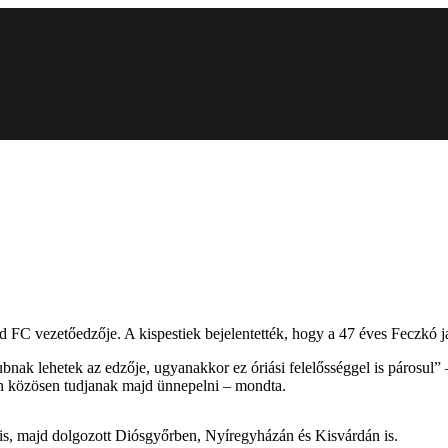
C vezetőedzője. A kispestiek bejelentették, hogy a 47 éves Feczkó januá
bnak lehetek az edzője, ugyanakkor ez óriási felelősséggel is párosul”
án közösen tudjanak majd ünnepelni – mondta.
is, majd dolgozott Diósgyőrben, Nyíregyházán és Kisvárdán is.