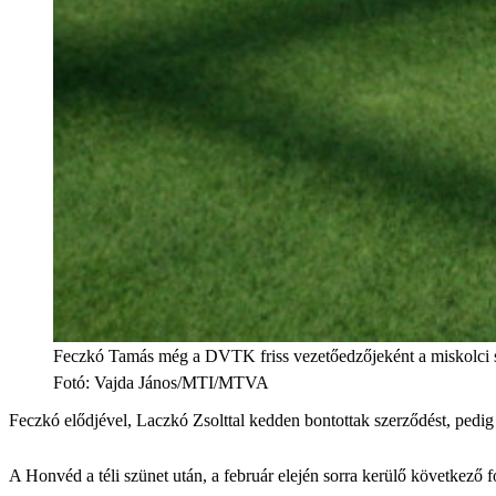
Feczkó Tamás még a DVTK friss vezetőedzőjeként a miskolci 
Fotó
:
Vajda János/MTI/MTVA
Feczkó elődjével, Laczkó Zsolttal kedden bontottak szerződést, pedig a
A Honvéd a téli szünet után, a február elején sorra kerülő következő