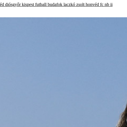
éd
diósgyőr
kispest
futball
budafok
laczkó zsolt
honvéd fc
nb ii