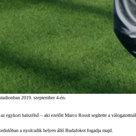
stadionban 2019. szeptember 4-én.
z egykori balszélső – aki ezelőtt Marco Rossit segítette a válogatottná
 fordulóban a nyolcadik helyen álló Budafokot fogadja majd.