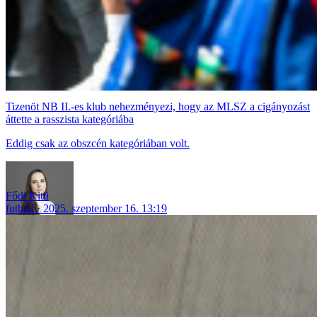
Tizenöt NB II.-es klub nehezményezi, hogy az MLSZ a cigányozást
áttette a rasszista kategóriába
Eddig csak az obszcén kategóriában volt.
Fődi Kitti
futball
2025. szeptember 16. 13:19