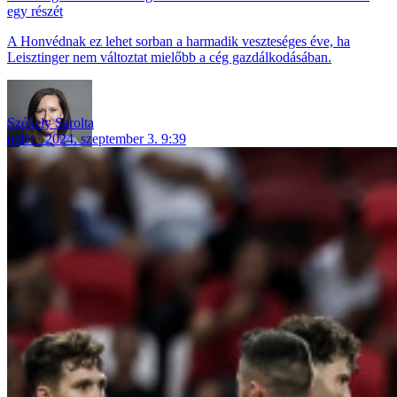
egy részét
A Honvédnak ez lehet sorban a harmadik veszteséges éve, ha
Leisztinger nem változtat mielőbb a cég gazdálkodásában.
Székely Sarolta
üzlet
2024. szeptember 3. 9:39