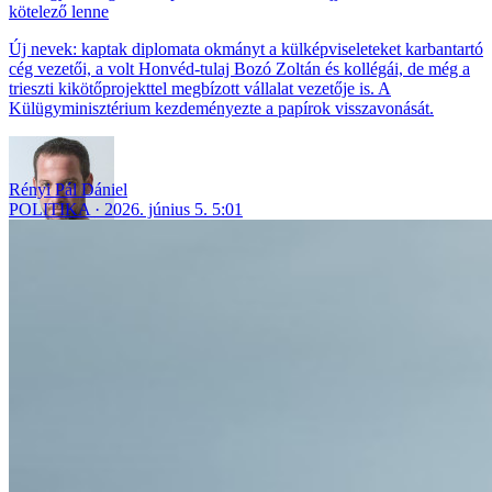
kötelező lenne
Új nevek: kaptak diplomata okmányt a külképviseleteket karbantartó
cég vezetői, a volt Honvéd-tulaj Bozó Zoltán és kollégái, de még a
trieszti kikötőprojekttel megbízott vállalat vezetője is. A
Külügyminisztérium kezdeményezte a papírok visszavonását.
Rényi Pál Dániel
POLITIKA
2026. június 5. 5:01