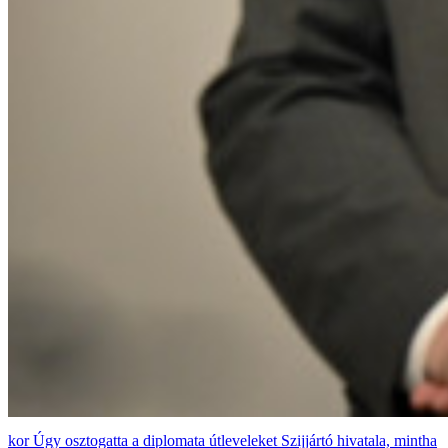
Úgy osztogatta a diplomata útleveleket Szijjártó hivatala, mintha