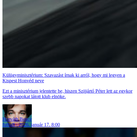
Külügyminisztérium: Szavazást írnak ki arról, hogy mi legyen a
Kispest Honvéd neve
Ezt a minisztérium jelentette be, hiszen Szijjártó Péter lett az egykor
szebb napokat látott klub elnöke.
Horváth Bence
futball
2026. január 17. 8:00