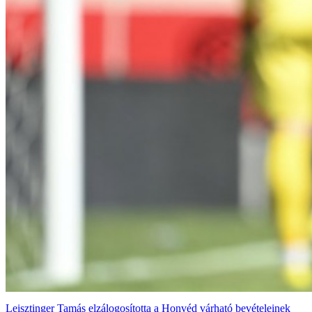
Leisztinger Tamás elzálogosította a Honvéd várható bevételeinek