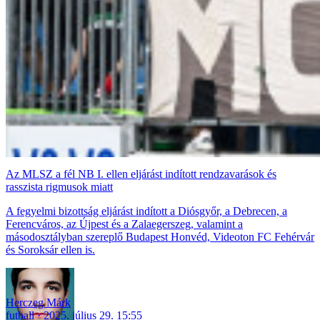
Az MLSZ a fél NB I. ellen eljárást indított rendzavarások és
rasszista rigmusok miatt
A fegyelmi bizottság eljárást indított a Diósgyőr, a Debrecen, a
Ferencváros, az Újpest és a Zalaegerszeg, valamint a
másodosztályban szereplő Budapest Honvéd, Videoton FC Fehérvár
és Soroksár ellen is.
Herczeg Márk
futball
2025. július 29. 15:55