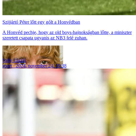
Szijjártó Péter lőtt egy gólt a Honvédban
A Honvéd pechje, hogy az old boys-bajnokságban lőtte, a miniszter
szeretett csapata ugyanis az NB3 felé zuhan.
Szily László
sport
2024. november 24. 19:38