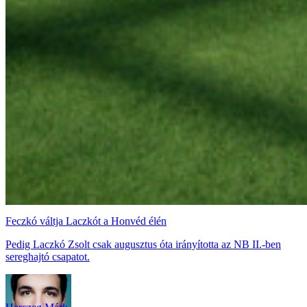
Feczkó váltja Laczkót a Honvéd élén
Pedig Laczkó Zsolt csak augusztus óta irányította az NB II.-ben
sereghajtó csapatot.