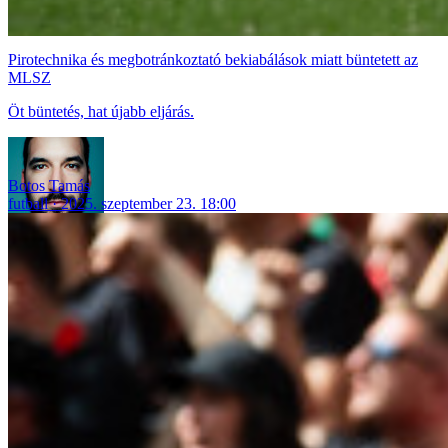
Pirotechnika és megbotránkoztató bekiabálások miatt büntetett az
MLSZ
Öt büntetés, hat újabb eljárás.
Botos Tamás
futball
2025. szeptember 23. 18:00