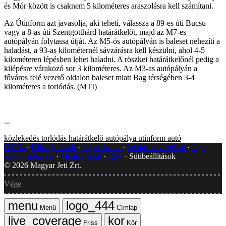
és Mór között is csaknem 5 kilométeres araszolásra kell számítani.
Az Útinform azt javasolja, aki teheti, válassza a 89-es úti Bucsu
vagy a 8-as úti Szentgotthárd határátkelőt, majd az M7-es
autópályán folytassa útját. Az M5-ös autópályán is baleset nehezíti a
haladást, a 93-as kilométernél sávzárásra kell készülni, ahol 4-5
kilométeren lépésben lehet haladni. A röszkei határátkelőnél pedig a
kilépésre várakozó sor 3 kilométeres. Az M3-as autópályán a
főváros felé vezető oldalon baleset miatt Bag térségében 3-4
kilométeres a torlódás. (MTI)
...
közlekedés
torlódás
határátkelő
autópálya
utinform
autó
GYIK
Hibát jelentek
Impresszum
Javítások kezelése
Jogi
dokumentumok
Médiaajánlat
RSS
Sütibeállítások
©
2026
Magyar Jeti Zrt.
Vége
Menü
Címlap
Friss
Kör