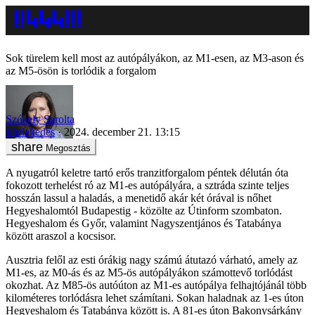
Sok türelem kell most az autópályákon, az M1-esen, az M3-ason és
az M5-ösön is torlódik a forgalom
Székely Sarolta
közlekedés
2024. december 21. 13:15
Megosztás
A nyugatról keletre tartó erős tranzitforgalom péntek délután óta
fokozott terhelést ró az M1-es autópályára, a sztráda szinte teljes
hosszán lassul a haladás, a menetidő akár két órával is nőhet
Hegyeshalomtól Budapestig - közölte az Útinform szombaton.
Hegyeshalom és Győr, valamint Nagyszentjános és Tatabánya
között araszol a kocsisor.
Ausztria felől az esti órákig nagy számú átutazó várható, amely az
M1-es, az M0-ás és az M5-ös autópályákon számottevő torlódást
okozhat. Az M85-ös autóúton az M1-es autópálya felhajtójánál több
kilométeres torlódásra lehet számítani. Sokan haladnak az 1-es úton
Hegyeshalom és Tatabánya között is. A 81-es úton Bakonysárkány