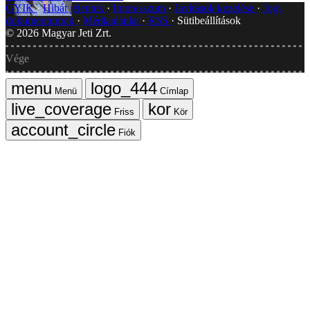
GYIK
Hibát jelentek
Impresszum
Javítások kezelése
Jogi
dokumentumok
Médiaajánlat
RSS
Sütibeállítások
©
2026
Magyar Jeti Zrt.
Vége
Menü
Címlap
Friss
Kör
Fiók