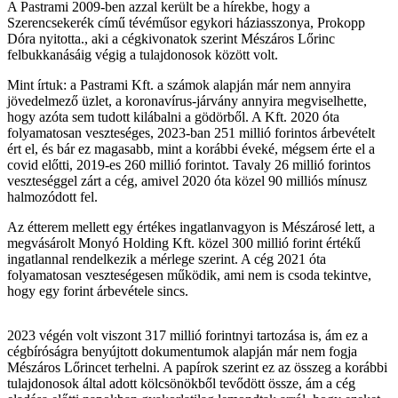
A Pastrami 2009-ben azzal került be a hírekbe, hogy a
Szerencsekerék című tévéműsor egykori háziasszonya, Prokopp
Dóra nyitotta., aki a cégkivonatok szerint Mészáros Lőrinc
felbukkanásáig végig a tulajdonosok között volt.
Mint írtuk: a Pastrami Kft. a számok alapján már nem annyira
jövedelmező üzlet, a koronavírus-járvány annyira megviselhette,
hogy azóta sem tudott kilábalni a gödörből. A Kft. 2020 óta
folyamatosan veszteséges, 2023-ban 251 millió forintos árbevételt
ért el, és bár ez magasabb, mint a korábbi éveké, mégsem érte el a
covid előtti, 2019-es 260 millió forintot. Tavaly 26 millió forintos
veszteséggel zárt a cég, amivel 2020 óta közel 90 milliós mínusz
halmozódott fel.
Az étterem mellett egy értékes ingatlanvagyon is Mészárosé lett, a
megvásárolt Monyó Holding Kft. közel 300 millió forint értékű
ingatlannal rendelkezik a mérlege szerint. A cég 2021 óta
folyamatosan veszteségesen működik, ami nem is csoda tekintve,
hogy egy forint árbevétele sincs.
2023 végén volt viszont 317 millió forintnyi tartozása is, ám ez a
cégbíróságra benyújtott dokumentumok alapján már nem fogja
Mészáros Lőrincet terhelni. A papírok szerint ez az összeg a korábbi
tulajdonosok által adott kölcsönökből tevődött össze, ám a cég