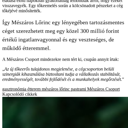
eladása előtti napokban gyakorlatilag lemondtak arról, hogy ezeket
visszavegyék. Egy tőkeemelés során a kölcsönadott pénzeket a cég
tőkéjévé minősítették.
Így Mészáros Lőrinc egy lényegében tartozásmentes
céget szerezhetett meg egy közel 300 millió forint
értékű ingatlanvagyonnal és egy veszteséges, de
működő étteremmel.
A Mészáros Csoport mindezekre nem tért ki, csupán annyit írtak:
„
Az új tőkeerős tulajdonos megjelenése, a cégcsoporton belüli
szinergiák kihasználása biztosítani tudja a vállalkozás stabilitását,
eredményességét, további fejlődését és a munkahelyek megőrzését.
”
gasztronómia
étterem
mészáros lőrinc
pastrami
Mészáros Csoport
Kapcsolódó cikkek