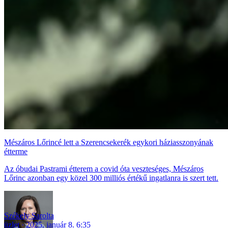
Mészáros Lőrincé lett a Szerencsekerék egykori háziasszonyának
étterme
Az óbudai Pastrami étterem a covid óta veszteséges, Mészáros
Lőrinc azonban egy közel 300 milliós értékű ingatlanra is szert tett.
Székely Sarolta
üzlet
2025. január 8. 6:35