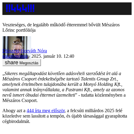
Veszteséges, de legalább működő étteremmel bővült Mészáros
Lőrinc portfóliója
Diószegi-Horváth Nóra
gasztronómia
2025. január 10. 12:40
Megosztás
„
Sikeres megállapodást követően adásvételi szerződést írt alá a
Mészáros Csoport érdekeltségébe tartozó Talentis Group Zrt.,
amelynek értelmében tulajdonába került a Monyó Holding Kft.,
valamint annak leányvállalata, a Pastrami Kft., amely az azonos
nevű ismert óbudai éttermet üzemelteti
” - tudatta közleményben a
Mészáros Csoport.
Ahogy azt a
444 írta meg először
, a felcsúti milliárdos 2025 felé
közeledve sem lassított a tempón, és újabb társasággal gyarapította
cégbirodalmát.