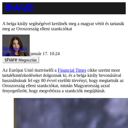
A belga király segítségével kerülnék meg a magyar vétót és tartanák
meg az Oroszország elleni szankciókat
Mészáros Juli
külföld
2025. január 17. 10:24
Megosztás
Az Európai Unió tisztviselői a
Financial Times
cikke szerint most
tartalékintézkedéseket dolgoznak ki, és a belga király bevonásával
használnának fel egy 80 évvel ezelőtti törvényt, hogy megtartsák az
Oroszország elleni szankciókat, miután Magyarország azzal
fenyegetőzött, hogy megvétózza a szankciók megújítását.