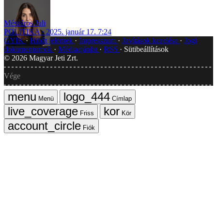
Mészáros Juli
POLITIKA
2025. január 17. 7:24
GYIK
Hibát jelentek
Impresszum
Javítások kezelése
Jogi
dokumentumok
Médiaajánlat
RSS
Sütibeállítások
©
2026
Magyar Jeti Zrt.
Vége
Menü
Címlap
Friss
Kör
Fiók