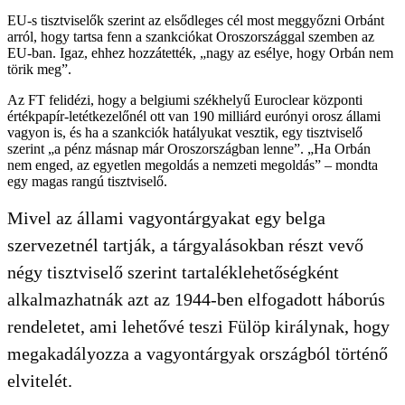
EU-s tisztviselők szerint az elsődleges cél most meggyőzni Orbánt
arról, hogy tartsa fenn a szankciókat Oroszországgal szemben az
EU-ban. Igaz, ehhez hozzátették, „nagy az esélye, hogy Orbán nem
törik meg”.
Az FT felidézi, hogy a belgiumi székhelyű Euroclear központi
értékpapír-letétkezelőnél ott van 190 milliárd eurónyi orosz állami
vagyon is, és ha a szankciók hatályukat vesztik, egy tisztviselő
szerint „a pénz másnap már Oroszországban lenne”. „Ha Orbán
nem enged, az egyetlen megoldás a nemzeti megoldás” – mondta
egy magas rangú tisztviselő.
Mivel az állami vagyontárgyakat egy belga
szervezetnél tartják, a tárgyalásokban részt vevő
négy tisztviselő szerint tartaléklehetőségként
alkalmazhatnák azt az 1944-ben elfogadott háborús
rendeletet, ami lehetővé teszi Fülöp királynak, hogy
megakadályozza a vagyontárgyak országból történő
elvitelét.