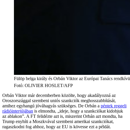
Fülöp belga király és Orbán Viktor az Európai Tanács rendkívüli
Fotó
:
OLIVIER HOSLET/AFP
Orbán Viktor már decemberben közölte, hogy akadályozná az
Oroszországgal szembeni uniós szankciók meghosszabbítását,
amihez egyhangú jóváhagyás szükséges. De Orbán a
péntek reggeli
rádióinterjújában
is elmondta, „ideje, hogy a szankciókat kidobjuk
az ablakon”. A FT felidézte azt is, miszerint Orbán azt mondta, ha
Trump enyhíti a Moszkvával szembeni amerikai szankciókat,
ragaszkodni fog ahhoz, hogy az EU is kövesse ezt a példát.