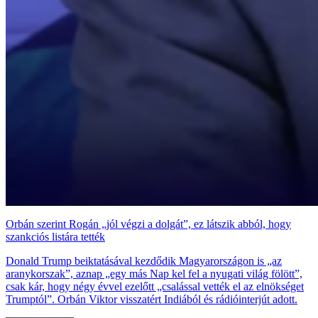
Orbán szerint Rogán „jól végzi a dolgát”, ez látszik abból, hogy
szankciós listára tették
Donald Trump beiktatásával kezdődik Magyarországon is „az
aranykorszak”, aznap „egy más Nap kel fel a nyugati világ fölött”,
csak kár, hogy négy évvel ezelőtt „csalással vették el az elnökséget
Trumptól”. Orbán Viktor visszatért Indiából és rádióinterjút adott.