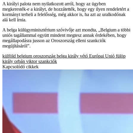
A királyi palota nem nyilatkozott arról, hogy az ügyben
megkeresték-e a királyt, de hozzátették, hogy egy ilyen rendeletért a
kormányt terheli a felelősség, még akkor is, ha azt az uralkodónak
alá kell írnia.
A belga külügyminisztérium szóvivője azt mondta, „Belgium a többi
uniós tagállammal együtt mindent megtesz annak érdekében, hogy
megállapodásra jusson az Oroszország elleni szankciók
megújításáról”.
külföld
belgium
oroszország
belga király
vétó
Európai Unió
fülöp
király
orbán viktor
szankciók
Kapcsolódó cikkek