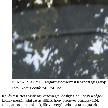
Pu Kuj-jün, a BYD Szolgáltatásbeszerzési Központ igazgatója bem
Fotó
:
Kocsis Zoltán/MTI/MTVA
Kevés részletet hoztak nyilvánosságra, de úgy tudni, hogy a cégek
készek megtámadni azt az állítást, hogy bizonyos pénzeszközök
támogatásnak minősülnek, illetve megtámadnák a támogatások