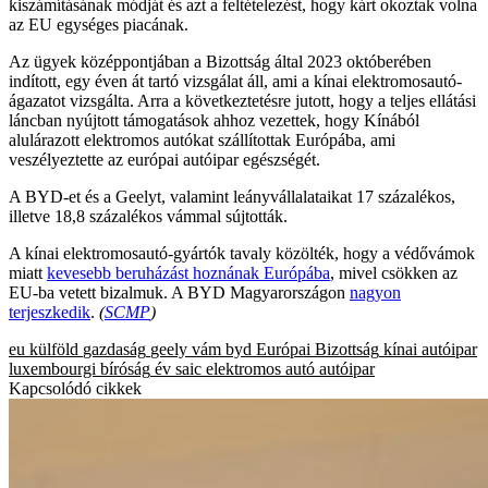
kiszámításának módját és azt a feltételezést, hogy kárt okoztak volna
az EU egységes piacának.
Az ügyek középpontjában a Bizottság által 2023 októberében
indított, egy éven át tartó vizsgálat áll, ami a kínai elektromosautó-
ágazatot vizsgálta. Arra a következtetésre jutott, hogy a teljes ellátási
láncban nyújtott támogatások ahhoz vezettek, hogy Kínából
alulárazott elektromos autókat szállítottak Európába, ami
veszélyeztette az európai autóipar egészségét.
A BYD-et és a Geelyt, valamint leányvállalataikat 17 százalékos,
illetve 18,8 százalékos vámmal sújtották.
A kínai elektromosautó-gyártók tavaly közölték, hogy a védővámok
miatt
kevesebb beruházást hoznának Európába
, mivel csökken az
EU-ba vetett bizalmuk. A BYD Magyarországon
nagyon
terjeszkedik
.
(
SCMP
)
eu
külföld
gazdaság
geely
vám
byd
Európai Bizottság
kínai autóipar
luxembourgi bíróság
év
saic
elektromos autó
autóipar
Kapcsolódó cikkek