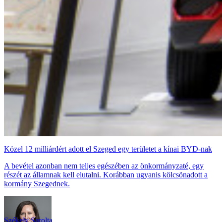
Közel 12 milliárdért adott el Szeged egy területet a kínai BYD-nak
A bevétel azonban nem teljes egészében az önkormányzaté, egy
részét az államnak kell elutalni. Korábban ugyanis kölcsönadott a
kormány Szegednek.
Székely Sarolta