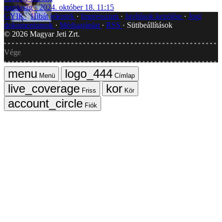
gazdaság
2024. október 18. 11:15
GYIK
Hibát jelentek
Impresszum
Javítások kezelése
Jogi
dokumentumok
Médiaajánlat
RSS
Sütibeállítások
©
2026
Magyar Jeti Zrt.
Vége
Menü
Címlap
Friss
Kör
Fiók