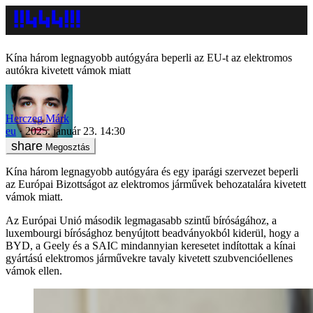
Kína három legnagyobb autógyára beperli az EU-t az elektromos
autókra kivetett vámok miatt
Herczeg Márk
eu
2025. január 23. 14:30
Megosztás
Kína három legnagyobb autógyára és egy iparági szervezet beperli
az Európai Bizottságot az elektromos járművek behozatalára kivetett
vámok miatt.
Az Európai Unió második legmagasabb szintű bíróságához, a
luxembourgi bírósághoz benyújtott beadványokból kiderül, hogy a
BYD, a Geely és a SAIC mindannyian keresetet indítottak a kínai
gyártású elektromos járművekre tavaly kivetett szubvencióellenes
vámok ellen.