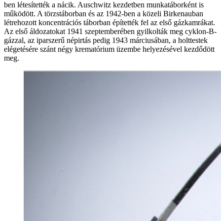
ben létesítették a nácik. Auschwitz kezdetben munkatáborként is
működött. A törzstáborban és az 1942-ben a közeli Birkenauban
létrehozott koncentrációs táborban építették fel az első gázkamrákat.
Az első áldozatokat 1941 szeptemberében gyilkolták meg cyklon-B-
gázzal, az iparszerű népirtás pedig 1943 márciusában, a holttestek
elégetésére szánt négy krematórium üzembe helyezésével kezdődött
meg.