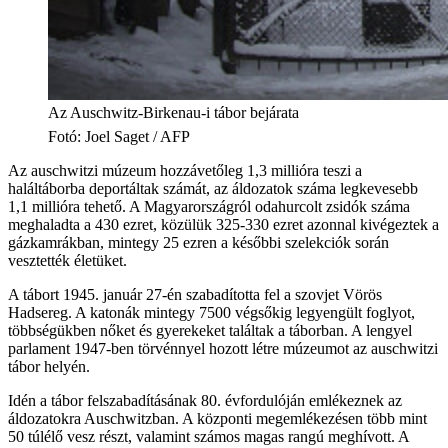
Az Auschwitz-Birkenau-i tábor bejárata
Fotó
:
Joel Saget / AFP
Az auschwitzi múzeum hozzávetőleg 1,3 millióra teszi a
haláltáborba deportáltak számát, az áldozatok száma legkevesebb
1,1 millióra tehető. A Magyarországról odahurcolt zsidók száma
meghaladta a 430 ezret, közülük 325-330 ezret azonnal kivégeztek a
gázkamrákban, mintegy 25 ezren a későbbi szelekciók során
vesztették életüket.
A tábort 1945. január 27-én szabadította fel a szovjet Vörös
Hadsereg. A katonák mintegy 7500 végsőkig legyengült foglyot,
többségükben nőket és gyerekeket találtak a táborban. A lengyel
parlament 1947-ben törvénnyel hozott létre múzeumot az auschwitzi
tábor helyén.
Idén a tábor felszabadításának 80. évfordulóján emlékeznek az
áldozatokra Auschwitzban. A központi megemlékezésen több mint
50 túlélő vesz részt, valamint számos magas rangú meghívott. A