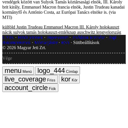
vendégek között van Sulyok Tamás köztársasági elnök, III. Károly
brit király, Emmanuel Macron francia elnök, Justin Trudeau kanadai
kormányfő és António Costa, az Európai Tanács elnöke is. (via
MTI)
külföld
Justin Trudeau
Emmanuel Macron
III. Károly
holokauszt
nácik
sulyok tamás
holokauszt-emléknap
auschwitz
lengyelország
GYIK
Hibát jelentek
Impresszum
Javítások kezelése
Jogi
dokumentumok
Médiaajánlat
RSS
Sütibeállítások
©
2026
Magyar Jeti Zrt.
Vége
Menü
Címlap
Friss
Kör
Fiók