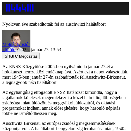
Nyolcvan éve szabadították fel az auschwitzi haláltábort
Molnár Kristóf
külföld
2025. január 27. 13:53
Megosztás
Az ENSZ Közgyűlése 2005-ben nyilvánította január 27-ét a
holokauszt nemzetközi emléknapjává. Azért ezt a napot választották,
mert 1945-ben január 27-én szabadították fel Auschwitz-Birkenaut,
a legnagyobb náci haláltábort.
Az egyhangúlag elfogadott ENSZ-határozat kimondta, hogy a
tagállamok kötelesek megemlékezni a közel hatmillió, többségében
zsidósága miatt üldözött és meggyilkolt áldozatról, és oktatási
programokat indítani annak elősegítésére, hogy hasonló népirtás
többé ne ismétlődhessen meg.
Auschwitz-Birkenau az európai zsidóság megsemmisítésének
központja volt. A haláltábort Lengyelország lerohanása után, 1940-