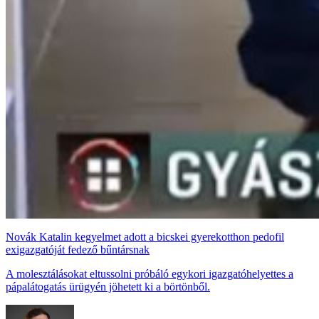
Novák Katalin kegyelmet adott a bicskei gyerekotthon pedofil
exigazgatóját fedező bűntársnak
A molesztálásokat eltussolni próbáló egykori igazgatóhelyettes a
pápalátogatás ürügyén jöhetett ki a börtönből.