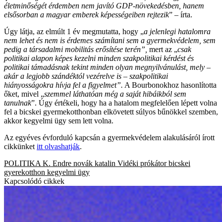
életminőségét érdemben nem javító GDP-növekedésben, hanem
elsősorban a magyar emberek képességeiben rejtezik
” – írta.
Úgy látja, az elmúlt 1 év megmutatta, hogy „
a jelenlegi hatalomra
nem lehet és nem is érdemes számítani sem a gyermekvédelem, sem
pedig a társadalmi mobilitás erősítése terén”,
mert az „
csak
politikai alapon képes kezelni minden szakpolitikai kérdést és
politikai támadásnak tekint minden olyan megnyilvánulást, mely –
akár a legjobb szándéktól vezérelve is – szakpolitikai
hiányosságokra hívja fel a figyelmet”.
A Bourbonokhoz hasonlította
őket, mivel „
szemmel láthatóan még a saját hibáikból sem
tanulnak
”. Úgy értékeli, hogy ha a hatalom megfelelően lépett volna
fel a bicskei gyermekotthonban elkövetett súlyos bűnökkel szemben,
akkor kegyelmi ügy sem lett volna.
Az egyéves évforduló kapcsán a gyermekvédelem alakulásáról írott
cikkünket
itt olvashatják
.
POLITIKA
K. Endre
novák katalin
Vidéki prókátor
bicskei
gyerekotthon
kegyelmi ügy
Kapcsolódó cikkek