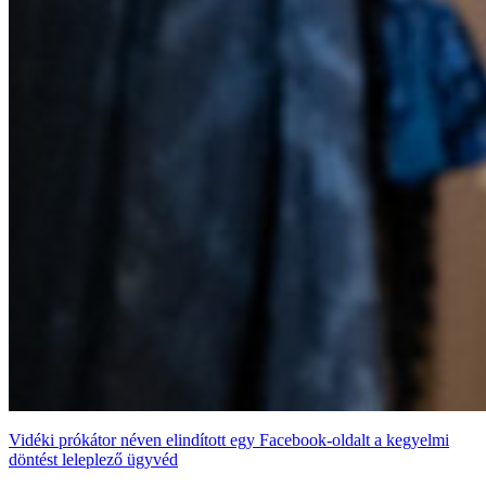
Vidéki prókátor néven elindított egy Facebook-oldalt a kegyelmi
döntést leleplező ügyvéd