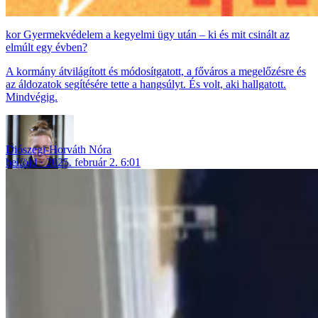
Gyermekvédelem a kegyelmi ügy után – ki és mit csinált az
elmúlt egy évben?
A kormány átvilágított és módosítgatott, a főváros a megelőzésre és
az áldozatok segítésére tette a hangsúlyt. És volt, aki hallgatott.
Mindvégig.
Diószegi-Horváth Nóra
belföld
2025. február 2. 6:01