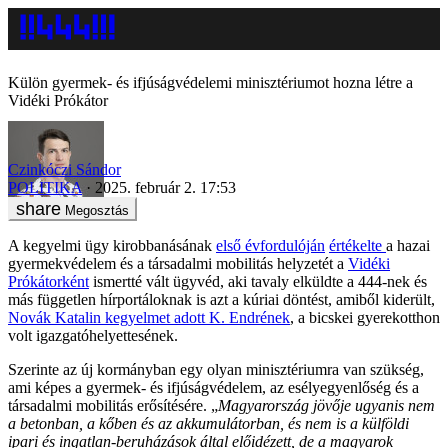
Külön gyermek- és ifjúságvédelemi minisztériumot hozna létre a
Vidéki Prókátor
Czinkóczi Sándor
POLITIKA
2025. február 2. 17:53
Megosztás
A kegyelmi ügy kirobbanásának
első évfordulóján
értékelte
a hazai
gyermekvédelem és a társadalmi mobilitás helyzetét a
Vidéki
Prókátorként
ismertté vált ügyvéd, aki tavaly elküldte a 444-nek és
más független hírportáloknak is azt a kúriai döntést, amiből kiderült,
Novák Katalin kegyelmet adott K. Endrének
, a bicskei gyerekotthon
volt igazgatóhelyettesének.
Szerinte az új kormányban egy olyan minisztériumra van szükség,
ami képes a gyermek- és ifjúságvédelem, az esélyegyenlőség és a
társadalmi mobilitás erősítésére. „
Magyarország jövője ugyanis nem
a betonban, a kőben és az akkumulátorban, és nem is a külföldi
ipari és ingatlan-beruházások által előidézett, de a magyarok