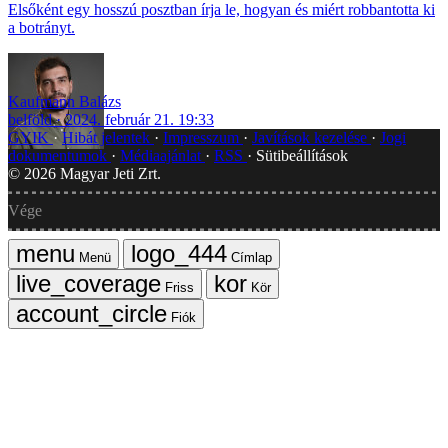
Elsőként egy hosszú posztban írja le, hogyan és miért robbantotta ki
a botrányt.
Kaufmann Balázs
belföld
2024. február 21. 19:33
GYIK
Hibát jelentek
Impresszum
Javítások kezelése
Jogi
dokumentumok
Médiaajánlat
RSS
Sütibeállítások
©
2026
Magyar Jeti Zrt.
Vége
Menü
Címlap
Friss
Kör
Fiók