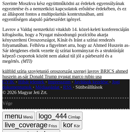
Szerinte Moszkva kész együttműködni az érdekek egyensúlyának
egyeztetése és a nemzetközi kapcsolatok erősítése érdekében, és ez
az álláspont fontos a multipolaritás kontextusában, ami
egyenlőségen alapuló párbeszédet igényel.
Lavrov a Valdaj nemzetközi vitaklub 14. közel-keleti konferenciáján
kifogásolta, hogy a Nyugat másodrangú pozícióba akarja
kényszeríteni Oroszországot, Kínát és Iránt a szíriai rendezés
folyamatában. Felhívta a figyelmet arra, hogy az Ahmed Huszein as-
Sár ideiglenes elnök vezette új szíriai kormányzat és a struktúráját
képező csoportok között nem alakul túl jól a párbeszéd és a
megértés.
(MTI)
külföld
szíria
szovjetunió
oroszország
szergej lavrov
BRICS
ahmed
huszein as-sár
Donald Trump
nyugat
marco rubio
usa
GYIK
Hibát jelentek
Impresszum
Javítások kezelése
Jogi
dokumentumok
Médiaajánlat
RSS
Sütibeállítások
©
2026
Magyar Jeti Zrt.
Vége
Menü
Címlap
Friss
Kör