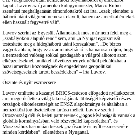
kapott. Lavrov az új amerikai külügyminiszter, Marco Rubio
szenátusi meghallgatásán elmondottakról azt írta, „ezek jelentése: a
háború utáni világrend nemcsak elavult, hanem az amerikai érdekek
ellen használt fegyverré vált”.
Lavrov szerint az Egyesült Államoknak most már nem felel meg a
„szabályokon alapuló rend” sem, ami „a Nyugat egoizmusát
testesítette meg a hidegháború utáni korszakban”. „De biztos
vagyok abban, hogy ez az adminisztráció is hamarosan rájön, hogy
a nemzetközi valóság sokkal gazdagabb a világról alkotott azon
elképzeléseknél, amikkel következmények nélkül példálózhat a
hazai amerikai közönségnek és engedelmes geopolitikai
szövetségeseknek tartott beszédekben” – írta Lavrov.
Őszinte és nyílt eszmecsere
Lavrov említette a kazanyi BRICS-csúcson elfogadott nyilatkozatot,
ami megerősítette a világ lakosságának többségét képviselő részes
országok elkötelezettségét az ENSZ alapokmánya és általában a
nemzetközi jog tiszteletben tartása mellett. Lavrov szerint
Oroszország déli és keleti partnereinek „jogos kívánságaik vannak a
globális kormányzásban való részvétellel kapcsolatban”, és
Moszkvához hasonlóan készek „az őszinte és nyílt eszmecserére
minden kérdésben”, ellentétben a Nyugattal.