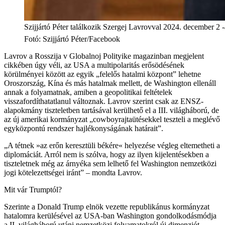
Szijjártó Péter találkozik Szergej Lavrovval 2024. december 2
Fotó
:
Szijjártó Péter/Facebook
Lavrov a Rosszija v Globalnoj Polityike magazinban megjelent
cikkében úgy véli, az USA a multipolaritás erősödésének
körülményei között az egyik „felelős hatalmi központ” lehetne
Oroszország, Kína és más hatalmak mellett, de Washington ellenáll
annak a folyamatnak, amiben a geopolitikai feltételek
visszafordíthatatlanul változnak. Lavrov szerint csak az ENSZ-
alapokmány tiszteletben tartásával kerülhető el a III. világháború, de
az új amerikai kormányzat „cowboyrajtaütésekkel teszteli a meglévő
egyközpontú rendszer hajlékonyságának határait”.
„A tétnek »az erőn keresztüli békére« helyezése végleg eltemetheti a
diplomáciát. Arról nem is szólva, hogy az ilyen kijelentésekben a
tiszteletnek még az árnyéka sem lelhető fel Washington nemzetközi
jogi kötelezettségei iránt” – mondta Lavrov.
Mit vár Trumptól?
Szerinte a Donald Trump elnök vezette republikánus kormányzat
hatalomra kerülésével az USA-ban Washington gondolkodásmódja
a II. világháború utáni nemzetközi folyamatokról új dimenziót