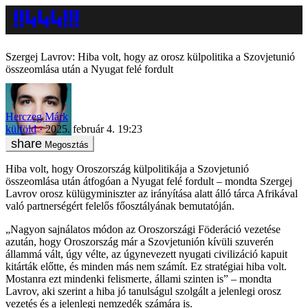
Szergej Lavrov: Hiba volt, hogy az orosz külpolitika a Szovjetunió
összeomlása után a Nyugat felé fordult
Herczeg Márk
külföld
2025. február 4. 19:23
Megosztás
Hiba volt, hogy Oroszország külpolitikája a Szovjetunió
összeomlása után átfogóan a Nyugat felé fordult – mondta Szergej
Lavrov orosz külügyminiszter az irányítása alatt álló tárca Afrikával
való partnerségért felelős főosztályának bemutatóján.
„Nagyon sajnálatos módon az Oroszországi Föderáció vezetése
azután, hogy Oroszország már a Szovjetunión kívüli szuverén
állammá vált, úgy vélte, az úgynevezett nyugati civilizáció kapuit
kitárták előtte, és minden más nem számít. Ez stratégiai hiba volt.
Mostanra ezt mindenki felismerte, állami szinten is” – mondta
Lavrov, aki szerint a hiba jó tanulságul szolgált a jelenlegi orosz
vezetés és a jelenlegi nemzedék számára is.