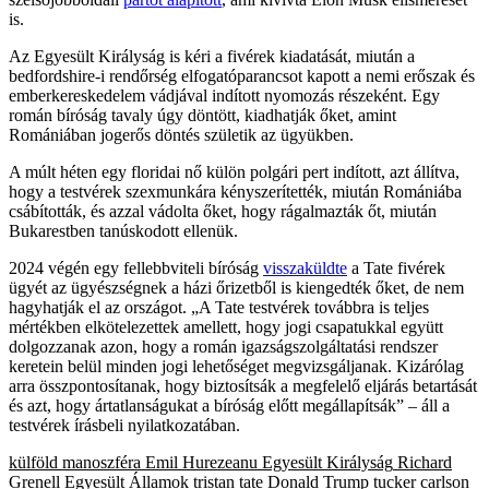
is.
Az Egyesült Királyság is kéri a fivérek kiadatását, miután a
bedfordshire-i rendőrség elfogatóparancsot kapott a nemi erőszak és
emberkereskedelem vádjával indított nyomozás részeként. Egy
román bíróság tavaly úgy döntött, kiadhatják őket, amint
Romániában jogerős döntés születik az ügyükben.
A múlt héten egy floridai nő külön polgári pert indított, azt állítva,
hogy a testvérek szexmunkára kényszerítették, miután Romániába
csábították, és azzal vádolta őket, hogy rágalmazták őt, miután
Bukarestben tanúskodott ellenük.
2024 végén egy fellebbviteli bíróság
visszaküldte
a Tate fivérek
ügyét az ügyészségnek a házi őrizetből is kiengedték őket, de nem
hagyhatják el az országot. „A Tate testvérek továbbra is teljes
mértékben elkötelezettek amellett, hogy jogi csapatukkal együtt
dolgozzanak azon, hogy a román igazságszolgáltatási rendszer
keretein belül minden jogi lehetőséget megvizsgáljanak. Kizárólag
arra összpontosítanak, hogy biztosítsák a megfelelő eljárás betartását
és azt, hogy ártatlanságukat a bíróság előtt megállapítsák” – áll a
testvérek írásbeli nyilatkozatában.
külföld
manoszféra
Emil Hurezeanu
Egyesült Királyság
Richard
Grenell
Egyesült Államok
tristan tate
Donald Trump
tucker carlson