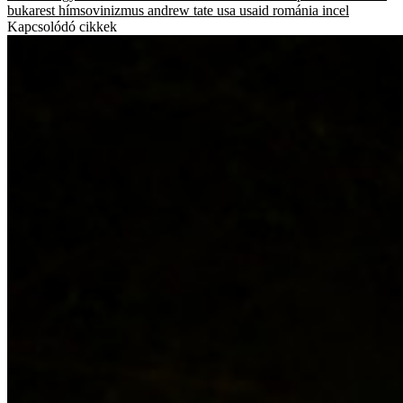
bukarest
hímsovinizmus
andrew tate
usa
usaid
románia
incel
Kapcsolódó cikkek