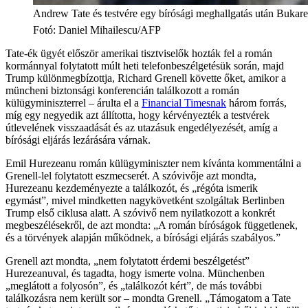
Andrew Tate és testvére egy bírósági meghallgatás után Bukar
Fotó
:
Daniel Mihailescu/AFP
Tate-ék ügyét először amerikai tisztviselők hozták fel a román
kormánnyal folytatott múlt heti telefonbeszélgetésük során, majd
Trump különmegbízottja, Richard Grenell követte őket, amikor a
müncheni biztonsági konferencián találkozott a román
külügyminiszterrel – árulta el a
Financial Timesnak
három forrás,
míg egy negyedik azt állította, hogy kérvényezték a testvérek
útlevelének visszaadását és az utazásuk engedélyezését, amíg a
bírósági eljárás lezárására várnak.
Emil Hurezeanu román külügyminiszter nem kívánta kommentálni a
Grenell-lel folytatott eszmecserét. A szóvivője azt mondta,
Hurezeanu kezdeményezte a találkozót, és „régóta ismerik
egymást”, mivel mindketten nagykövetként szolgáltak Berlinben
Trump első ciklusa alatt. A szóvivő nem nyilatkozott a konkrét
megbeszélésekről, de azt mondta: „A román bíróságok függetlenek,
és a törvények alapján működnek, a bírósági eljárás szabályos.”
Grenell azt mondta, „nem folytatott érdemi beszélgetést”
Hurezeanuval, és tagadta, hogy ismerte volna. Münchenben
„meglátott a folyosón”, és „találkozót kért”, de más további
találkozásra nem került sor – mondta Grenell. „Támogatom a Tate