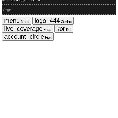
Vége
Menü
Címlap
Friss
Kör
Fiók