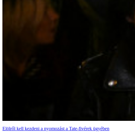
Elölről kell kezdeni a nyomozást a Tate-fivérek ügyében