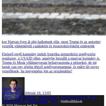
Hatvan éven át alig hallottunk róla, most Trump és az autoriter
vezetők világméretű csalásként és összeesküvésként emlegetik
Elsöprő erejű kampány indult Amerika nemzetközi segélyezési
rendszere, a USAID ellen, amelybe beszállt a magyar kormány is.
Trump és Musk villámgyorsan befagyasztotta a pénzeket, de mi
bajuk van egy régóta létező segélyprogrammal, és miért fáj egyes
vezetőknek, ha ingyenpénz jön az országukba?
Benics Márk
külföld
2025. február 16. 13:05
GYIK
Hibát jelentek
Impresszum
Javítások kezelése
Jogi
dokumentumok
Médiaajánlat
RSS
Sütibeállítások
©
2026
Magyar Jeti Zrt.