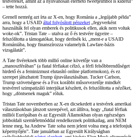
testvéreket, amint az a nyilvánosan elérhető tweetjeimből is kiderül”
– tette hozzá.
Grenell nemrég azt írta az X-en, hogy Románia a „legújabb példa”
arra, hogy a USAID
által folyósított pénzeket
„fegyverként
használták fel olyan emberek és politikusok ellen, akik nem voltak
woke-ok”. Tristan Tate – utalva az ő és testvére ügyeire –
felszólította a támogatókat, hogy derítsék ki, „ment-e a USAID
Romániába, hogy finanszírozza valamelyik Lawfare-bázis
vizsgálatát”.
A Tate fivéreknek több millió online követője van a
„manoszférában” (a fiatal férfiakat célzó, a férfi felsőbbrendűséget
hirdető és a feminizmust elutasító online platformokon), és ez
szerepet játszhatott Trump újraválasztásában. Tucker Carlson,
Trump szövetségese és a Fox korábbi műsorvezetője mindkét
testvérrel szimpatizáló interjúkat készített, és felszólította a nézőket,
hogy „döntsenek maguk” róluk.
Tristan Tate novemberben az X-en dicsekedett a testvérek amerikai
választásokban játszott szerepével, azt állítva, hogy „fiatal férfiak
milliói Európában és az Egyesült Államokban olyan egészséges
jobboldali szemléletmóddal rendelkeznek politikailag, ami NEM
lenne meg, ha Andrew Tate soha nem jelent volna meg a telefonjuk
képernyőjén”. Tate januárban az Egyesült Királyságban
szélsőjobboldali
pártot alapított
, ami kivívta Elon Musk elismerését