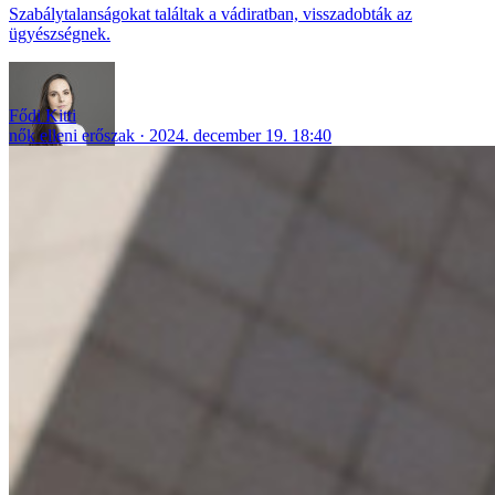
Szabálytalanságokat találtak a vádiratban, visszadobták az
ügyészségnek.
Fődi Kitti
nők elleni erőszak
2024. december 19. 18:40