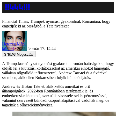
Financial Times: Trumpék nyomást gyakorolnak Romániára, hogy
engedjék ki az országból a Tate fivéreket
Herczeg Márk
külföld
2025. február 17. 14:44
Megosztás
A Trump-kormányzat nyomást gyakorolt a román hatóságokra, hogy
oldják fel a kiutazási korlátozásokat az amerikai elnököt támogató,
vállaltan nőgyűlölő influenszerrel, Andrew Tate-tel és a fivérével
szemben, akik ellen Bukarestben folyik büntetőeljárás.
Andrew és Tristan Tate-et, akik kettős amerikai és brit
állampolgárok, 2022-ben Romániában tartóztatták le, és
emberkereskedelemmel, szexuális visszaéléssel és pénzmosással,
valamint szervezett bűnözői csoport alapításával vádolták meg, de
tagadták a bűncselekményeket.