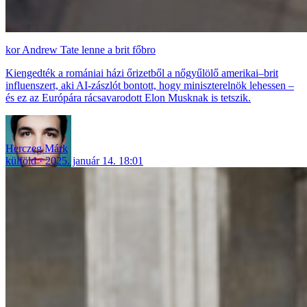
Andrew Tate lenne a brit főbro
Kiengedték a romániai házi őrizetből a nőgyűlölő amerikai–brit
influenszert, aki AI-zászlót bontott, hogy miniszterelnök lehessen –
és ez az Európára rácsavarodott Elon Musknak is tetszik.
Herczeg Márk
külföld
2025. január 14. 18:01