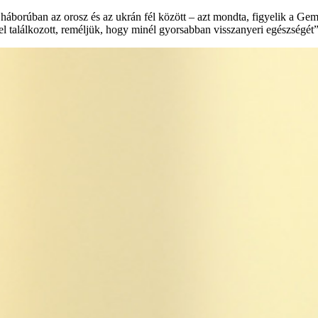
háborúban az orosz és az ukrán fél között – azt mondta, figyelik a Gemel
el találkozott, reméljük, hogy minél gyorsabban visszanyeri egészségét”