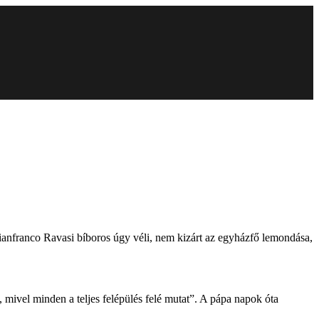
ianfranco Ravasi bíboros úgy véli, nem kizárt az egyházfő lemondása,
mivel minden a teljes felépülés felé mutat”. A pápa napok óta