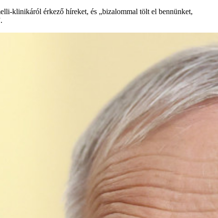
li-klinikáról érkező híreket, és „bizalommal tölt el bennünket,
.