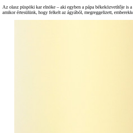
Az olasz püspöki kar elnöke – aki egyben a pápa békeközvetítője is a 
amikor értesülünk, hogy felkelt az ágyából, megreggelizett, emberekk