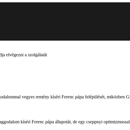
a elvégezni a szolgálatát
aggodalommal vegyes remény kíséri Ferenc pápa felépülését, miközben G
godalom kíséri Ferenc pápa állapotát, de egy cseppnyi optimizmussal, 