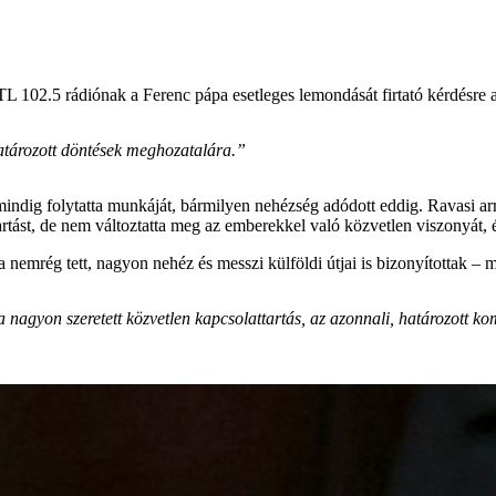
L 102.5 rádiónak a Ferenc pápa esetleges lemondását firtató kérdésre 
atározott döntések meghozatalára.”
ndig folytatta munkáját, bármilyen nehézség adódott eddig. Ravasi arra
rtást, de nem változtatta meg az emberekkel való közvetlen viszonyát, 
a nemrég tett, nagyon nehéz és messzi külföldi útjai is bizonyítottak –
 nagyon szeretett közvetlen kapcsolattartás, az azonnali, határozott 