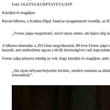
Fotó
:
OLESYA KURPYAYEVA/AFP
Küzdjön és reagáljon
Ravasi bíboros, a Kultúra Pápai Tanácsa nyugalmazott vezetője, az RT
„Ferenc pápa megtehetné, mivel olyan ember, aki képes elég h
A bíboros elmondta: a 2013-ban megválasztott, 88 éves Ferenc pápa mi
használ, ami módosította ugyan a hívők közösségével való kapcsolatta
Ferenc pápa jelszava mindig az volt, hogy küzdjön és reagáljon, amit 
„Ha olyan kényszerhelyzetbe kerülne, amiben romlana az általa
lemondását”.