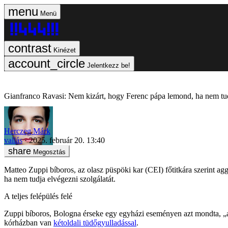
Menü
Kinézet
Jelentkezz be!
Gianfranco Ravasi: Nem kizárt, hogy Ferenc pápa lemond, ha nem tudj
Herczeg Márk
vallás
2025. február 20. 13:40
Megosztás
Matteo Zuppi bíboros, az olasz püspöki kar (CEI) főtitkára szerint 
ha nem tudja elvégezni szolgálatát.
A teljes felépülés felé
Zuppi bíboros, Bologna érseke egy egyházi eseményen azt mondta, „ag
kórházban van
kétoldali tüdőgyulladással
.