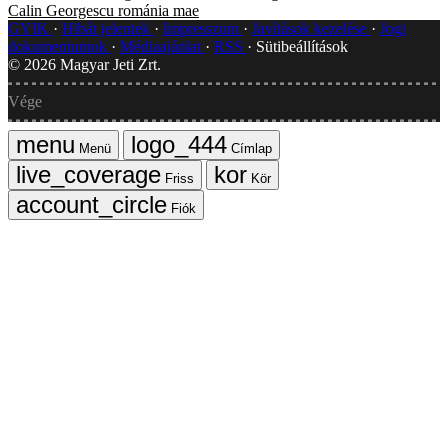
Calin Georgescu
románia
mae
GYIK
Hibát jelentek
Impresszum
Javítások kezelése
Jogi
dokumentumok
Médiaajánlat
RSS
Sütibeállítások
©
2026
Magyar Jeti Zrt.
Vége
Menü
Címlap
Friss
Kör
Fiók