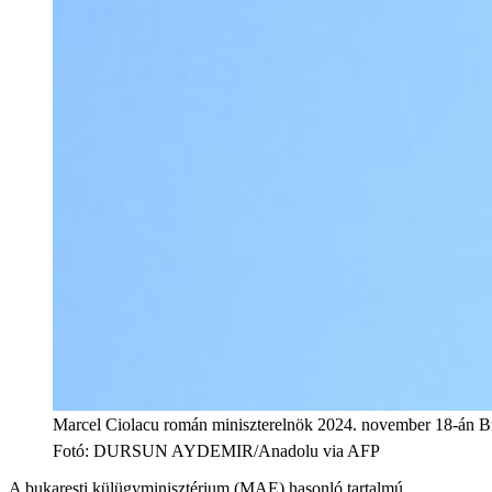
Marcel Ciolacu román miniszterelnök 2024. november 18-án B
Fotó
:
DURSUN AYDEMIR/Anadolu via AFP
A bukaresti külügyminisztérium (MAE) hasonló tartalmú