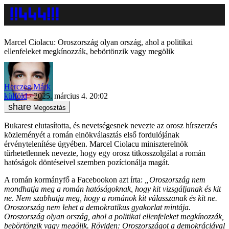
Marcel Ciolacu: Oroszország olyan ország, ahol a politikai
ellenfeleket megkínozzák, bebörtönzik vagy megölik
Herczeg Márk
külföld
2025. március 4. 20:02
Megosztás
Bukarest elutasította, és nevetségesnek nevezte az orosz hírszerzés
közleményét a román elnökválasztás első fordulójának
érvénytelenítése ügyében. Marcel Ciolacu miniszterelnök
tűrhetetlennek nevezte, hogy egy orosz titkosszolgálat a román
hatóságok döntéseivel szemben pozícionálja magát.
A román kormányfő a Facebookon azt írta:
„Oroszország nem
mondhatja meg a román hatóságoknak, hogy kit vizsgáljanak és kit
ne. Nem szabhatja meg, hogy a románok kit válasszanak és kit ne.
Oroszország nem lehet a demokratikus gyakorlat mintája.
Oroszország olyan ország, ahol a politikai ellenfeleket megkínozzák,
bebörtönzik vagy megölik. Röviden: Oroszországot a demokráciával