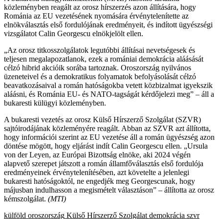
közleményben reagált az orosz hírszerzés azon állítására, hogy
Románia az EU vezetésének nyomására érvénytelenítette az
elnökválasztás első fordulójának eredményeit, és indított ügyészségi
vizsgálatot Calin Georgescu elnökjelölt ellen.
„Az orosz titkosszolgálatok legutóbbi állításai nevetségesek és
teljesen megalapozatlanok, ezek a romániai demokrácia aláásását
célzó hibrid akcióik sorába tartoznak. Oroszország nyilvános
üzeneteivel és a demokratikus folyamatok befolyásolását célzó
beavatkozásaival a román hatóságokba vetett közbizalmat igyekszik
aláásni, és Románia EU- és NATO-tagságát kérdőjelezi meg” – áll a
bukaresti külügyi közleményben.
A bukaresti vezetés az orosz Külső Hírszerző Szolgálat (SZVR)
sajtóirodájának közleményére reagált. Abban az SZVR azt állította,
hogy információi szerint az EU vezetése áll a román ügyészség azon
döntése mögött, hogy eljárást indít Calin Georgescu ellen. „Ursula
von der Leyen, az Európai Bizottság elnöke, aki 2024 végén
alapvető szerepet játszott a román államfőválasztás első fordulója
eredményeinek érvénytelenítésében, azt követelte a jelenlegi
bukaresti hatóságoktól, ne engedjék meg Georgescunak, hogy
májusban indulhasson a megismételt választáson” – állította az orosz
kémszolgálat.
(MTI)
külföld
oroszország
Külső Hírszerző Szolgálat
demokrácia
szvr