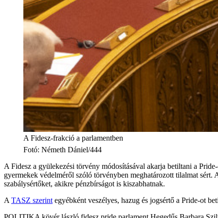
A Fidesz-frakció a parlamentben
Fotó
:
Németh Dániel/444
A Fidesz a gyülekezési törvény módosításával akarja betiltani a Pride-
gyermekek védelméről szóló törvényben meghatározott tilalmat sért. Ak
szabálysértőket, akikre pénzbírságot is kiszabhatnak.
A
TASZ szerint
egyébként veszélyes, hazug és jogsértő a Pride-ot beti
POLITIKA
kövér lászló
fidesz
pride
parlament
Hegedűs Barbara Szil