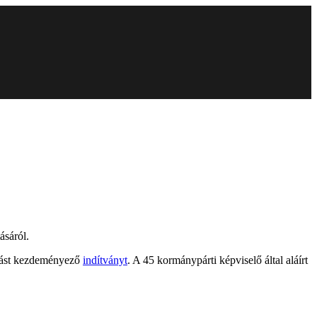
ásáról.
árást kezdeményező
indítványt
. A 45 kormánypárti képviselő által aláírt