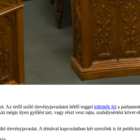
ot. Az erről szóló törvényjavaslatot hétfő reggel
töltötték fel
a parlament 
i mégis ilyen gyűlést tart, vagy részt vesz rajta, szabálysértést követ
ltó törvényjavaslat. A témával kapcsolatban két szerzőnk is írt publicisz
via