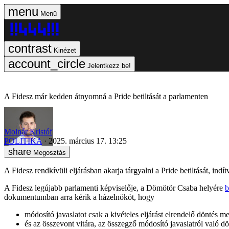
Menü
Kinézet
Jelentkezz be!
A Fidesz már kedden átnyomná a Pride betiltását a parlamenten
Molnár Kristóf
POLITIKA
2025. március 17. 13:25
Megosztás
A Fidesz rendkívüli eljárásban akarja tárgyalni a Pride betiltását, i
A Fidesz legújabb parlamenti képviselője, a Dömötör Csaba helyére
b
dokumentumban arra kérik a házelnököt, hogy
módosító javaslatot csak a kivételes eljárást elrendelő döntés 
és az összevont vitára, az összegző módosító javaslatról való d