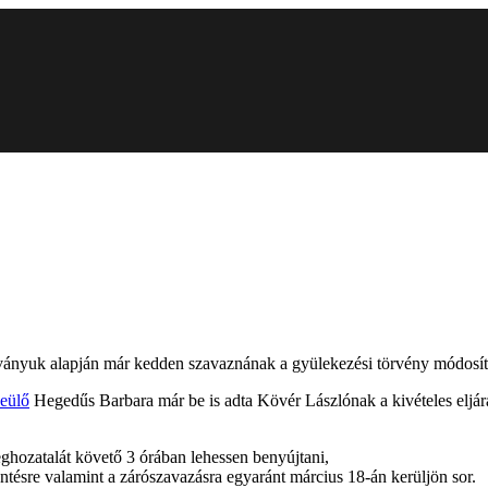
ndítványuk alapján már kedden szavaznának a gyülekezési törvény módosít
eülő
Hegedűs Barbara már be is adta Kövér Lászlónak a kivételes elj
meghozatalát követő 3 órában lehessen benyújtani,
öntésre valamint a zárószavazásra egyaránt március 18-án kerüljön sor.