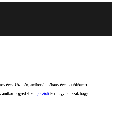
es évek közepén, amikor én néhány évet ott töltöttem.
el, amikor negyed 4-kor
posztolt
Ferihegyről azzal, hogy