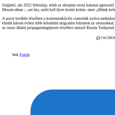
Szijjártó, aki 2022 februárja, tehát az ukrajnai orosz katonai agresszi
Moszkvában –, azt írta, azért kell ilyen korán kelnie, mert „tőlünk ke
A poszt további részében a kommunikációs csatornák nyitva tartásának 
elmúlt három évben több kétoldalú tárgyalást folytatott az oroszokkal
az orosz állami propagandagépezet részéhez tartozó Russia Todaynek
Forrás