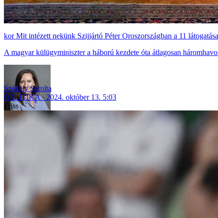
Mit intézett nekünk Szijjártó Péter Oroszországban a 11 látogatás
A magyar külügyminiszter a háború kezdete óta átlagosan háromhavon
Székely Sarolta
POLITIKA
2024. október 13. 5:03
Friss