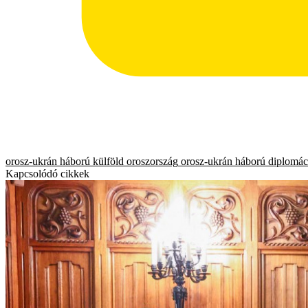
orosz-ukrán háború
külföld
oroszország
orosz-ukrán háború
diplomác
Kapcsolódó cikkek