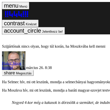
Menü
Kinézet
Jelentkezz be!
Szijjártónak nincs olyan, hogy túl korán, ha Moszkvába kell menni
Haász János
külföld
2025. március 26. 8:38
Megosztás
Ha Selmec hív, mi ott leszünk, mondja a selmecbányai hagyományokra 
Ha Moszkva hív, mi ott leszünk, mondja a baráti magyar-szovjet testv
Negyed 4-kor még a kakasok is dörzsölik a szemüket, de indulni