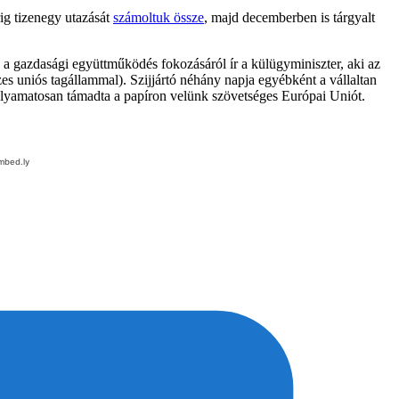
rig tizenegy utazását
számoltuk össze
, majd decemberben is tárgyalt
s a gazdasági együttműködés fokozásáról ír a külügyminiszter, aki az
es uniós tagállammal). Szijjártó néhány napja egyébként a vállaltan
lyamatosan támadta a papíron velünk szövetséges Európai Uniót.