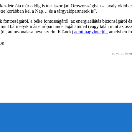
ó kezdete óta már eddig is tucatszor járt Oroszországban – tavaly októbe
letre korábban kel a Nap… és a tárgyalópartnerek is”.
fontosságáról, a béke fontosságáról, az energiaellátás biztonságáról é
, mint bármelyik más európai uniós tagállammal (vagy talán mint az össz
 (új, áramvonalasa neve szerint RT-nek)
adott nagyinterjút
, amelyben fo