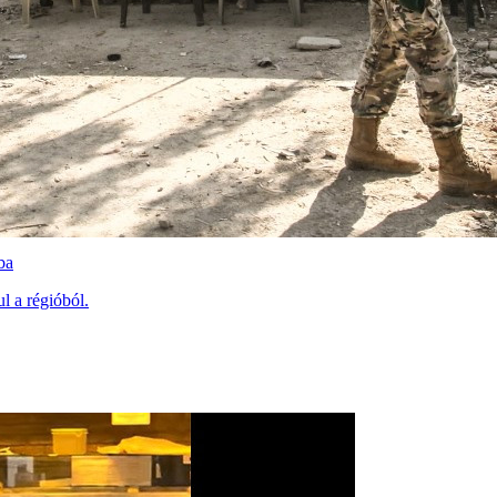
ba
l a régióból.