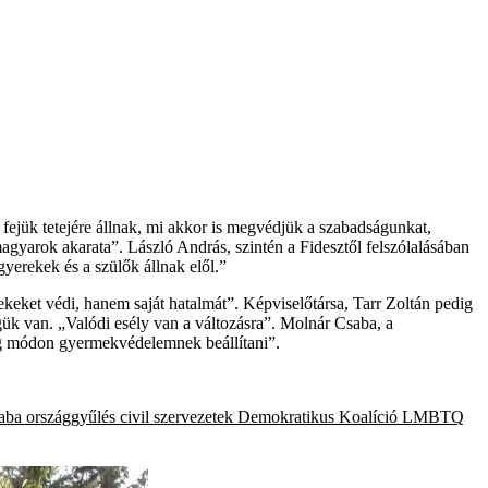
ejük tetejére állnak, mi akkor is megvédjük a szabadságunkat,
magyarok akarata”. László András, szintén a Fidesztől felszólalásában
yerekek és a szülők állnak elől.”
eket védi, hanem saját hatalmát”. Képviselőtársa, Tarr Zoltán pedig
gük van. „Valódi esély van a változásra”. Molnár Csaba, a
zug módon gyermekvédelemnek beállítani”.
aba
országgyűlés
civil szervezetek
Demokratikus Koalíció
LMBTQ