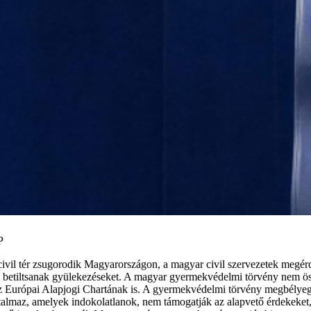
P
a civil tér zsugorodik Magyarországon, a magyar civil szervezetek megérd
y betiltsanak gyülekezéseket. A magyar gyermekvédelmi törvény nem ö
z Európai Alapjogi Chartának is. A gyermekvédelmi törvény megbélyeg
tartalmaz, amelyek indokolatlanok, nem támogatják az alapvető érdekeket