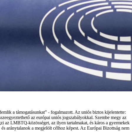
emlik a támogatásunkat” - fogalmazott. Az uniós biztos kijelentette:
sszeegyeztethető az európai uniós jogszabályokkal. Szembe megy az
zi az LMBTQ-közösséget, az ilyen tartalmakat, és káros a gyermekek
, és aránytalanok a megjelölt célhoz képest. Az Európai Bizottság nem