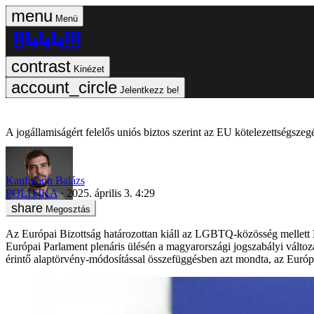
Menü
Kinézet
Jelentkezz be!
A jogállamiságért felelős uniós biztos szerint az EU kötelezettségszegés
Kaufmann Balázs
POLITIKA
2025. április 3. 4:29
Megosztás
Az Európai Bizottság határozottan kiáll az LGBTQ-közösség mellett M
Európai Parlament plenáris ülésén a magyarországi jogszabályi változ
érintő alaptörvény-módosítással összefüggésben azt mondta, az Európ