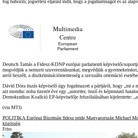
fog habozni, jogsértési eljárást indít, hogy a jogállamiságot és az ala
Deutsch Tamás a Fidesz-KDNP európai parlamenti képviselőcsoportjána
megvédjük a nemzeti szuverenitásunkat, megvédjük a gyermekeinket, elu
arról beszélt, a diszkriminációmentesség a szexuális orientáció eseté
Dávid Dóra tiszás képviselő úgy fogalmazott a pártjáról, hogy „mi a
azt mondta: noha tizenöt éve egy „autoriter, önző és képmutató hatal
Demokratikus Koalíció EP-képviselője felszólalásában kijelentette: 
(via MTI)
POLITIKA
Európai Bizottság
fidesz
pride
Magyarország
Michael M
közösség
Friss