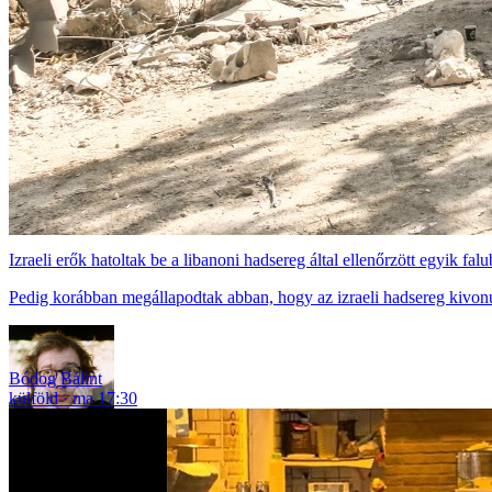
Izraeli erők hatoltak be a libanoni hadsereg által ellenőrzött egyik falu
Pedig korábban megállapodtak abban, hogy az izraeli hadsereg kivonu
Bódog Bálint
külföld
ma 17:30