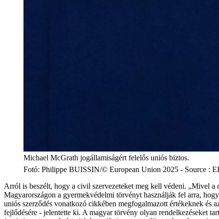
Michael McGrath jogállamiságért felelős uniós biztos.
Fotó
:
Philippe BUISSIN/© European Union 2025 - Source : E
Arról is beszélt, hogy a civil szervezeteket meg kell védeni. „Mivel 
Magyarországon a gyermekvédelmi törvényt használják fel arra, hog
uniós szerződés vonatkozó cikkében megfogalmazott értékeknek és a
fejlődésére - jelentette ki. A magyar törvény olyan rendelkezéseket 