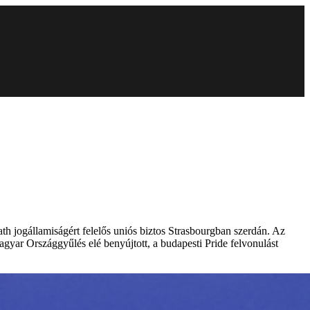
h jogállamiságért felelős uniós biztos Strasbourgban szerdán. Az
gyar Országgyűlés elé benyújtott, a budapesti Pride felvonulást