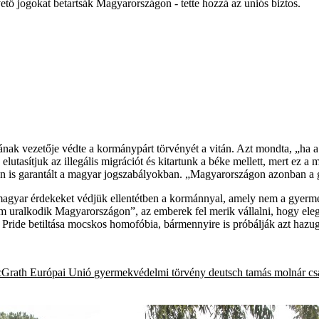
pvető jogokat betartsák Magyarországon - tette hozzá az uniós biztos.
k vezetője védte a kormánypárt törvényét a vitán. Azt mondta, „ha a f
tasítjuk az illegális migrációt és kitartunk a béke mellett, mert ez a 
ben is garantált a magyar jogszabályokban. „Magyarországon azonban a g
 magyar érdekeket védjük ellentétben a kormánnyal, amely nem a gyermek
om uralkodik Magyarországon”, az emberek fel merik vállalni, hogy ele
„a Pride betiltása mocskos homofóbia, bármennyire is próbálják azt ha
cGrath
Európai Unió
gyermekvédelmi törvény
deutsch tamás
molnár cs