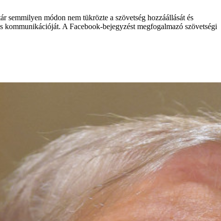
ntár semmilyen módon nem tükrözte a szövetség hozzáállását és
it és kommunikációját. A Facebook-bejegyzést megfogalmazó szövetségi