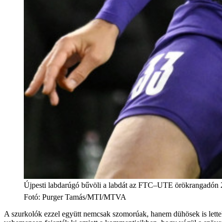
Újpesti labdarúgó bűvöli a labdát az FTC–UTE örökrangadón 20
Fotó
:
Purger Tamás/MTI/MTVA
A szurkolók ezzel együtt nemcsak szomorúak, hanem dühösek is lette