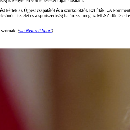
ég is kénytelen volt lépéseket foganatosítani.
ést kértek az Újpest csapatától és a szurkolóktól. Ezt írták: „A komme
kölcsönös tisztelet és a sportszerűség határozza meg az MLSZ döntése
 szórnak.
(
via Nemzeti Sport
)