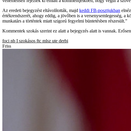
vehemensen fejezték ki emiatt a kommentjeikben, hogy végül a szövets
Az eredeti bejegyzést eltávolították, majd
keddi FB-posztjukban
elnéz
értékrendszerét, ahogy eddig, a jövőben is a versenysemlegesség, a 
munkatárs a történtek miatt szigorú fegyelmi büntetésben részesült.”
Kommentek szokás szerint ez alatt a bejegyzés alatt is vannak. Erősen
foci
nb I
szokásos
ftc
mlsz
ute
derbi
Friss