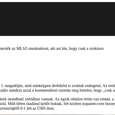
zték az MLSZ-munkatársat, aki azt írta, hogy csak a szokásos
. rangadóján, amit másképpen derbiként is szoktak emlegetni. Az eredmén
árs mindezt azzal a kommentárral osztotta meg hirtelen, hogy „csak a
elminek mondható szériában vannak. Az egyik oldalon öröm van emiatt, 
zül. Múlt héten ráadásul kettőt buktak, hét közben kupameccsen bizonyu
zemszögből 0-1 lett az Üllői úton.