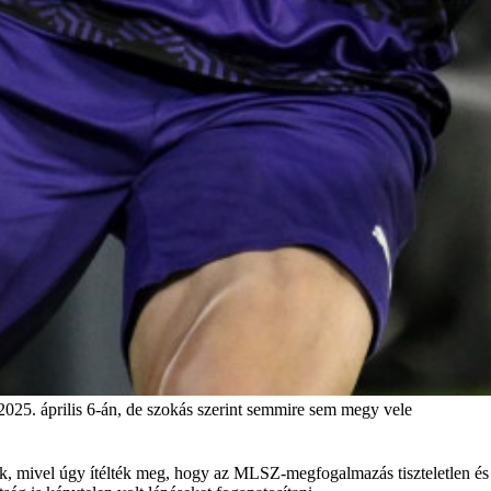
25. április 6-án, de szokás szerint semmire sem megy vele
k, mivel úgy ítélték meg, hogy az MLSZ-megfogalmazás tiszteletlen és 