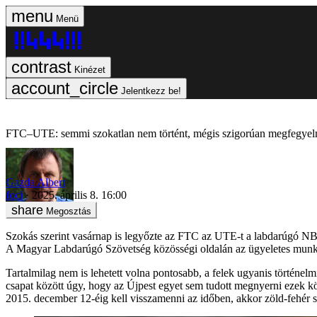
Menü
Kinézet
Jelentkezz be!
FTC–UTE: semmi szokatlan nem történt, mégis szigorúan megfegyelme
Gazda Albert
foci
2025. április 8. 16:00
Megosztás
Szokás szerint vasárnap is legyőzte az FTC az UTE-t a labdarúgó NB I
A Magyar Labdarúgó Szövetség közösségi oldalán az ügyeletes munkat
Tartalmilag nem is lehetett volna pontosabb, a felek ugyanis történ
csapat között úgy, hogy az Újpest egyet sem tudott megnyerni ezek kö
2015. december 12-éig kell visszamenni az időben, akkor zöld-fehér s