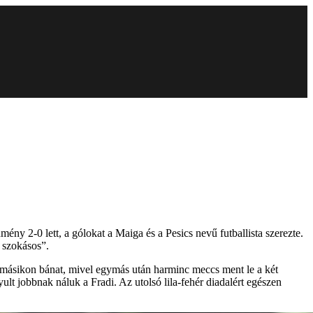
y 2-0 lett, a gólokat a Maiga és a Pesics nevű futballista szerezte.
 szokásos”.
a másikon bánat, mivel egymás után harminc meccs ment le a két
lt jobbnak náluk a Fradi. Az utolsó lila-fehér diadalért egészen