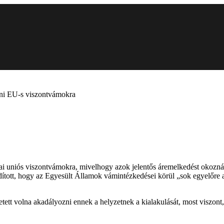
eni EU-s viszontvámokra
uniós viszontvámokra, mivelhogy azok jelentős áremelkedést okoznának
ndított, hogy az Egyesült Államok vámintézkedései körül „sok egyelőre a
tett volna akadályozni ennek a helyzetnek a kialakulását, most viszont