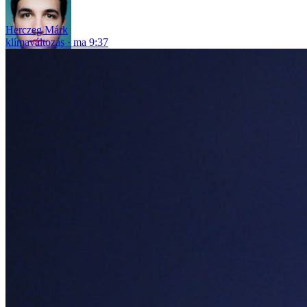
Herczeg Márk
klímaváltozás
ma 9:37