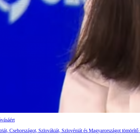
óvásáért
ztriát, Csehországot, Szlovákiát, Szlovéniát és Magyarországot tömörí