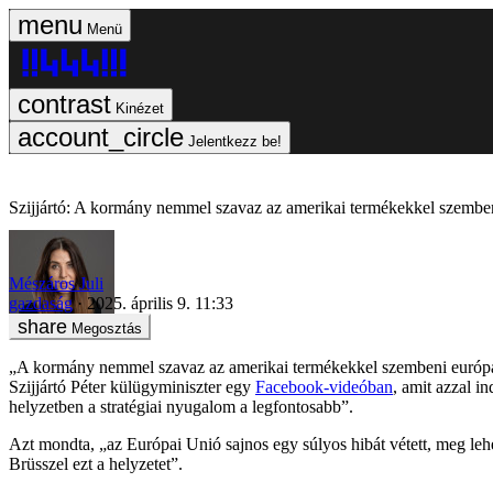
Menü
Kinézet
Jelentkezz be!
Szijjártó: A kormány nemmel szavaz az amerikai termékekkel szemb
Mészáros Juli
gazdaság
2025. április 9. 11:33
Megosztás
„A kormány nemmel szavaz az amerikai termékekkel szembeni európai 
Szijjártó Péter külügyminiszter egy
Facebook-videóban
, amit azzal i
helyzetben a stratégiai nyugalom a legfontosabb”.
Azt mondta, „az Európai Unió sajnos egy súlyos hibát vétett, meg lehe
Brüsszel ezt a helyzetet”.