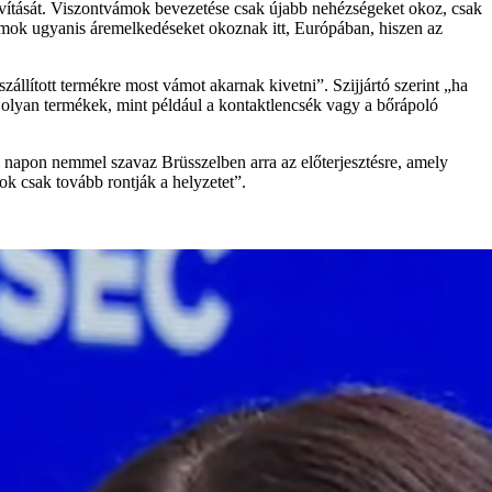
t javítását. Viszontvámok bevezetése csak újabb nehézségeket okoz, csak
mok ugyanis áremelkedéseket okoznak itt, Európában, hiszen az
zállított termékre most vámot akarnak kivetni”. Szijjártó szerint „ha
 olyan termékek, mint például a kontaktlencsék vagy a bőrápoló
i napon nemmel szavaz Brüsszelben arra az előterjesztésre, amely
k csak tovább rontják a helyzetet”.