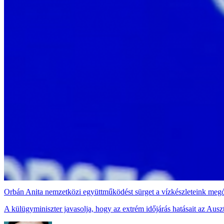
Orbán Anita nemzetközi együttműködést sürget a vízkészleteink meg
A külügyminiszter javasolja, hogy az extrém időjárás hatásait az Aus