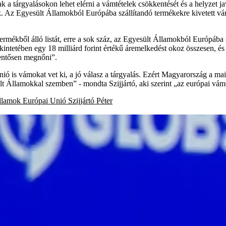
csak a tárgyalásokon lehet elérni a vámtételek csökkentését és a helyze
. Az Egyesült Államokból Európába szállítandó termékekre kivetett vá
termékből álló listát, erre a sok száz, az Egyesült Államokból Európába s
ntetében egy 18 milliárd forint értékű áremelkedést okoz összesen, és
entősen megnőni”.
nió is vámokat vet ki, a jó válasz a tárgyalás. Ezért Magyarország a ma
t Államokkal szemben” - mondta Szijjártó, aki szerint „az európai vámo
llamok
Európai Unió
Szijjártó Péter