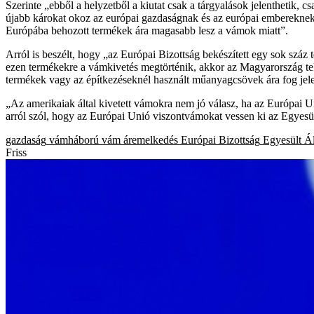
Szerinte „ebből a helyzetből a kiutat csak a tárgyalások jelenthetik, 
újabb károkat okoz az európai gazdaságnak és az európai embereknek
Európába behozott termékek ára magasabb lesz a vámok miatt”.
Arról is beszélt, hogy „az Európai Bizottság bekészített egy sok száz 
ezen termékekre a vámkivetés megtörténik, akkor az Magyarország teki
termékek vagy az építkezéseknél használt műanyagcsövek ára fog jel
„Az amerikaiak által kivetett vámokra nem jó válasz, ha az Európai U
arról szól, hogy az Európai Unió viszontvámokat vessen ki az Egyesül
gazdaság
vámháború
vám
áremelkedés
Európai Bizottság
Egyesült Á
Friss