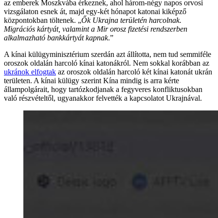
az emberek Moszkvába érkeznek, ahol három-négy napos orvosi
vizsgálaton esnek át, majd egy-két hónapot katonai kiképző
központokban töltenek. „
Ők Ukrajna területén harcolnak.
Migrációs kártyát, valamint a Mir orosz fizetési rendszerben
alkalmazható bankkártyát kapnak
.”
A kínai külügyminisztérium szerdán azt állította, nem tud semmiféle
oroszok oldalán harcoló kínai katonákról. Nem sokkal korábban az
ukránok elfogtak
az oroszok oldalán harcoló két kínai katonát ukrán
területen. A kínai külügy szerint Kína mindig is arra kérte
állampolgárait, hogy tartózkodjanak a fegyveres konfliktusokban
való részvételtől, ugyanakkor felvették a kapcsolatot Ukrajnával.