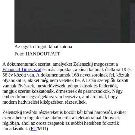
Az egyik elfogott kínai katona
Fotó
:
HANDOUT/AFP
A dokumentumok szerint, amelyeket Zelenszkij megosztott a
Financial Times-szal
és más lapokkal, a kínai katonák életkora 19 és
56 év között van. A dokumentumok 168 nevet sorolnak fel, köztük
olyanokat is, akiket még nem vetettek be. A listán szereplők között
vannak lövészek, mesterlövészek, géppuskások és felderítők,
rangjuk szerint közkatonák, őrmesterek és parancsnokok. Négy
ember drónos egységekhez van beosztva, ami arra utal, hogy
modern hadviselési kiképzésben részesültek.
Zelenszkij további részleteket is közölt két kínai harcosról, akiket
ezen a héten fogtak el az ukrán erők a kelet-ukrajnai Donyeck
régióban, ahol az orosz csapatok az utóbbi hetekben fokozták
támadásaikat. (
FT
/MTI)