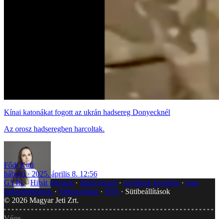
Kínai katonákat fogott az ukrán hadsereg Donyecknél
Az orosz hadseregben harcoltak.
Fődi Kitti
háború
2025. április 8. 12:56
GYIK
Hibát jelentek
Impresszum
Javítások kezelése
Jogi
dokumentumok
Médiaajánlat
RSS
Sütibeállítások
©
2026
Magyar Jeti Zrt.
Vége