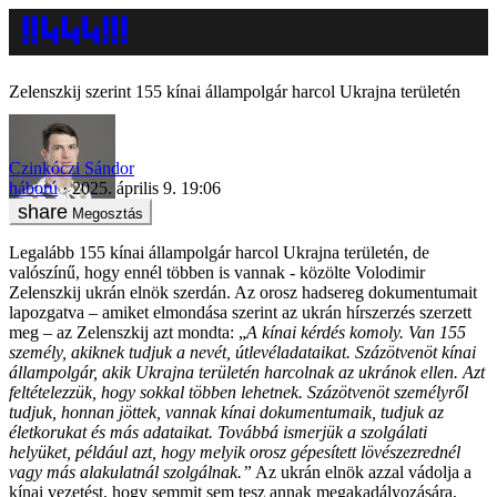
Zelenszkij szerint 155 kínai állampolgár harcol Ukrajna területén
Czinkóczi Sándor
háború
2025. április 9. 19:06
Megosztás
Legalább 155 kínai állampolgár harcol Ukrajna területén, de
valószínű, hogy ennél többen is vannak - közölte Volodimir
Zelenszkij ukrán elnök szerdán. Az orosz hadsereg dokumentumait
lapozgatva – amiket elmondása szerint az ukrán hírszerzés szerzett
meg – az Zelenszkij azt mondta: „
A kínai kérdés komoly. Van 155
személy, akiknek tudjuk a nevét, útlevéladataikat. Százötvenöt kínai
állampolgár, akik Ukrajna területén harcolnak az ukránok ellen. Azt
feltételezzük, hogy sokkal többen lehetnek. Százötvenöt személyről
tudjuk, honnan jöttek, vannak kínai dokumentumaik, tudjuk az
életkorukat és más adataikat. Továbbá ismerjük a szolgálati
helyüket, például azt, hogy melyik orosz gépesített lövészezrednél
vagy más alakulatnál szolgálnak.”
Az ukrán elnök azzal vádolja a
kínai vezetést, hogy semmit sem tesz annak megakadályozására,