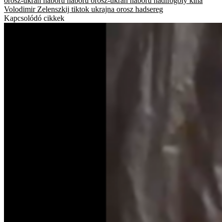
orosz-ukrán háború
háború
orosz-ukrán háború
hadifogoly
kína
Volodimir Zelenszkij
tiktok
ukrajna
orosz hadsereg
Kapcsolódó cikkek