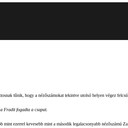
snak tűnik, hogy a nézőszámokat tekintve utolsó helyen végez felcsút
 a Fradit fogadta a csapat.
bb mint ezerrel kevesebb mint a második legalacsonyabb nézőszámú Zala