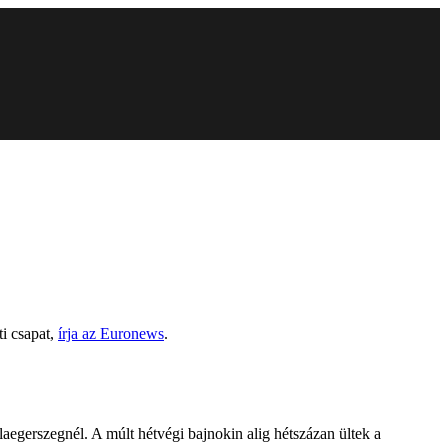
i csapat,
írja az Euronews
.
egerszegnél. A múlt hétvégi bajnokin alig hétszázan ültek a