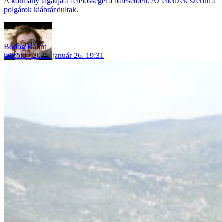
A kormány tagadja a felelősségét a balesetben. Az ellenzék szerint a
polgárok kiábrándultak.
Bódog Bálint
külföld
2025. január 26. 19:31