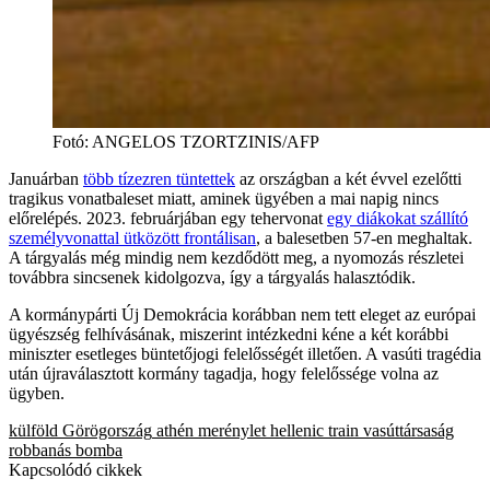
Fotó
:
ANGELOS TZORTZINIS/AFP
Januárban
több tízezren tüntettek
az országban a két évvel ezelőtti
tragikus vonatbaleset miatt, aminek ügyében a mai napig nincs
előrelépés. 2023. februárjában egy tehervonat
egy diákokat szállító
személyvonattal ütközött frontálisan
, a balesetben 57-en meghaltak.
A tárgyalás még mindig nem kezdődött meg, a nyomozás részletei
továbbra sincsenek kidolgozva, így a tárgyalás halasztódik.
A kormánypárti Új Demokrácia korábban nem tett eleget az európai
ügyészség felhívásának, miszerint intézkedni kéne a két korábbi
miniszter esetleges büntetőjogi felelősségét illetően. A vasúti tragédia
után újraválasztott kormány tagadja, hogy felelőssége volna az
ügyben.
külföld
Görögország
athén
merénylet
hellenic train
vasúttársaság
robbanás
bomba
Kapcsolódó cikkek