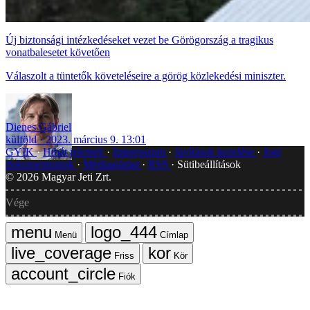
Új biztonsági intézkedéseket vezet be Görögország a tragikus
vonatbalesetet követően
Válaszolt a tüntetők követeléseire a görög közlekedési miniszter.
Dienes Gábriel
külföld
2023. március 9. 13:01
GYIK
Hibát jelentek
Impresszum
Javítások kezelése
Jogi
dokumentumok
Médiaajánlat
RSS
Sütibeállítások
©
2026
Magyar Jeti Zrt.
Vége
Menü
Címlap
Friss
Kör
Fiók