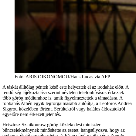
Fotó
:
ARIS OIKONOMOU/Hans Lucas via AFP
A táskát állítólag péntek késő este helyeztek el az irodaház előtt. A
rendőrség tájékoztatása szerint névtelen telefonhívások érkeztek
több görög médiumhoz is, amik figyelmeztettek a támadásra. A
robbanás Athén egyik legforgalmasabb autóútja, a Leoforos Andrea
Siggrou közelében történt. Sérültekről vagy halálos áldozatokról
egyelőre nem érkezett jelentés.
Hrisztosz Sztaikourasz görög közlekedési miniszter
bűncselekménynek minősítette az esetet, hangsúlyozva, hogy az
emberek életét veszélyeztette. A
Efsyn
című napilap és a
Zougla