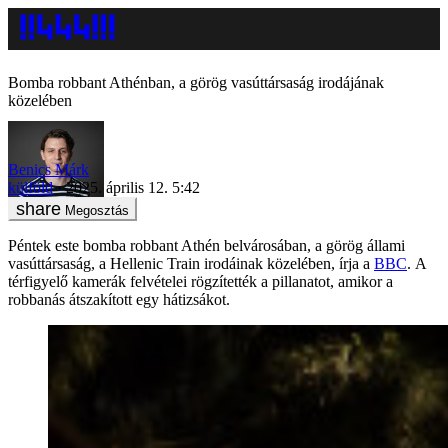
Bomba robbant Athénban, a görög vasúttársaság irodájának
közelében
Benics Márk
külföld
2025. április 12. 5:42
Megosztás
Péntek este bomba robbant Athén belvárosában, a görög állami
vasúttársaság, a Hellenic Train irodáinak közelében, írja a
BBC
.
A
térfigyelő kamerák felvételei rögzítették a pillanatot, amikor a
robbanás átszakított egy hátizsákot.