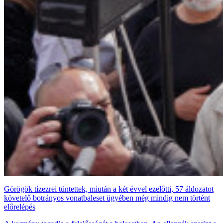
Görögök tízezrei tüntettek, miután a két évvel ezelőtti, 57 áldozatot
követelő botrányos vonatbaleset ügyében még mindig nem történt
előrelépés