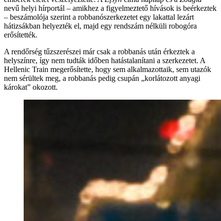
nevű helyi hírportál – amikhez a figyelmeztető hívások is beérkeztek
– beszámolója szerint a robbanószerkezetet egy lakattal lezárt
hátizsákban helyezték el, majd egy rendszám nélküli robogóra
erősítették.
A rendőrség tűzszerészei már csak a robbanás után érkeztek a
helyszínre, így nem tudták időben hatástalanítani a szerkezetet. A
Hellenic Train megerősítette, hogy sem alkalmazottaik, sem utazók
nem sérültek meg, a robbanás pedig csupán „korlátozott anyagi
károkat” okozott.