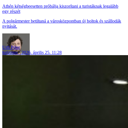
Athén kétségbeesetten próbálja kiszorítani a turistáknak legalább
egy részét
A polgármester betiltaná a városközpontban új boltok és szállodák
nyitását.
Urfi Péter
turizmus
2026. április 25. 11:28