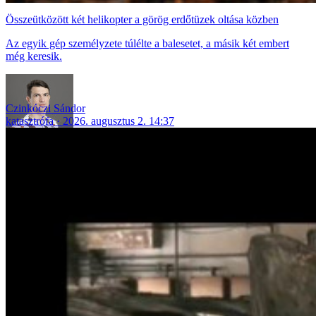
Összeütközött két helikopter a görög erdőtüzek oltása közben
Az egyik gép személyzete túlélte a balesetet, a másik két embert
még keresik.
Czinkóczi Sándor
katasztrófa
2026. augusztus 2. 14:37