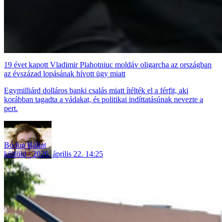
19 évet kapott Vladimir Plahotniuc moldáv oligarcha az országban
az évszázad lopásának hívott ügy miatt
Egymilliárd dolláros banki csalás miatt ítélték el a férfit, aki
korábban tagadta a vádakat, és politikai indíttatásúnak nevezte a
pert.
Bódog Bálint
külföld
2026. április 22. 14:25