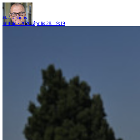
Haász János
külföld
2026. április 28. 19:19