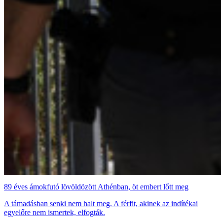
89 éves ámokfutó lövöldözött Athénban, öt embert lőtt meg
A támadásban senki nem halt meg. A férfit, akinek az indítékai
egyelőre nem ismertek, elfogták.