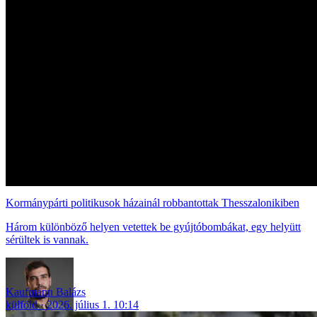
Kormánypárti politikusok házainál robbantottak Thesszalonikiben
Három különböző helyen vetettek be gyújtóbombákat, egy helyütt
sérültek is vannak.
Kaufmann Balázs
külföld
2026. július 1. 10:14