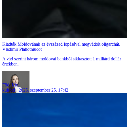
Kiadták Moldovának az évszázad lopásával megvádolt oligarchát,
Vladimir Plahotniucot
A vád szerint három moldovai bankból sikkasztott 1 milliárd dollár
értékben.
Fődi Kitti
külföld
2025. szeptember 25. 17:42