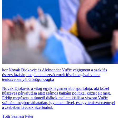
Novak Djokovic és Aleksandar Vučić végigment a szakítás
összes fázisán, majd a teniszező emelt fővel magával vitte a
teniszversenyét Görögországba
Novak Djokovic a világ egyik legismertebb sportolója, aki közel
húszéves pályafutása alatt számos balkáni politikai krízist élt meg.
Eddig megúszta, a tüntető diákok melletti kiállása viszont Vučić
számára megbocsáthatatlan, így emelt fővel, és egy teniszversennyel
a zsebében távozik Szerbiából.
Tóth-Szenesi Péter