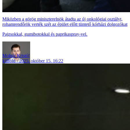
Miközben a görög miniszterelnök átadta az új onkológiai osztályt,
rohamrendőrök verték szét az épület előtt tüntető kórházi dolgozókat
Pajzsokkal, gumibotokkal és paprikaspray-vel.
Molnár Kristóf
külföld
2025. október 15. 16:22