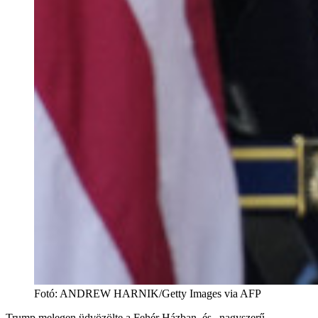
Fotó
:
ANDREW HARNIK/Getty Images via AFP
Trump melegen üdvözölte a Fehér Házban, és „nagyszerű