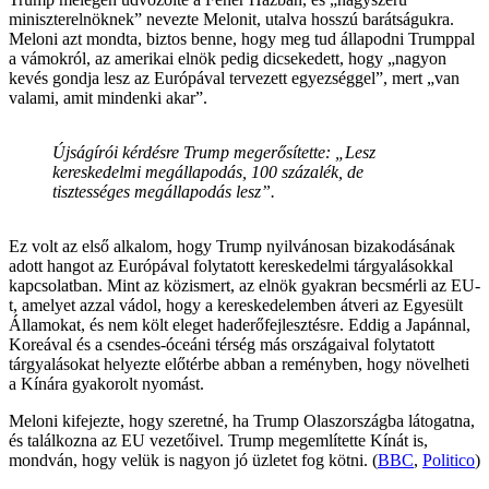
miniszterelnöknek” nevezte Melonit, utalva hosszú barátságukra.
Meloni azt mondta, biztos benne, hogy meg tud állapodni Trumppal
a vámokról, az amerikai elnök pedig dicsekedett, hogy „nagyon
kevés gondja lesz az Európával tervezett egyezséggel”, mert „van
valami, amit mindenki akar”.
Újságírói kérdésre Trump megerősítette: „Lesz
kereskedelmi megállapodás, 100 százalék, de
tisztességes megállapodás lesz”.
Ez volt az első alkalom, hogy Trump nyilvánosan bizakodásának
adott hangot az Európával folytatott kereskedelmi tárgyalásokkal
kapcsolatban. Mint az közismert, az elnök gyakran becsmérli az EU-
t, amelyet azzal vádol, hogy a kereskedelemben átveri az Egyesült
Államokat, és nem költ eleget haderőfejlesztésre. Eddig a Japánnal,
Koreával és a csendes-óceáni térség más országaival folytatott
tárgyalásokat helyezte előtérbe abban a reményben, hogy növelheti
a Kínára gyakorolt nyomást.
Meloni kifejezte, hogy szeretné, ha Trump Olaszországba látogatna,
és találkozna az EU vezetőivel. Trump megemlítette Kínát is,
mondván, hogy velük is nagyon jó üzletet fog kötni. (
BBC
,
Politico
)