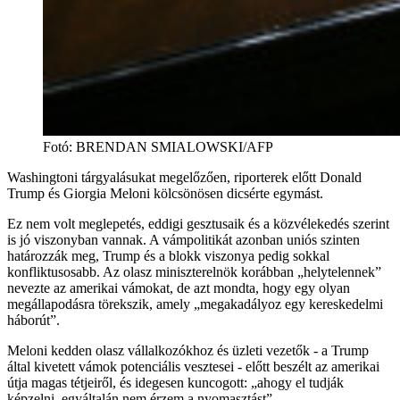
Fotó
:
BRENDAN SMIALOWSKI/AFP
Washingtoni tárgyalásukat megelőzően, riporterek előtt Donald
Trump és Giorgia Meloni kölcsönösen dicsérte egymást.
Ez nem volt meglepetés, eddigi gesztusaik és a közvélekedés szerint
is jó viszonyban vannak. A vámpolitikát azonban uniós szinten
határozzák meg, Trump és a blokk viszonya pedig sokkal
konfliktusosabb. Az olasz miniszterelnök korábban „helytelennek”
nevezte az amerikai vámokat, de azt mondta, hogy egy olyan
megállapodásra törekszik, amely „megakadályoz egy kereskedelmi
háborút”.
Meloni kedden olasz vállalkozókhoz és üzleti vezetők - a Trump
által kivetett vámok potenciális vesztesei - előtt beszélt az amerikai
útja magas tétjeiről, és idegesen kuncogott: „ahogy el tudják
képzelni, egyáltalán nem érzem a nyomasztást”.