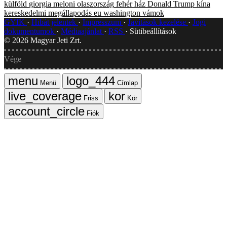
külföld
giorgia meloni
olaszország
fehér ház
Donald Trump
kína
kereskedelmi megállapodás
eu
washington
vámok
GYIK
Hibát jelentek
Impresszum
Javítások kezelése
Jogi
dokumentumok
Médiaajánlat
RSS
Sütibeállítások
©
2026
Magyar Jeti Zrt.
Vége
Menü
Címlap
Friss
Kör
Fiók