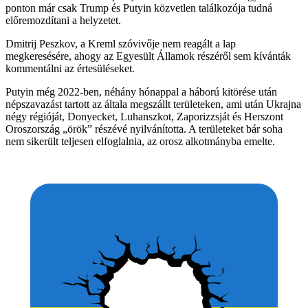
ponton már csak Trump és Putyin közvetlen találkozója tudná
előremozdítani a helyzetet.
Dmitrij Peszkov, a Kreml szóvivője nem reagált a lap
megkeresésére, ahogy az Egyesült Államok részéről sem kívánták
kommentálni az értesüléseket.
Putyin még 2022-ben, néhány hónappal a háború kitörése után
népszavazást tartott az általa megszállt területeken, ami után Ukrajna
négy régióját, Donyecket, Luhanszkot, Zaporizzsját és Herszont
Oroszország „örök” részévé nyilvánította. A területeket bár soha
nem sikerült teljesen elfoglalnia, az orosz alkotmányba emelte.