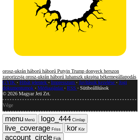
orosz-ukrán háború
háború
Putyin
Trump
donyeck
herszon
zaporizzsja
orosz-ukrán háború
luhanszk
ukrajna
békemegállapodás
GYIK
Hibát jelentek
Impresszum
Javítások kezelése
Jogi
dokumentumok
Médiaajánlat
RSS
Sütibeállítások
©
2026
Magyar Jeti Zrt.
Vége
Menü
Címlap
Friss
Kör
Fiók