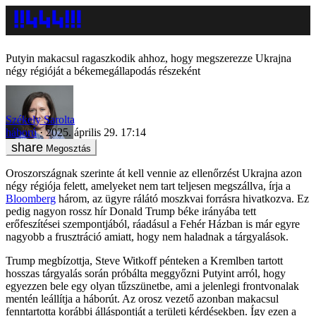
Putyin makacsul ragaszkodik ahhoz, hogy megszerezze Ukrajna
négy régióját a békemegállapodás részeként
Székely Sarolta
háború
2025. április 29. 17:14
Megosztás
Oroszországnak szerinte át kell vennie az ellenőrzést Ukrajna azon
négy régiója felett, amelyeket nem tart teljesen megszállva, írja a
Bloomberg
három, az ügyre rálátó moszkvai forrásra hivatkozva. Ez
pedig nagyon rossz hír Donald Trump béke irányába tett
erőfeszítései szempontjából, ráadásul a Fehér Házban is már egyre
nagyobb a frusztráció amiatt, hogy nem haladnak a tárgyalások.
Trump megbízottja, Steve Witkoff pénteken a Kremlben tartott
hosszas tárgyalás során próbálta meggyőzni Putyint arról, hogy
egyezzen bele egy olyan tűzszünetbe, ami a jelenlegi frontvonalak
mentén leállítja a háborút. Az orosz vezető azonban makacsul
fenntartotta korábbi álláspontját a területi kérdésekben. Így ezen a