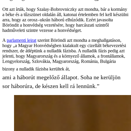
Ott azt írták, hogy Szalay-Bobrovniczky azt mondta, bár a kormány
a béke és a tűzszünet oldalán áll, katonai értelemben fel kell készülni
arra, hogy az orosz–ukrán háború elhúzódik. Ezért javasolta
Böröndit a honvédség vezetésére, hogy harcászati szintről
hadműveleti szintre vezesse a honvédséget.
A
parlamenti leirat
szerint Böröndi azt mondta a meghallgatáson,
hogy „a Magyar Honvédségben kialakult egy cizellált békevezetési
rendszer, de átléptünk a nulladik fázisba. A nulladik fázis pedig azt
jelenti, hogy Magyarország és a környező államok, a frontállamok,
Lengyelország, Szlovákia, Magyarország, Románia, Bulgária
bizony a nulladik fázisba kerültek át,
ami a háborút megelőző állapot. Soha ne kerüljön
sor háborúra, de készen kell rá lennünk.”