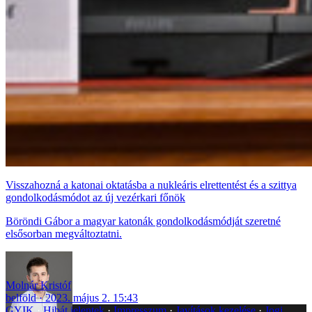
Visszahozná a katonai oktatásba a nukleáris elrettentést és a szittya
gondolkodásmódot az új vezérkari főnök
Böröndi Gábor a magyar katonák gondolkodásmódját szeretné
elsősorban megváltoztatni.
Molnár Kristóf
belföld
2023. május 2. 15:43
GYIK
Hibát jelentek
Impresszum
Javítások kezelése
Jogi