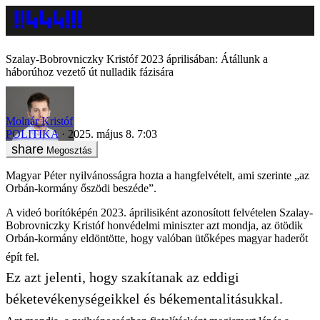
Szalay-Bobrovniczky Kristóf 2023 áprilisában: Átállunk a
háborúhoz vezető út nulladik fázisára
Molnár Kristóf
POLITIKA
2025. május 8. 7:03
Megosztás
Magyar Péter nyilvánosságra hozta a hangfelvételt, ami szerinte „az
Orbán-kormány őszödi beszéde”.
A videó borítóképén 2023. áprilisiként azonosított felvételen Szalay-
Bobrovniczky Kristóf honvédelmi miniszter azt mondja, az ötödik
Orbán-kormány eldöntötte, hogy valóban ütőképes magyar haderőt
épít fel.
Ez azt jelenti, hogy szakítanak az eddigi
béketevékenységeikkel és békementalitásukkal.