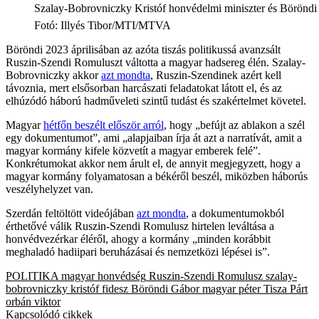
Szalay-Bobrovniczky Kristóf honvédelmi miniszter és Böröndi
Fotó
:
Illyés Tibor/MTI/MTVA
Böröndi 2023 áprilisában az azóta tiszás politikussá avanzsált
Ruszin-Szendi Romuluszt váltotta a magyar hadsereg élén. Szalay-
Bobrovniczky akkor
azt mondta
, Ruszin-Szendinek azért kell
távoznia, mert elsősorban harcászati feladatokat látott el, és az
elhúzódó háború hadműveleti szintű tudást és szakértelmet követel.
Magyar
hétfőn beszélt először arról
, hogy „befújt az ablakon a szél
egy dokumentumot”, ami „alapjaiban írja át azt a narratívát, amit a
magyar kormány kifele közvetít a magyar emberek felé”.
Konkrétumokat akkor nem árult el, de annyit megjegyzett, hogy a
magyar kormány folyamatosan a békéről beszél, miközben háborús
veszélyhelyzet van.
Szerdán feltöltött videójában
azt mondta
, a dokumentumokból
érthetővé válik Ruszin-Szendi Romulusz hirtelen leváltása a
honvédvezérkar éléről, ahogy a kormány „minden korábbit
meghaladó hadiipari beruházásai és nemzetközi lépései is”.
POLITIKA
magyar honvédség
Ruszin-Szendi Romulusz
szalay-
bobrovniczky kristóf
fidesz
Böröndi Gábor
magyar péter
Tisza Párt
orbán viktor
Kapcsolódó cikkek