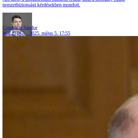
nemzetbiztonsági kérdésekben mondott.
Czinkóczi Sándor
POLITIKA
2025. május 5. 17:55