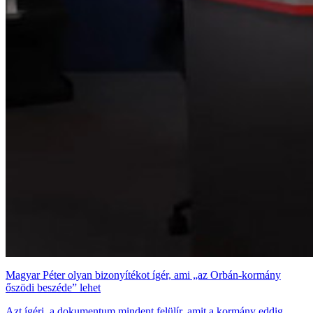
Magyar Péter olyan bizonyítékot ígér, ami „az Orbán-kormány
őszödi beszéde” lehet
Azt ígéri, a dokumentum mindent felülír, amit a kormány eddig