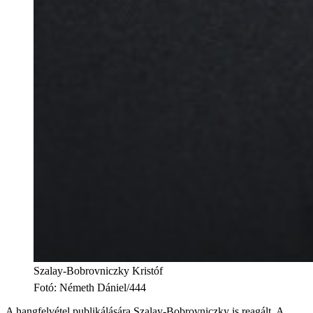
Szalay-Bobrovniczky Kristóf
Fotó
:
Németh Dániel/444
A hangfelvétel publikálására Szalay-Bobrovniczky is reagált. A