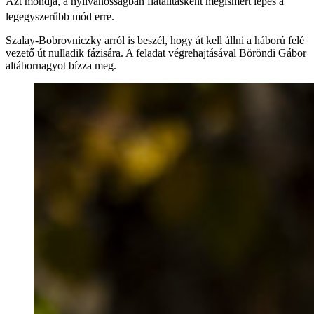
Azt mondja, a nyilvánosságban fiatalításként megismert lépés a
legegyszerűbb mód erre.
Szalay-Bobrovniczky arról is beszél, hogy át kell állni a háború felé
vezető út nulladik fázisára. A feladat végrehajtásával Böröndi Gábor
altábornagyot bízza meg.