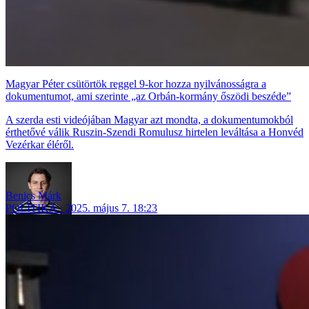
Magyar Péter csütörtök reggel 9-kor hozza nyilvánosságra a
dokumentumot, ami szerinte „az Orbán-kormány őszödi beszéde”
A szerda esti videójában Magyar azt mondta, a dokumentumokból
érthetővé válik Ruszin-Szendi Romulusz hirtelen leváltása a Honvéd
Vezérkar éléről.
Benics Márk
POLITIKA
2025. május 7. 18:23