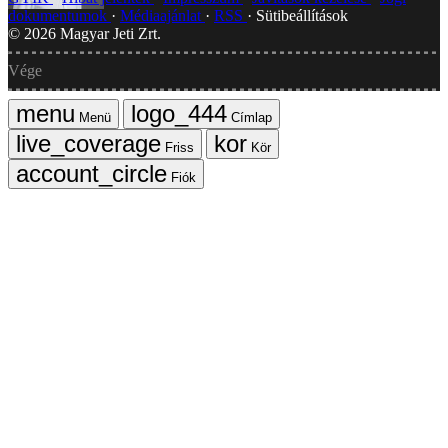
dokumentumok
Médiaajánlat
RSS
Sütibeállítások
©
2026
Magyar Jeti Zrt.
Vége
Menü
Címlap
Friss
Kör
Fiók