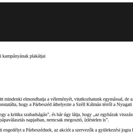
ai kampányának plakátjai
itt mindenki elmondhatja a véleményét, vitatkozhatunk egymással, de a
statálta, hogy a Párbeszéd áthelyezte a Széll Kálmán térről a Nyugati 
megy a kritika szabadságán”, és bár úgy látja, hogy „az egyházak visszá
 pápaválasztás napjaiban, nemcsak megosztó, ízléstelen is”.
ti engedélyt a Párbeszédnek, az akciót a szervezők a gyülekezési jogra