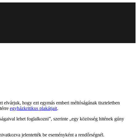
zt elvárjuk, hogy ezt egymás emberi méltóságának tiszteletben
térre
egyházkritikus plakátjait
.
sságaival lehet foglalkozni”, szerinte „egy közösség hitének gúny
 hivatkozva jelentették be eseményként a rendőrségnél.