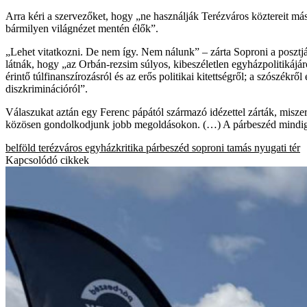
Arra kéri a szervezőket, hogy „ne használják Terézváros köztereit m
bármilyen világnézet mentén élők”.
„Lehet vitatkozni. De nem így. Nem nálunk” – zárta Soproni a posztjá
látnák, hogy „az Orbán-rezsim súlyos, kibeszéletlen egyházpolitikáj
érintő túlfinanszírozásról és az erős politikai kitettségről; a szószék
diszkriminációról”.
Válaszukat aztán egy Ferenc pápától származó idézettel zárták, misz
közösen gondolkodjunk jobb megoldásokon. (…) A párbeszéd mindig hor
belföld
terézváros
egyházkritika
párbeszéd
soproni tamás
nyugati tér
Kapcsolódó cikkek