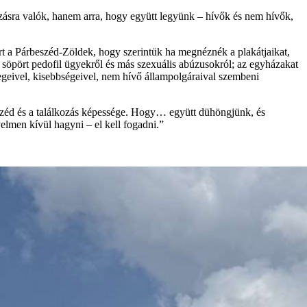
zásra valók, hanem arra, hogy együtt legyünk – hívők és nem hívők,
rt a Párbeszéd-Zöldek, hogy szerintük ha megnéznék a plakátjaikat,
 söpört pedofil ügyekről és más szexuális abúzusokról; az egyházakat
rétegeivel, kisebbségeivel, nem hívő állampolgáraival szembeni
eszéd és a találkozás képessége. Hogy… együtt dühöngjünk, és
lmen kívül hagyni – el kell fogadni.”