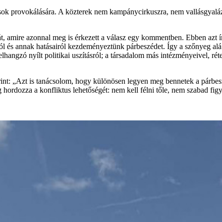
ások provokálására. A közterek nem kampánycirkuszra, nem vallásgyalá
t, amire azonnal meg is érkezett a válasz egy kommentben. Ebben azt í
áról és annak hatásairól kezdeményeztünk
párbeszédet. Így a szőnyeg alá
ről elhangzó nyílt politikai uszításról; a társadalom más intézményeivel, 
erint: „Azt is tanácsolom, hogy különösen legyen meg bennetek a párb
dozza a konfliktus lehetőségét: nem kell félni tőle, nem szabad figye