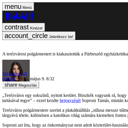
Menü
Kinézet
Jelentkezz be!
A terézvárosi polgármestert is kiakasztották a Párbeszéd egyházkritik
Mészáros Juli
belföld
2025. május 9. 8:32
Megosztás
„Terézváros egy sokszínű, nyitott kerület. Büszkék vagyunk rá, hogy 
tartásával tegye” – ezzel kezdte
bejegyzését
Soproni Tamás, miután kon
Terézváros polgármestere szerint a plakátkiállítás „stílusa messze túl
tárgyává tétele, különösen a katolikus világ számára kiemelten fontos
Soproni azt írta, hogy az önkormányzat nem adott közterület-használa