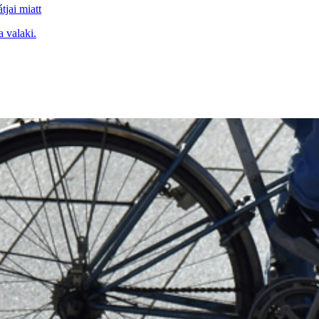
jai miatt
a valaki.