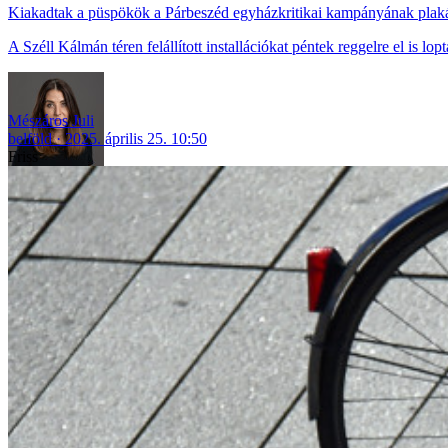
Kiakadtak a püspökök a Párbeszéd egyházkritikai kampányának plakát
A Széll Kálmán téren felállított installációkat péntek reggelre el is lopt
Mészáros Juli
belföld
2025. április 25. 10:50
Friss