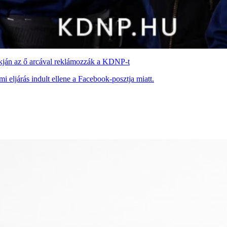
okján az ő arcával reklámozzák a KDNP-t
i eljárás indult ellene a Facebook-posztja miatt.