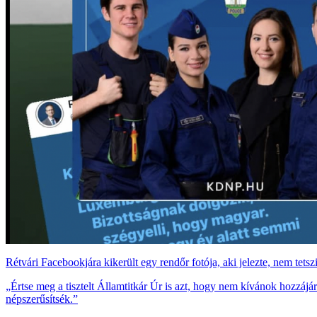
Rétvári Facebookjára kikerült egy rendőr fotója, aki jelezte, nem tets
„Értse meg a tisztelt Államtitkár Úr is azt, hogy nem kívánok hozzájá
népszerűsítsék.”