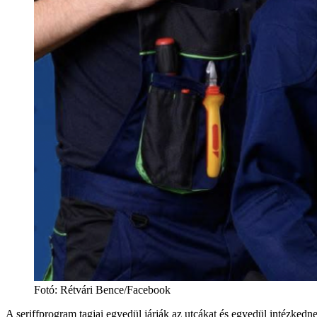
Fotó
:
Rétvári Bence/Facebook
A seriffprogram tagjai egyedül járják az utcákat és egyedül intézkedn