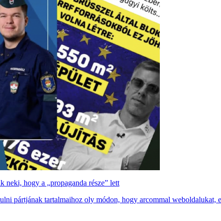
zik neki, hogy a „propaganda része” lett
rulni pártjának tartalmaihoz oly módon, hogy arcommal weboldalukat, ezze