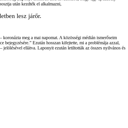
posztja után kezdték el alkalmazni,
etben lesz járőr.
dala – koronázta meg a mai napomat. A közösségi médián ismerőseim
 bejegyzésére.” Ezután hosszan kifejtette, mi a problémája azzal,
lölésével ellátva. Laponyit ezután letiltották az összes nyilvános és