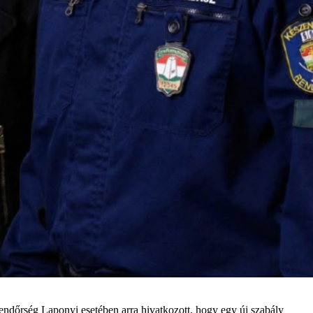
rendőrség Laponyi esetében arra hivatkozott, hogy egy új szabály