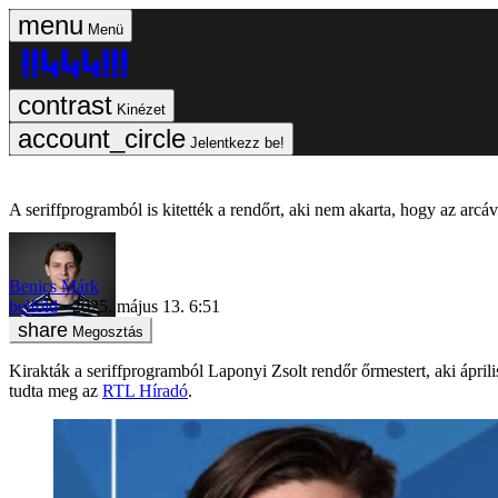
Menü
Kinézet
Jelentkezz be!
A seriffprogramból is kitették a rendőrt, aki nem akarta, hogy az ar
Benics Márk
belföld
2025. május 13. 6:51
Megosztás
Kirakták a seriffprogramból Laponyi Zsolt rendőr őrmestert, aki ápril
tudta meg az
RTL Híradó
.