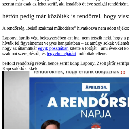
szerint már csak az lehet seriff, aki legalább öt éve szolgál rendőrké
hétfőn pedig már közölték is rendőrrel, hogy vissza
A rendőrség „belső szakmai működésre” hivatkozva nem adott tájékozta
Laponyi április végi bejegyzésében azt írta, nem tetszik neki, hogy a
hívták fel figyelmemet vegyes hangulatban – az amúgy sokak vélemény
hogy az államtitkár
egyik posztjában
kitette a fotóját – ami évekkel 
szakmai szereplésről, és
fegyelmi eljárást
indítottak ellene.
belföld
rendőrség
rétvári bence
seriff
kdnp
Laponyi Zsolt
járőr
seriff
Kapcsolódó cikkek