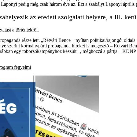
nt, Laponyi pedig még csak három éve az. Ezt a szabályt Laponyi április 
helyezik az eredeti szolgálati helyére, a III. kerül
tást a történtekről.
 propaganda része lett. „Rétvári Bence – nyíltan politikai/rajongói ol
e szerint kormánypárti propaganda híreket is megosztó – Rétvári Bence
korábban egy toborzókampányhoz készült –, méghozzá a pártja – KDNP – je
program
fegyelmi