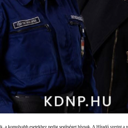
ek, a komolyabb esetekhez pedig segítséget hívnak. A Híradó szerint a 