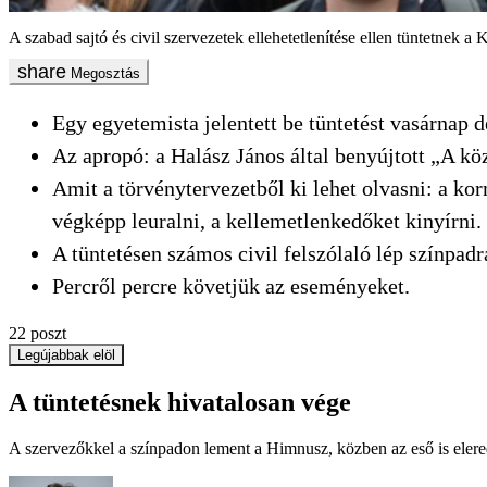
A szabad sajtó és civil szervezetek ellehetetlenítése ellen tüntetnek a 
Megosztás
Egy egyetemista jelentett be tüntetést vasárnap d
Az apropó: a Halász János által benyújtott „A köz
Amit a törvénytervezetből ki lehet olvasni: a ko
végképp leuralni, a kellemetlenkedőket kinyírni.
A tüntetésen számos civil felszólaló lép színpadr
Percről percre követjük az eseményeket.
22
poszt
Legújabbak elöl
A tüntetésnek hivatalosan vége
A szervezőkkel a színpadon lement a Himnusz, közben az eső is elered