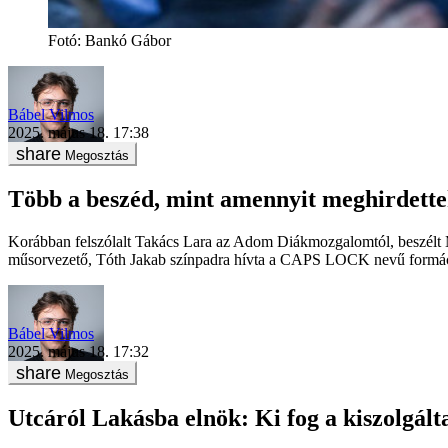
Fotó
:
Bankó Gábor
Bábel Vilmos
2025. május 18. 17:38
Megosztás
Több a beszéd, mint amennyit meghirdett
Korábban felszólalt Takács Lara az Adom Diákmozgalomtól, beszélt Mó
műsorvezető, Tóth Jakab színpadra hívta a CAPS LOCK nevű formációt
Bábel Vilmos
2025. május 18. 17:32
Megosztás
Utcáról Lakásba elnök: Ki fog a kiszolgált