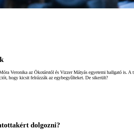
ek
ra Veronika az Ökotárstól és Vizzer Mátyás egyetemi hallgató is. A tü
, hogy kicsit felrázzák az egybegyűlteket. De sikerült?
atottakért dolgozni?