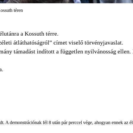
Kossuth téren
élutánra a Kossuth térre.
életi átláthatóságról” címet viselő törvényjavaslat.
rmány támadást indított a független nyilvánosság ellen.
a.
t. A demonstrációnak fél 8 után pár perccel vége, ahogyan ennek az élő