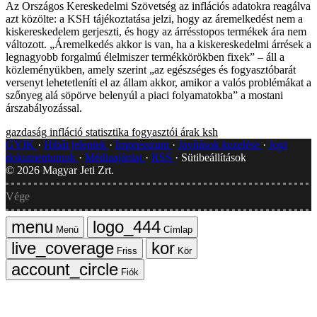
Az Országos Kereskedelmi Szövetség az inflációs adatokra reagálva
azt közölte: a KSH tájékoztatása jelzi, hogy az áremelkedést nem a
kiskereskedelem gerjeszti, és hogy az árrésstopos termékek ára nem
változott. „Áremelkedés akkor is van, ha a kiskereskedelmi árrések a
legnagyobb forgalmú élelmiszer termékkörökben fixek” – áll a
közleményükben, amely szerint „az egészséges és fogyasztóbarát
versenyt lehetetleníti el az állam akkor, amikor a valós problémákat a
szőnyeg alá söpörve belenyúl a piaci folyamatokba” a mostani
árszabályozással.
gazdaság
infláció
statisztika
fogyasztói árak
ksh
GYIK
Hibát jelentek
Impresszum
Javítások kezelése
Jogi
dokumentumok
Médiaajánlat
RSS
Sütibeállítások
©
2026
Magyar Jeti Zrt.
Vége
Menü
Címlap
Friss
Kör
Fiók