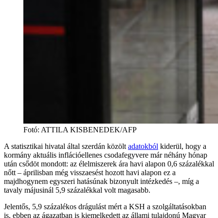
Fotó
:
ATTILA KISBENEDEK/AFP
A statisztikai hivatal által szerdán közölt
adatokból
kiderül, hogy a
kormány aktuális inflációellenes csodafegyvere már néhány hónap
után csődöt mondott: az élelmiszerek ára havi alapon 0,6 százalékkal
nőtt – áprilisban még visszaesést hozott havi alapon ez a
majdhogynem egyszeri hatásúnak bizonyult intézkedés –, míg a
tavaly májusinál 5,9 százalékkal volt magasabb.
Jelentős, 5,9 százalékos drágulást mért a KSH a szolgáltatásokban
is, ebben az ágazatban is kiemelkedett az állami tulajdonú Magyar