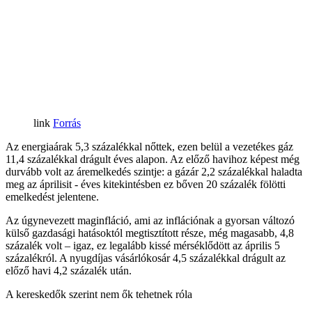
Forrás
Az energiaárak 5,3 százalékkal nőttek, ezen belül a vezetékes gáz
11,4 százalékkal drágult éves alapon. Az előző havihoz képest még
durvább volt az áremelkedés szintje: a gázár 2,2 százalékkal haladta
meg az áprilisit - éves kitekintésben ez bőven 20 százalék fölötti
emelkedést jelentene.
Az úgynevezett maginfláció, ami az inflációnak a gyorsan változó
külső gazdasági hatásoktól megtisztított része, még magasabb, 4,8
százalék volt – igaz, ez legalább kissé mérséklődött az április 5
százalékról. A nyugdíjas vásárlókosár 4,5 százalékkal drágult az
előző havi 4,2 százalék után.
A kereskedők szerint nem ők tehetnek róla