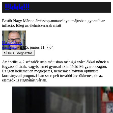
Besült Nagy Márton árrésstop-mutatványa: májusban gyorsult az
infláció, főleg az élelmiszerárak miatt
Haász János
gazdaság
2025. június 11. 7:04
Megosztás
Az áprilisi 4,2 százalék után májusban már 4,4 százalékkal nőttek a
fogyasztói árak, vagyis ismét gyorsul az infláció Magyarországon.
Ez igen kellemetlen meglepetés, nemcsak a folyton optimista
kormányzati prognózisban szerepelt további árcsökkenés, de az
elemzők is stagnálást vártak.