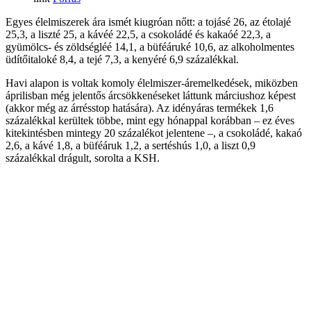
Egyes élelmiszerek ára ismét kiugróan nőtt: a tojásé 26, az étolajé
25,3, a liszté 25, a kávéé 22,5, a csokoládé és kakaóé 22,3, a
gyümölcs- és zöldségléé 14,1, a büféáruké 10,6, az alkoholmentes
üdítőitaloké 8,4, a tejé 7,3, a kenyéré 6,9 százalékkal.
Havi alapon is voltak komoly élelmiszer-áremelkedések, miközben
áprilisban még jelentős árcsökkenéseket láttunk márciushoz képest
(akkor még az árrésstop hatására). Az idényáras termékek 1,6
százalékkal kerültek többe, mint egy hónappal korábban – ez éves
kitekintésben mintegy 20 százalékot jelentene –, a csokoládé, kakaó
2,6, a kávé 1,8, a büféáruk 1,2, a sertéshús 1,0, a liszt 0,9
százalékkal drágult, sorolta a KSH.